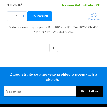
1 026 Kč
Na centrálním skladu v ČR
Do košíku
Porovnat
Sada nezlomitelných páček Beta RR125 2T(18-24) RR250 2T/ 450
4T/ 480 4T(15-24) RR300 2T…
1
Zaregistrujte se a získejte přehled o novinkách a
akcích.
Přihlásit se