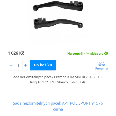
1 026 Kč
Na centrálním skladu v ČR
Do košíku
Porovnat
Sada nezlomitelných páček Brembo KTM SX/EXC/SX-F/EXC-F
Husq TC/FC/TE/FE Sherco SE-R/SEF-R…
Sada nezlomitelných páček APT POLISPORT 91576
černá