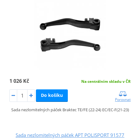
1 026 Kč
Na centrálním skladu v ČR
Do košíku
Porovnat
Sada nezlomitelných páček Braktec TE/FE (22-24) EC/EC-F(21-23)
Sada nezlomitelných páček APT POLISPORT 91577