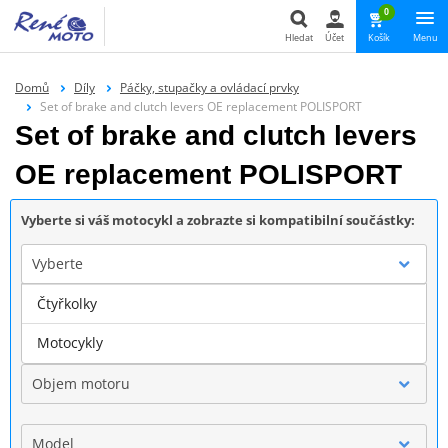
0
Hledat
Účet
Košík
Menu
Hledat
Domů
Díly
Páčky, stupačky a ovládací prvky
Set of brake and clutch levers OE replacement POLISPORT
Set of brake and clutch levers
OE replacement POLISPORT
Vyberte si váš motocykl a zobrazte si kompatibilní součástky:
Vyberte
Čtyřkolky
Značka
Motocykly
Objem motoru
Model