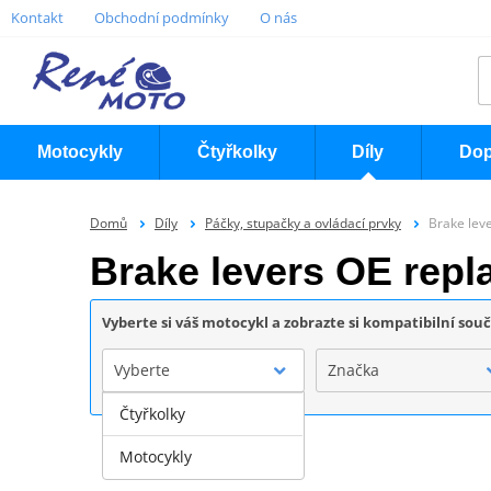
Kontakt
Obchodní podmínky
O nás
Motocykly
Čtyřkolky
Díly
Dop
Domů
Díly
Páčky, stupačky a ovládací prvky
Brake lev
Brake levers OE re
Vyberte si váš motocykl a zobrazte si kompatibilní sou
Vyberte
Značka
Čtyřkolky
Motocykly