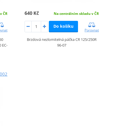
640 Kč
 v ČR
Na centrálním skladu v ČR
Do košíku
ovnat
Porovnat
50
Brzdová nezlomitelná páčka CR 125/250R
 EC-
96-07
0002