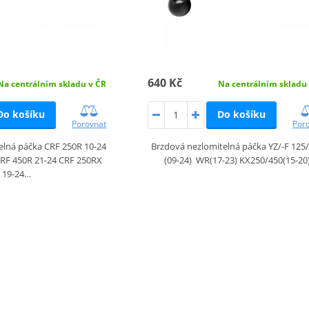
640 Kč
Na centrálním skladu v ČR
Na centrálním skladu
Do košíku
Do košíku
Porovnat
Por
elná páčka CRF 250R 10-24
Brzdová nezlomitelná páčka YZ/-F 125
CRF 450R 21-24 CRF 250RX
(09-24) WR(17-23) KX250/450(15-20
19-24…