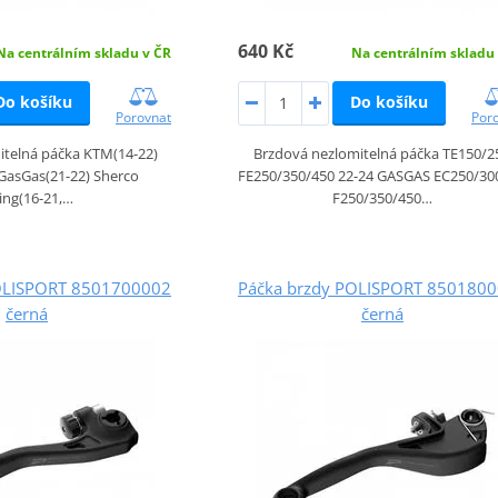
640 Kč
Na centrálním skladu v ČR
Na centrálním skladu
Do košíku
Do košíku
Porovnat
Por
itelná páčka KTM(14-22)
Brzdová nezlomitelná páčka TE150/2
GasGas(21-22) Sherco
FE250/350/450 22-24 GASGAS EC250/300
ing(16-21,…
F250/350/450…
OLISPORT 8501700002
Páčka brzdy POLISPORT 850180
černá
černá