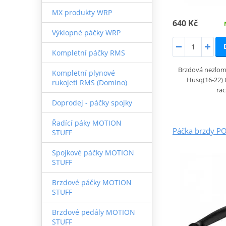
MX produkty WRP
640 Kč
Výklopné páčky WRP
Kompletní páčky RMS
Brzdová nezlom
Kompletní plynové
Husq(16-22) 
rukojeti RMS (Domino)
rac
Doprodej - páčky spojky
Řadící páky MOTION
Páčka brzdy P
STUFF
Spojkové páčky MOTION
STUFF
Brzdové páčky MOTION
STUFF
Brzdové pedály MOTION
STUFF