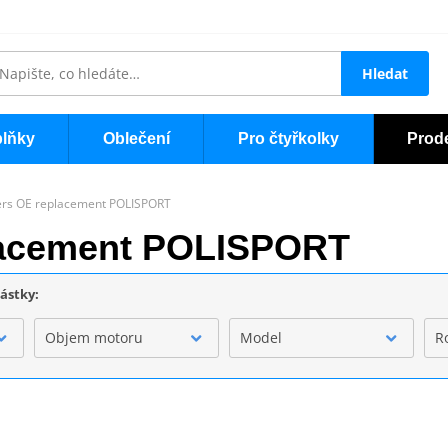
Hledat
lňky
Oblečení
Pro čtyřkolky
Prod
ers OE replacement POLISPORT
placement POLISPORT
částky:
Objem motoru
Model
R