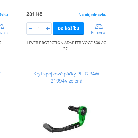
281 Kč
ávku
Na objednávku
Do košíku
ovnat
Porovnat
0
LEVER PROTECTION ADAPTER VOGE 500 AC
22'-
W
Kryt spojkové páčky PUIG RAW
21994V zelená