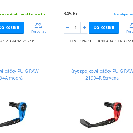
345 Kč
Na centrálním skladu v ČR
Na objedn
Do košíku
Do košíku
Porovnat
Por
125 GROM 21'-23'
LEVER PROTECTION ADAPTER AK55
ové páčky PUIG RAW
Kryt spojkové páčky PUIG RA
94A modrá
21994R červená