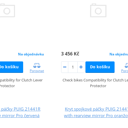
3 456 Kč
Na objednávku
Na objedn
Do košíku
Do košíku
Porovnat
Por
atibility for Clutch Lever
Check bikes Compatibility for Clutch L
Protector
Protector
é páčky PUIG 21441R
Kryt spojkové páčky PUIG 2144
w mirror Pro červená
with rearview mirror Pro oranž