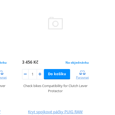
3 456 Kč
ávku
Na objednávku
Do košíku
ovnat
Porovnat
ever
Check bikes Compatibility for Clutch Lever
Protector
W
Kryt spojkové páčky PUIG RAW