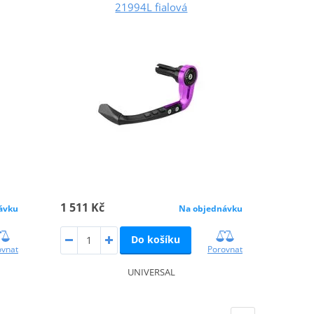
21994L fialová
1 511 Kč
ávku
Na objednávku
Do košíku
ovnat
Porovnat
UNIVERSAL