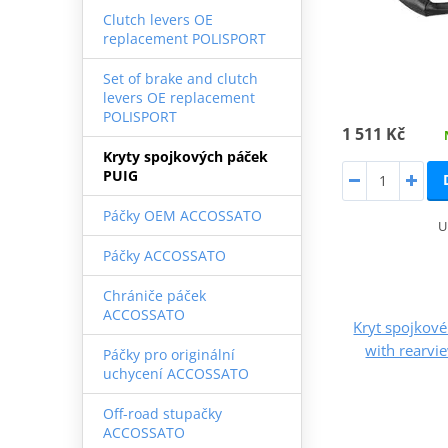
Clutch levers OE
replacement POLISPORT
Set of brake and clutch
levers OE replacement
POLISPORT
1 511 Kč
Kryty spojkových páček
PUIG
Páčky OEM ACCOSSATO
U
Páčky ACCOSSATO
Chrániče páček
ACCOSSATO
Kryt spojkov
with rearvi
Páčky pro originální
uchycení ACCOSSATO
Off-road stupačky
ACCOSSATO