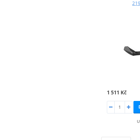
219
1 511 Kč
U