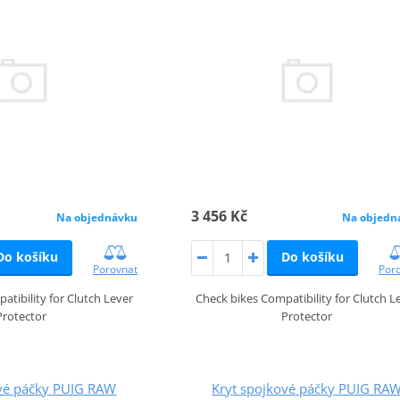
3 456 Kč
Na objednávku
Na objedn
Do košíku
Do košíku
Porovnat
Por
atibility for Clutch Lever
Check bikes Compatibility for Clutch L
Protector
Protector
ové páčky PUIG RAW
Kryt spojkové páčky PUIG RA