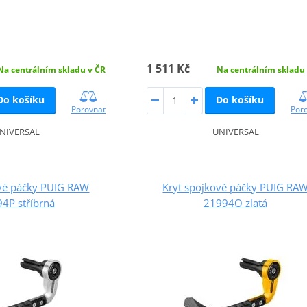
1 511 Kč
Na centrálním skladu v ČR
Na centrálním skladu
Do košíku
Do košíku
Porovnat
Por
NIVERSAL
UNIVERSAL
ové páčky PUIG RAW
Kryt spojkové páčky PUIG RA
4P stříbrná
21994O zlatá