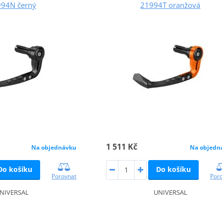
94N černý
21994T oranžová
1 511 Kč
Na objednávku
Na objedn
Do košíku
Do košíku
Porovnat
Por
NIVERSAL
UNIVERSAL