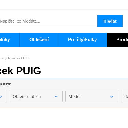
Hledat
lňky
Oblečení
Pro čtyřkolky
Prod
jkových páček PUIG
ček PUIG
částky:
Objem motoru
Model
R