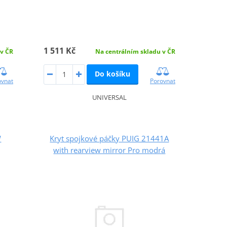
1 511 Kč
 v ČR
Na centrálním skladu v ČR
Do košíku
ovnat
Porovnat
UNIVERSAL
W
Kryt spojkové páčky PUIG 21441A
with rearview mirror Pro modrá