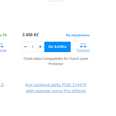
3 456 Kč
 v ČR
Na objednávku
Do košíku
ovnat
Porovnat
Check bikes Compatibility for Clutch Lever
Protector
1O
Kryt spojkové páčky PUIG 21441P
with rearview mirror Pro stříbrná