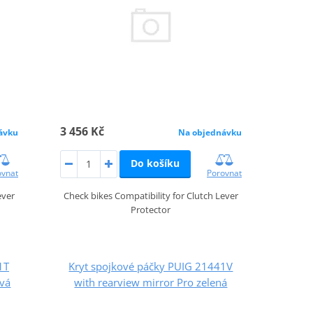
3 456 Kč
ávku
Na objednávku
Do košíku
ovnat
Porovnat
ever
Check bikes Compatibility for Clutch Lever
Protector
1T
Kryt spojkové páčky PUIG 21441V
ová
with rearview mirror Pro zelená