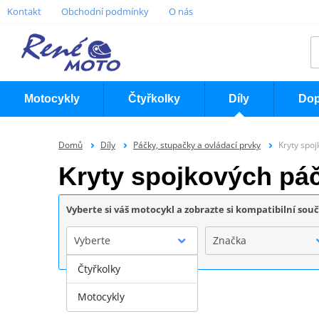
Kontakt
Obchodní podmínky
O nás
Motocykly
Čtyřkolky
Díly
Dop
Domů
Díly
Páčky, stupačky a ovládací prvky
Kryty spo
Kryty spojkových pá
Vyberte si váš motocykl a zobrazte si kompatibilní sou
Vyberte
Značka
Čtyřkolky
Motocykly