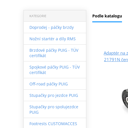
Podle katalogu
KATEGORIE
Doprodej - páčky brzdy
Nožní startér a díly RMS
Brzdové páčky PUIG - TÜV
Adaptér na 
certifikát
21791N čern
Spojkové páčky PUIG - TÜV
certifikát
Off-road páčky PUIG
Stupačky pro jezdce PUIG
Stupačky pro spolujezdce
PUIG
Footrests CUSTOMACCES