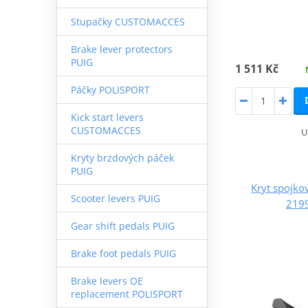
Stupačky CUSTOMACCES
Brake lever protectors
PUIG
1 511 Kč
Páčky POLISPORT
Kick start levers
CUSTOMACCES
U
Kryty brzdových páček
PUIG
Kryt spojk
Scooter levers PUIG
2199
Gear shift pedals PUIG
Brake foot pedals PUIG
Brake levers OE
replacement POLISPORT