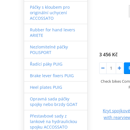
Páčky s kloubem pro
originální uchycení
ACCOSSATO
Rubber for hand levers
ARIETE
Nezlomitelné páčky
POLISPORT
3 456 Kč
Řadící páky PUIG
Brake lever fixers PUIG
Check bikes Comp
Heel plates PUIG
Opravná sada páčky
spojky nebo brzdy GOAT
Kryt spojkov
Přestavbové sady z
with rearvie
lankové na hydraulickou
spojku ACCOSSATO