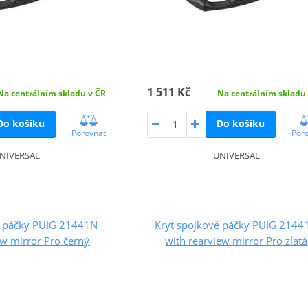
1 511 Kč
Na centrálním skladu v ČR
Na centrálním skladu
Do košíku
Do košíku
Porovnat
Por
NIVERSAL
UNIVERSAL
é páčky PUIG 21441N
Kryt spojkové páčky PUIG 2144
ew mirror Pro černý
with rearview mirror Pro zlatá