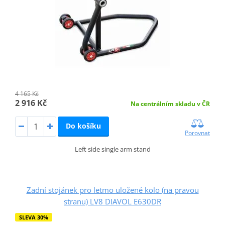
4 165 Kč
2 916 Kč
Na centrálním skladu v ČR
Do košíku
Porovnat
Left side single arm stand
Zadní stojánek pro letmo uložené kolo (na pravou
stranu) LV8 DIAVOL E630DR
SLEVA 30%