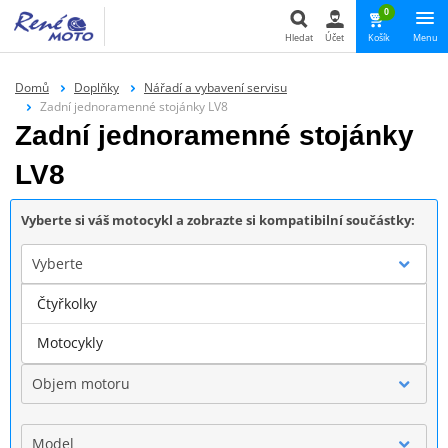
0
Hledat
Účet
Košík
Menu
Hledat
Domů
Doplňky
Nářadí a vybavení servisu
Zadní jednoramenné stojánky LV8
Zadní jednoramenné stojánky
LV8
Vyberte si váš motocykl a zobrazte si kompatibilní součástky:
Vyberte
Čtyřkolky
Značka
Motocykly
Objem motoru
Model