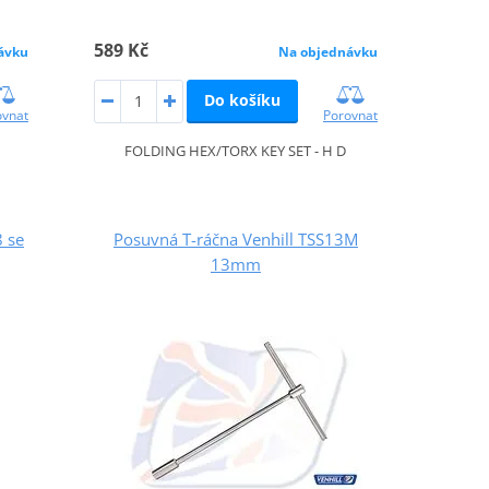
589 Kč
ávku
Na objednávku
Do košíku
ovnat
Porovnat
FOLDING HEX/TORX KEY SET - H D
8 se
Posuvná T-ráčna Venhill TSS13M
13mm