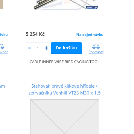
5 254 Kč
ávku
Na objednávku
Do košíku
ovnat
Porovnat
CABLE INNER WIRE BIRD CAGING TOOL
4mm
Stahovák pravé klikové hřídele /
setrvačníku Venhill VT23 M30 x 1,5