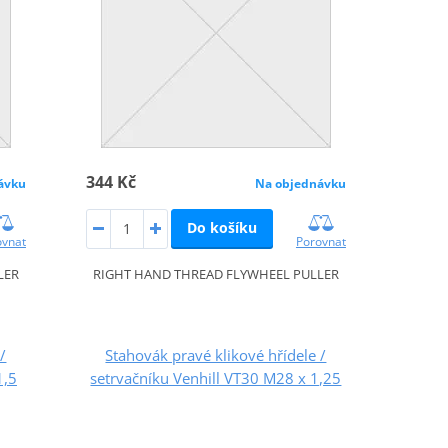
344 Kč
ávku
Na objednávku
Do košíku
ovnat
Porovnat
LER
RIGHT HAND THREAD FLYWHEEL PULLER
/
Stahovák pravé klikové hřídele /
1,5
setrvačníku Venhill VT30 M28 x 1,25