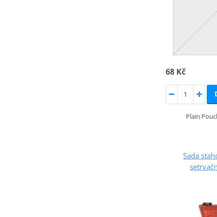
68 Kč
Plain Pou
Sada stah
setrvačn