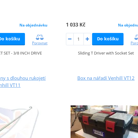
1 033 Kč
Na objednávku
Na objedn
Do košíku
Do košíku
Porovnat
Por
T SET - 3/8 INCH DRIVE
Sliding T Driver with Socket Set
ny s dlouhou rukojetí
Box na nářadí Venhill VT12
nhill VT11