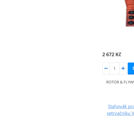
2 672 Kč
ROTOR & FLYWH
Stahovák pra
setrvačníku 