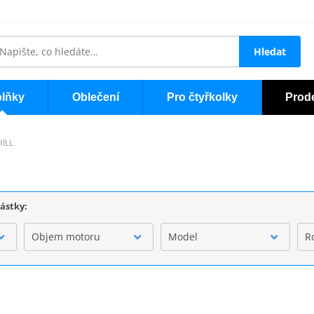
Hledat
lňky
Oblečení
Pro čtyřkolky
Prod
HILL
částky:
Objem motoru
Model
R