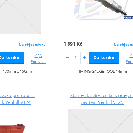
1 891 Kč
Na objedn
Na objednávku
Do košíku
Do košíku
Por
Porovnat
TIMING GAUGE TOOL 14mm
ch 170mm x 150mm
ováků pro rotor a
Stahovák setrvačníku s pravý
ík Venhill VT24
závitem Venhill VT25