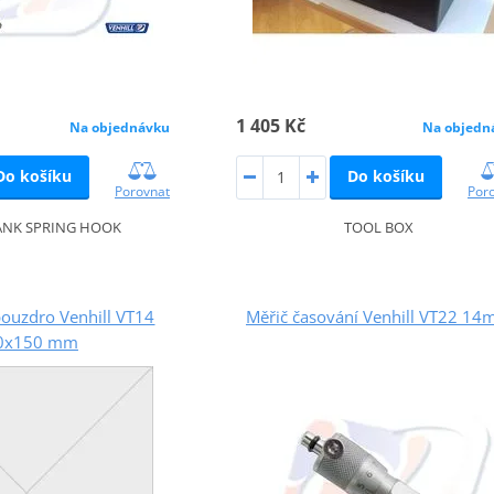
1 405 Kč
Na objedn
Na objednávku
Do košíku
Do košíku
Por
Porovnat
TOOL BOX
ANK SPRING HOOK
ouzdro Venhill VT14
Měřič časování Venhill VT22 1
0x150 mm