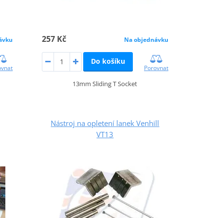
257 Kč
ávku
Na objednávku
Do košíku
ovnat
Porovnat
13mm Sliding T Socket
Nástroj na opletení lanek Venhill
VT13