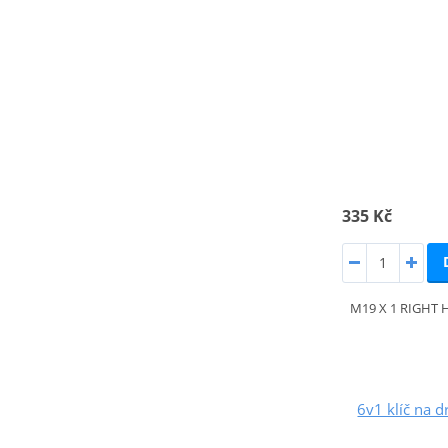
335 Kč
M19 X 1 RIGHT
6v1 klíč na d