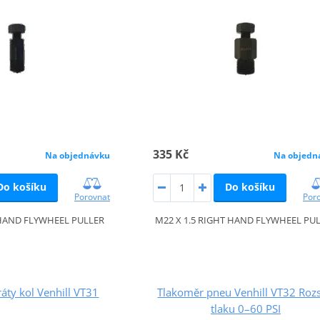
335 Kč
Na objednávku
Na objedn
Do košíku
Do košíku
Porovnat
Por
 HAND FLYWHEEL PULLER
M22 X 1.5 RIGHT HAND FLYWHEEL PU
ráty kol Venhill VT31
Tlakoměr pneu Venhill VT32 Roz
tlaku 0–60 PSI