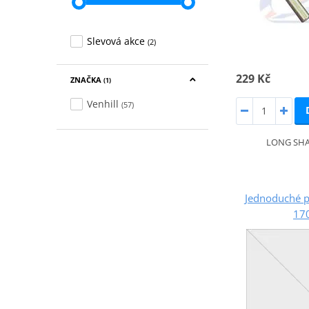
Slevová akce
(2)
229 Kč
ZNAČKA
(1)
Venhill
(57)
LONG SH
Jednoduché p
17