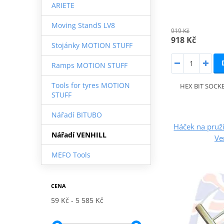
ARIETE
Moving StandS LV8
919 Kč
918 Kč
Stojánky MOTION STUFF
Ramps MOTION STUFF
Tools for tyres MOTION
HEX BIT SOCKE
STUFF
Nářadí BITUBO
Háček na pruži
Nářadí VENHILL
Ve
MEFO Tools
CENA
59 Kč
5 585 Kč