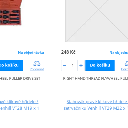
248 Kč
Na objednávku
Na objedn
Do košíku
Do košíku
Porovnat
Por
EEL PULLER DRIVE SET
RIGHT HAND THREAD FLYWHEEL PUL
vé klikové hřídele /
Stahovák pravé klikové hřídele 
Venhill VT28 M19 x 1
setrvačníku Venhill VT29 M22 x 