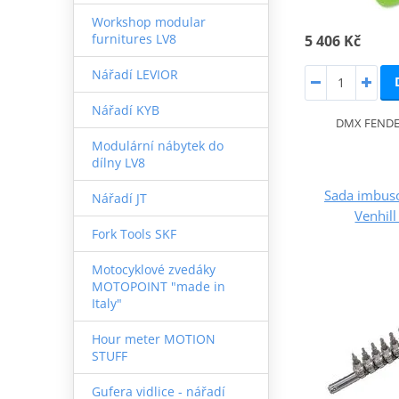
Workshop modular
furnitures LV8
5 406 Kč
Nářadí LEVIOR
Nářadí KYB
DMX FENDE
Modulární nábytek do
dílny LV8
Sada imbuso
Nářadí JT
Venhil
Fork Tools SKF
Motocyklové zvedáky
MOTOPOINT "made in
Italy"
Hour meter MOTION
STUFF
Gufera vidlice - nářadí