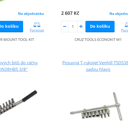
2 607 Kč
Na objednávku
Na objedn
Do košíku
Do košíku
Porovnat
Por
R MOUNT TOOL KIT
CRUZ TOOLS ECONOKIT M1
vých bitů do ráčny
Posuvná T-rukojeť Venhill TSDS3
l IN38HBS 3/8"
sadou hlavic