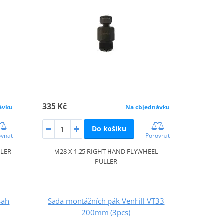
335 Kč
ávku
Na objednávku
Do košíku
ovnat
Porovnat
LLER
M28 X 1.25 RIGHT HAND FLYWHEEL
PULLER
sah
Sada montážních pák Venhill VT33
200mm (3pcs)