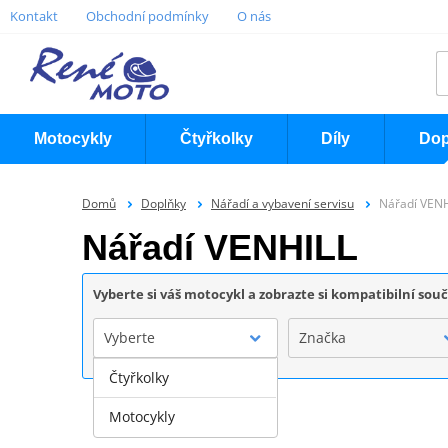
Kontakt
Obchodní podmínky
O nás
Motocykly
Čtyřkolky
Díly
Dop
Domů
Doplňky
Nářadí a vybavení servisu
Nářadí VEN
Nářadí VENHILL
Vyberte si váš motocykl a zobrazte si kompatibilní sou
Vyberte
Značka
Čtyřkolky
Motocykly