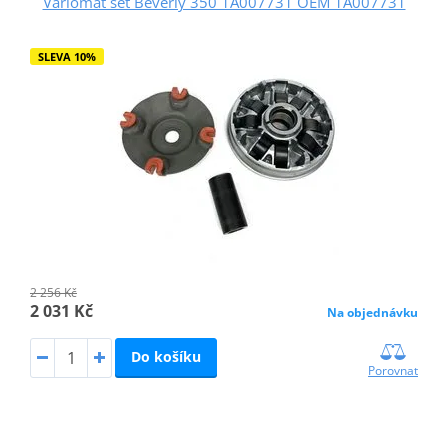
Variomat set Beverly 350 1A007731 OEM 1A007731
SLEVA 10%
2 256 Kč
2 031 Kč
Na objednávku
Do košíku
Porovnat