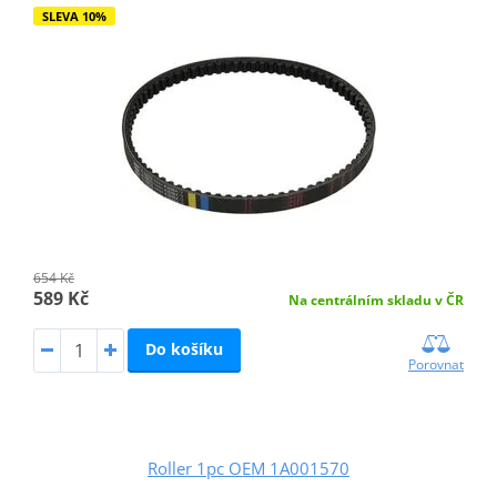
SLEVA 10%
654 Kč
589 Kč
Na centrálním skladu v ČR
Do košíku
Porovnat
Roller 1pc OEM 1A001570