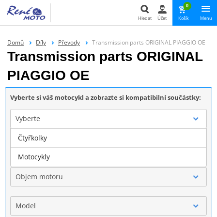
0
Hledat
Účet
Košík
Menu
Hledat
Domů
Díly
Převody
Transmission parts ORIGINAL PIAGGIO OE
Transmission parts ORIGINAL
PIAGGIO OE
Vyberte si váš motocykl a zobrazte si kompatibilní součástky:
Vyberte
Čtyřkolky
Značka
Motocykly
Objem motoru
Model