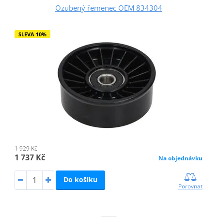
Ozubený řemenec OEM 834304
SLEVA 10%
1 929 Kč
1 737 Kč
Na objednávku
Do košíku
Porovnat