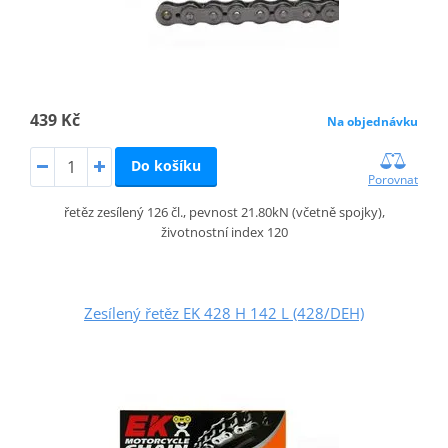
439 Kč
Na objednávku
Do košíku
Porovnat
řetěz zesílený 126 čl., pevnost 21.80kN (včetně spojky),
životnostní index 120
Zesílený řetěz EK 428 H 142 L (428/DEH)