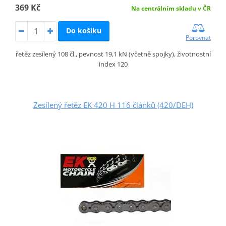
369 Kč
Na centrálním skladu v ČR
Do košíku
Porovnat
řetěz zesílený 108 čl., pevnost 19,1 kN (včetně spojky), životnostní
index 120
Zesílený řetěz EK 420 H 116 článků (420/DEH)