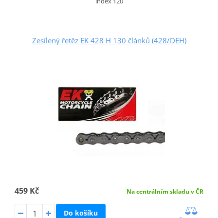
index 120
Zesílený řetěz EK 428 H 130 článků (428/DEH)
459 Kč
Na centrálním skladu v ČR
Do košíku