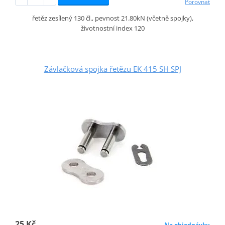
Porovnat
řetěz zesílený 130 čl., pevnost 21.80kN (včetně spojky),
životnostní index 120
Závlačková spojka řetězu EK 415 SH SPJ
25 Kč
Na objednávku