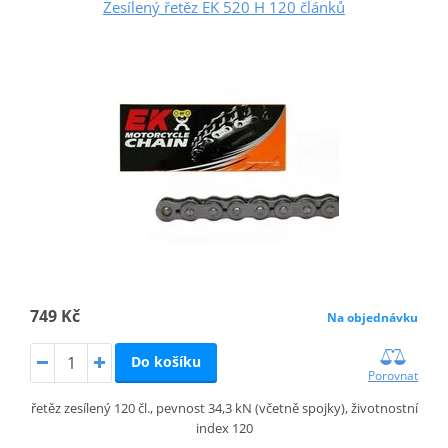
Zesílený řetěz EK 520 H 120 článků
749 Kč
Na objednávku
Do košíku
Porovnat
řetěz zesílený 120 čl., pevnost 34,3 kN (včetně spojky), životnostní
index 120