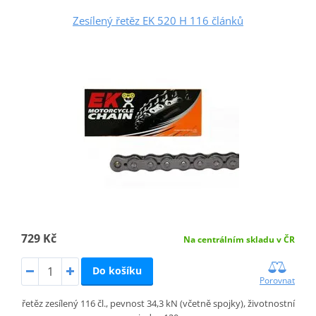
Zesílený řetěz EK 520 H 116 článků
729 Kč
Na centrálním skladu v ČR
Do košíku
Porovnat
řetěz zesílený 116 čl., pevnost 34,3 kN (včetně spojky), životnostní