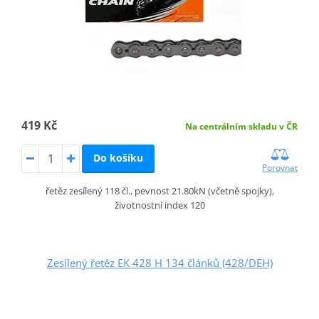
419 Kč
Na centrálním skladu v ČR
Do košíku
Porovnat
řetěz zesílený 118 čl., pevnost 21.80kN (včetně spojky),
životnostní index 120
Zesílený řetěz EK 428 H 134 článků (428/DEH)