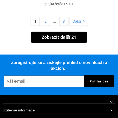
spojka řetězu 520 H
1
2
…
8
Další
Zobrazit další 21
Zaregistrujte se a získejte přehled o novinkách a
akcích.
Přihlásit se
Užitečné informace