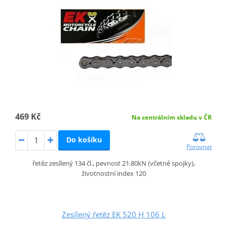
469 Kč
Na centrálním skladu v ČR
Do košíku
Porovnat
řetěz zesílený 134 čl., pevnost 21.80kN (včetně spojky),
životnostní index 120
Zesílený řetěz EK 520 H 106 L