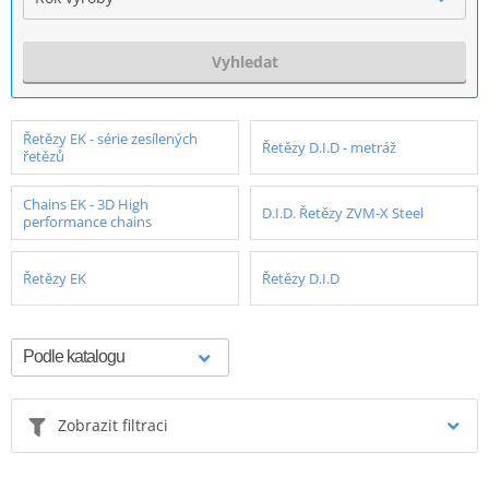
Vyhledat
Řetězy EK - série zesílených
Řetězy D.I.D - metráž
řetězů
Chains EK - 3D High
D.I.D. Řetězy ZVM-X Steel
performance chains
Řetězy EK
Řetězy D.I.D
Zobrazit filtraci