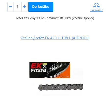
Do košíku
Porovnat
řetěz zesílený 130 čl., pevnost 18.68kN (včetně spojky)
Zesílený řetěz EK 420 H 108 L (420/DEH)