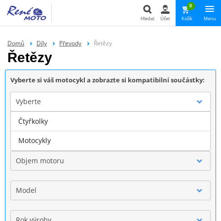
0
Hledat
Účet
Košík
Menu
Hledat
Domů
Díly
Převody
Řetězy
Řetězy
Vyberte si váš motocykl a zobrazte si kompatibilní součástky:
Vyberte
Čtyřkolky
Značka
Motocykly
Objem motoru
Model
Rok výroby