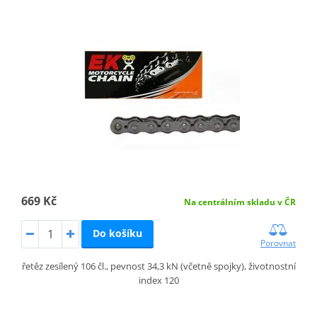
669 Kč
Na centrálním skladu v ČR
Do košíku
Porovnat
řetěz zesílený 106 čl., pevnost 34,3 kN (včetně spojky), životnostní
index 120