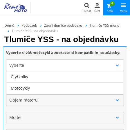
0
Hledat
Účet
Košík
Menu
Hledat
Domů
Podvozek
Zadní tlumiče podvozku
Tlumiče YSS mono
Tlumiče YSS - na objednávku
Tlumiče YSS - na objednávku
Vyberte si váš motocykl a zobrazte si kompatibilní součástky:
Vyberte
Čtyřkolky
Značka
Motocykly
Objem motoru
Model