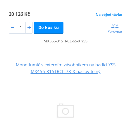
20 126 Kč
Na objednávku
Do košíku
Porovnat
MX366-315TRCL-65-X YSS
Monotlumič s externím zásobníkem na hadici YSS
MX456-315TRCL-78-X nastavitelný