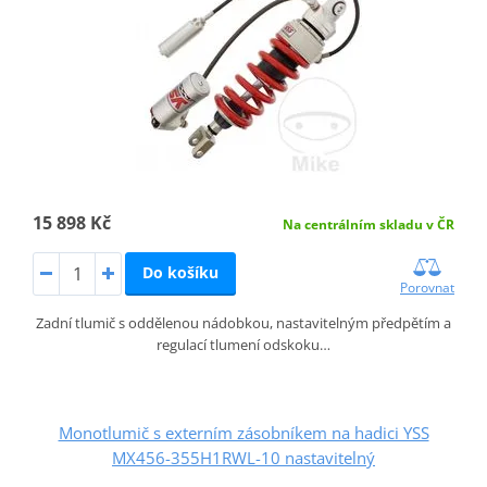
15 898 Kč
Na centrálním skladu v ČR
Do košíku
Porovnat
Zadní tlumič s oddělenou nádobkou, nastavitelným předpětím a
regulací tlumení odskoku…
Monotlumič s externím zásobníkem na hadici YSS
MX456-355H1RWL-10 nastavitelný