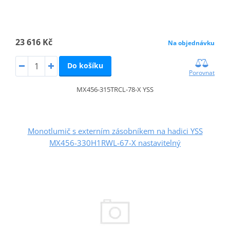
23 616 Kč
Na objednávku
Do košíku
Porovnat
MX456-315TRCL-78-X YSS
Monotlumič s externím zásobníkem na hadici YSS
MX456-330H1RWL-67-X nastavitelný