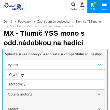
0
Hledat
Účet
Košík
Menu
Hledat
Domů
Podvozek
Zadní tlumiče podvozku
Tlumiče YSS mono
MX - Tlumič YSS mono s odd.nádobkou na hadici
MX - Tlumič YSS mono s
odd.nádobkou na hadici
Vyberte si váš motocykl a zobrazte si kompatibilní součástky:
Vyberte
Čtyřkolky
Značka
Motocykly
Objem motoru
Model