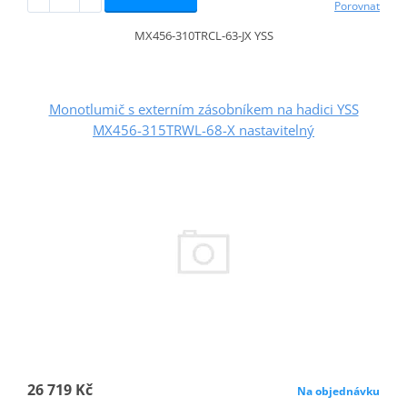
Porovnat
MX456-310TRCL-63-JX YSS
Monotlumič s externím zásobníkem na hadici YSS
MX456-315TRWL-68-X nastavitelný
26 719 Kč
Na objednávku