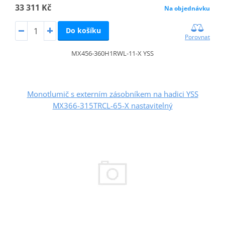
33 311 Kč
Na objednávku
Do košíku
Porovnat
MX456-360H1RWL-11-X YSS
Monotlumič s externím zásobníkem na hadici YSS
MX366-315TRCL-65-X nastavitelný