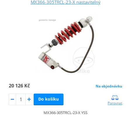
MX366-305TRCL-23-X nastavitelný
20 126 Kč
Na objednávku
Do košíku
Porovnat
MX366-305TRCL-23-X YSS