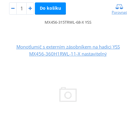
Do košíku
Porovnat
MX456-315TRWL-68-X YSS
Monotlumič s externím zásobníkem na hadici YSS
MX456-360H1RWL-11-X nastavitelný