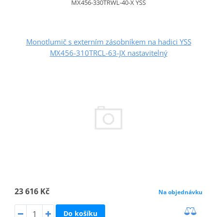
MX456-330TRWL-40-X YSS
Monotlumič s externím zásobníkem na hadici YSS
MX456-310TRCL-63-JX nastavitelný
23 616 Kč
Na objednávku
Do košíku