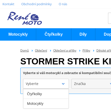
Kontakt
Obchodní podmínky
O nás
Motocykly
Čtyřkolky
Díly
Dop
Domů
Oblečení
Oblečení a přilby
Přilby
Dětské při
STORMER STRIKE K
Vyberte si váš motocykl a zobrazte si kompatibilní sou
Vyberte
Značka
Čtyřkolky
Motocykly