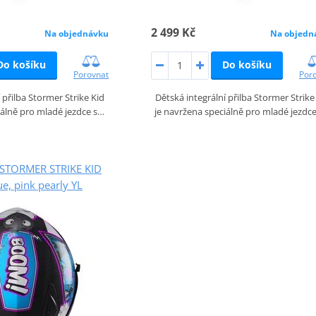
2 499 Kč
Na objednávku
Na objedn
Do košíku
Do košíku
Porovnat
Por
 přilba Stormer Strike Kid
Dětská integrální přilba Stormer Strike
iálně pro mladé jezdce s…
je navržena speciálně pro mladé jezdc
a STORMER STRIKE KID
, pink pearly YL