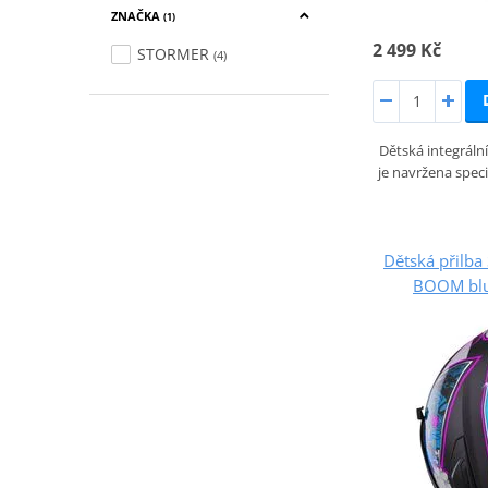
ZNAČKA
(1)
2 499 Kč
STORMER
(4)
Dětská integrální
je navržena spec
Dětská přilb
BOOM blue