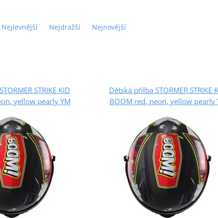
Nejlevnější
Nejdražší
Nejnovější
a STORMER STRIKE KID
Dětská přilba STORMER STRIKE 
on, yellow pearly YM
BOOM red, neon, yellow pearly 