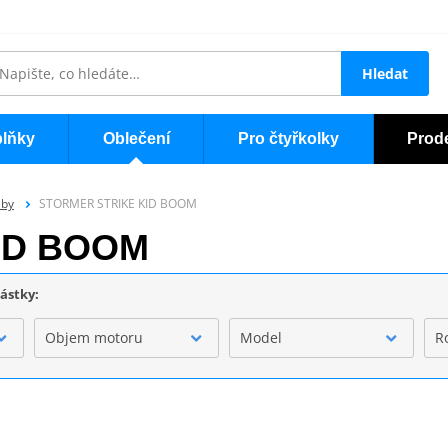
Hledat
lňky
Oblečení
Pro čtyřkolky
Prod
lby
STORMER STRIKE KID BOOM
ID BOOM
částky:
Objem motoru
Model
R