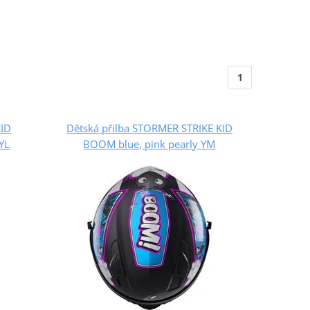
1
KID
Dětská přilba STORMER STRIKE KID
YL
BOOM blue, pink pearly YM