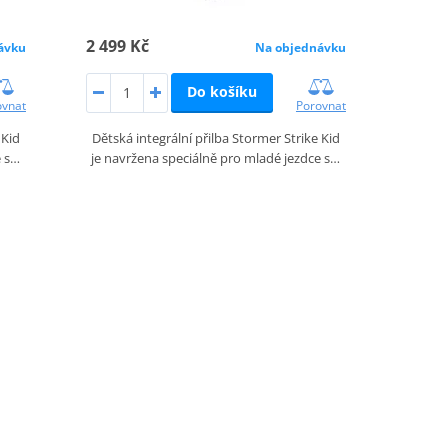
2 499 Kč
ávku
Na objednávku
Do košíku
ovnat
Porovnat
 Kid
Dětská integrální přilba Stormer Strike Kid
e s…
je navržena speciálně pro mladé jezdce s…