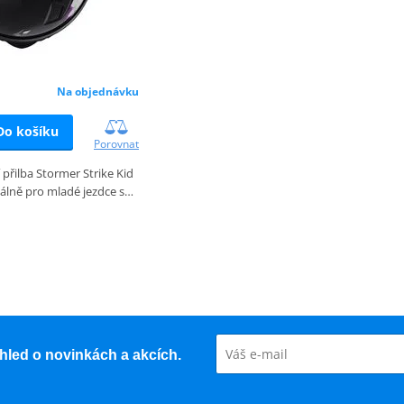
Na objednávku
Do košíku
Porovnat
 přilba Stormer Strike Kid
iálně pro mladé jezdce s…
řehled o novinkách a akcích.