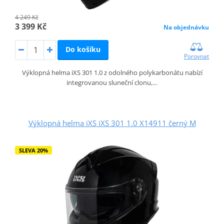
4 249 Kč
3 399 Kč
Na objednávku
Do košíku
Porovnat
Výklopná helma iXS 301 1.0 z odolného polykarbonátu nabízí
integrovanou sluneční clonu,…
Výklopná helma iXS iXS 301 1.0 X14911 černý M
SLEVA 20%