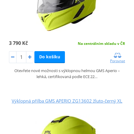
3 790 Kč
Na centrálním skladu v ČR
Do košíku
Porovnat
Otevřete nové možnosti s výklopnou helmou GMS Aperio –
lehká, certifikovaná podle ECE 22…
Výklopná přilba GMS APERIO ZG13602 žluto-černý XL