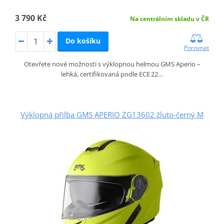
3 790 Kč
Na centrálním skladu v ČR
Do košíku
Porovnat
Otevřete nové možnosti s výklopnou helmou GMS Aperio –
lehká, certifikovaná podle ECE 22…
Výklopná přilba GMS APERIO ZG13602 žluto-černý M