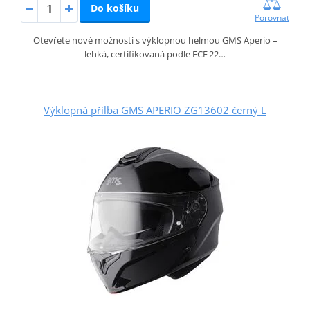
Do košíku
Porovnat
Otevřete nové možnosti s výklopnou helmou GMS Aperio –
lehká, certifikovaná podle ECE 22…
Výklopná přilba GMS APERIO ZG13602 černý L