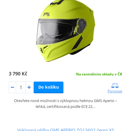
3 790 Kč
Na centrálním skladu v ČR
Do košíku
Porovnat
Otevřete nové možnosti s výklopnou helmou GMS Aperio –
lehká, certifikovaná podle ECE 22…
Výklopná přilba GMS APERIO ZG13602 černý XS