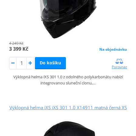
4 249 Kč
3 399 Kč
Na objednávku
Do košíku
Porovnat
Výklopná helma iXS 301 1.0 z odolného polykarbonátu nabízí
integrovanou sluneční clonu,…
Výklopná helma iXS iXS 301 1.0 X14911 matná černá XS