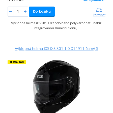
Na objednávku
Do košíku
Porovnat
Výklopná helma iXS 301 1.0 z odolného polykarbonátu nabízí
integrovanou sluneční clonu,…
Výklopná helma iXS iXS 301 1.0 X14911 černý S
SLEVA 20%