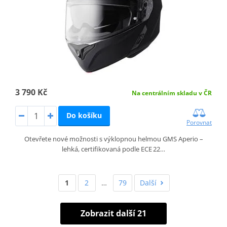
3 790 Kč
Na centrálním skladu v ČR
Do košíku
Porovnat
Otevřete nové možnosti s výklopnou helmou GMS Aperio –
lehká, certifikovaná podle ECE 22…
1
2
…
79
Další
Zobrazit další 21