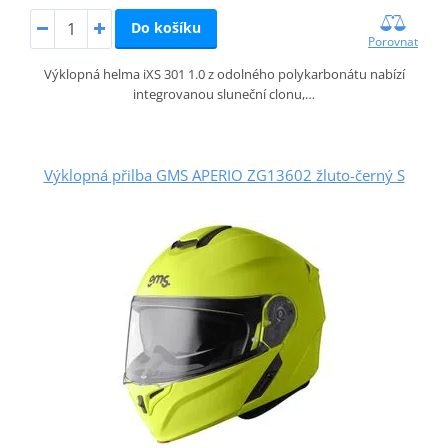
Do košíku
Porovnat
Výklopná helma iXS 301 1.0 z odolného polykarbonátu nabízí
integrovanou sluneční clonu,…
Výklopná přilba GMS APERIO ZG13602 žluto-černý S