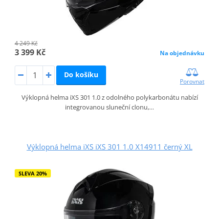
4 249 Kč
3 399 Kč
Na objednávku
Do košíku
Porovnat
Výklopná helma iXS 301 1.0 z odolného polykarbonátu nabízí
integrovanou sluneční clonu,…
Výklopná helma iXS iXS 301 1.0 X14911 černý XL
SLEVA 20%