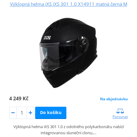
Výklopná helma iXS iXS 301 1.0 X14911 matná černá M
4 249 Kč
Na objednávku
Do košíku
Porovnat
Výklopná helma iXS 301 1.0 z odolného polykarbonátu nabízí
integrovanou sluneční clonu,…