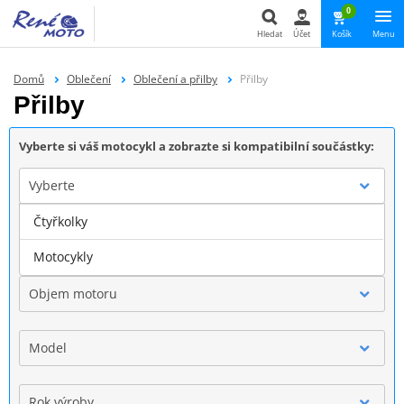
0
Hledat
Účet
Košík
Menu
Hledat
Domů
Oblečení
Oblečení a přilby
Přilby
Přilby
Vyberte si váš motocykl a zobrazte si kompatibilní součástky:
Vyberte
Čtyřkolky
Značka
Motocykly
Objem motoru
Model
Rok výroby