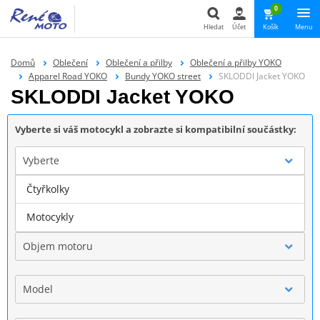
0
Hledat
Účet
Košík
Menu
Hledat
Domů
Oblečení
Oblečení a přilby
Oblečení a přilby YOKO
Apparel Road YOKO
Bundy YOKO street
SKLODDI Jacket YOKO
SKLODDI Jacket YOKO
Vyberte si váš motocykl a zobrazte si kompatibilní součástky:
Vyberte
Čtyřkolky
Značka
Motocykly
Objem motoru
Model