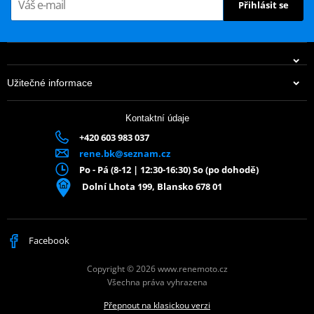
Přihlásit se
Užitečné informace
Kontaktní údaje
+420 603 983 037
rene.bk@seznam.cz
Po - Pá (8-12 | 12:30-16:30) So (po dohodě)
Dolní Lhota 199, Blansko 678 01
Facebook
Copyright © 2026 www.renemoto.cz
Všechna práva vyhrazena
Přepnout na klasickou verzi