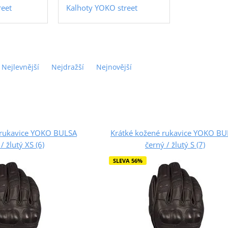
eet
Kalhoty YOKO street
Nejlevnější
Nejdražší
Nejnovější
 rukavice YOKO BULSA
Krátké kožené rukavice YOKO BU
/ žlutý XS (6)
černý / žlutý S (7)
SLEVA 56%