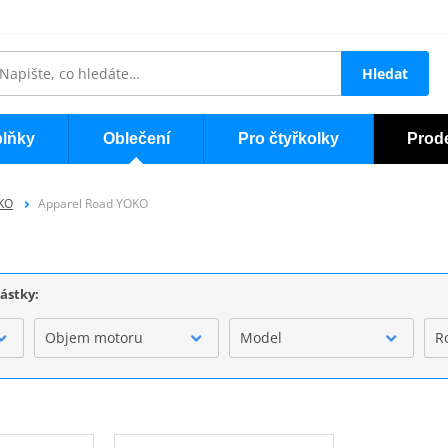
Hledat
lňky
Oblečení
Pro čtyřkolky
Prod
OKO
Apparel Road YOKO
částky:
Objem motoru
Model
R