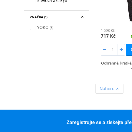
Slevová akce
(3)
ZNAČKA
(1)
YOKO
(3)
1 593 Kč
717 Kč
Ochranné, krátké,
Nahoru
Zaregistrujte se a získejte p