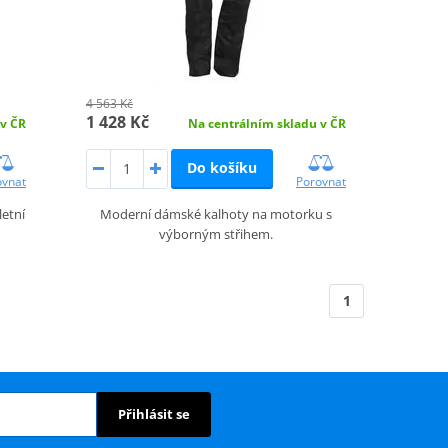
4 563 Kč
1 428 Kč
Na centrálním skladu v ČR
 v ČR
Do košíku
Porovnat
ovnat
Moderní dámské kalhoty na motorku s
letní
výborným střihem.
1
Přihlásit se