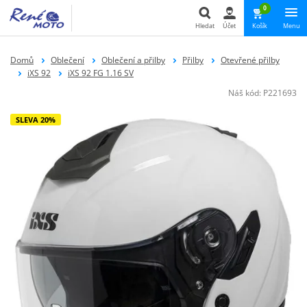
0
Hledat
Účet
Košík
Menu
Hledat
Domů
Oblečení
Oblečení a přilby
Přilby
Otevřené přilby
iXS 92
iXS 92 FG 1.16 SV
Náš kód:
P221693
SLEVA 20%