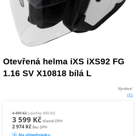
Otevřená helma iXS iXS92 FG
1.16 SV X10818 bílá L
:
Výrobce
iXS
4 499 Kč
(ušetříte 900 Kč)
3 599 Kč
Včetně DPH
2 974 Kč
Bez DPH
Na objednávku