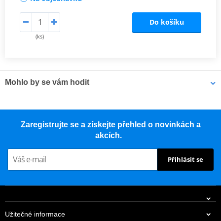
Do košíku
(ks)
Mohlo by se vám hodit
Aktivní pěna pro čištění vnitřku přilby MUC-OFF 199 400ml
Zaregistrujte se a získejte přehled o novinkách a
akcích.
Přihlásit se
Užitečné informace