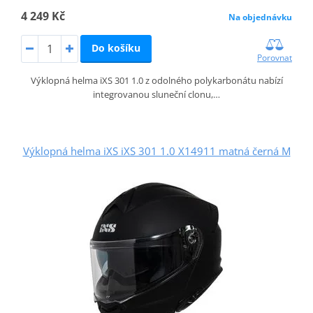
4 249 Kč
Na objednávku
Do košíku
Porovnat
Výklopná helma iXS 301 1.0 z odolného polykarbonátu nabízí
integrovanou sluneční clonu,…
Výklopná helma iXS iXS 301 1.0 X14911 matná černá M