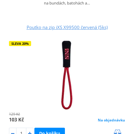
na bundách, batohách a…
Poutko na zip iXS X99500 červená (5ks)
SLEVA 20%
129 Kč
103 Kč
Na objednávku
Do košíku