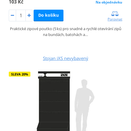
103 Kč
Na objednávku
Do košíku
Porovnat
Praktické zipové poutko (5 ks) pro snadné a rychlé otevírání zipů
na bundách, batohách a…
Stojan iXS nevybavený
SLEVA 20%