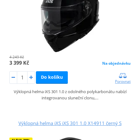
4 249 Kč
3 399 Kč
Na objednávku
Do košíku
Porovnat
Výklopná helma iXS 301 1.0 z odolného polykarbonátu nabízí
integrovanou sluneční clonu,…
Výklopná helma iXS iXS 301 1.0 X14911 černý S