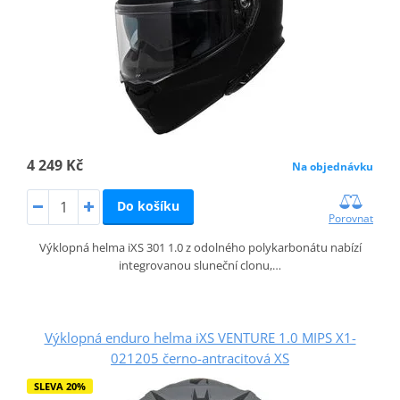
4 249 Kč
Na objednávku
Do košíku
Porovnat
Výklopná helma iXS 301 1.0 z odolného polykarbonátu nabízí
integrovanou sluneční clonu,…
Výklopná enduro helma iXS VENTURE 1.0 MIPS X1-
021205 černo-antracitová XS
SLEVA 20%