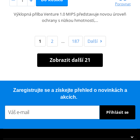
Porovnat
Výklopná přilba Venture 1.0 MIPS představuje novou úroveň
ochrany s nízkou hmotností,…
1
2
…
187
Další
Zobrazit další 21
Zaregistrujte se a získejte přehled o novinkách a
akcích.
Přihlásit se