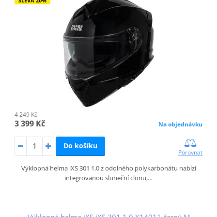
SLEVA 20%
4 249 Kč
3 399 Kč
Na objednávku
Do košíku
Porovnat
Výklopná helma iXS 301 1.0 z odolného polykarbonátu nabízí
integrovanou sluneční clonu,…