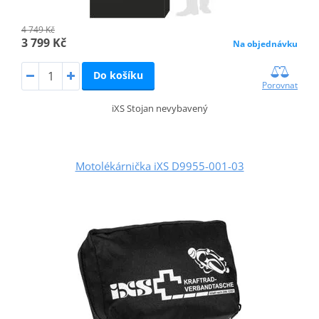
4 749 Kč
3 799 Kč
Na objednávku
Do košíku
Porovnat
iXS Stojan nevybavený
Motolékárnička iXS D9955-001-03