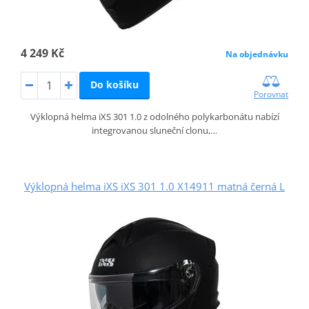
4 249 Kč
Na objednávku
Do košíku
Porovnat
Výklopná helma iXS 301 1.0 z odolného polykarbonátu nabízí
integrovanou sluneční clonu,…
Výklopná helma iXS iXS 301 1.0 X14911 matná černá L