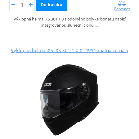
Do košíku
Porovnat
Výklopná helma iXS 301 1.0 z odolného polykarbonátu nabízí
integrovanou sluneční clonu,…
Výklopná helma iXS iXS 301 1.0 X14911 matná černá S