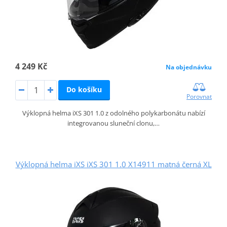
4 249 Kč
Na objednávku
Do košíku
Porovnat
Výklopná helma iXS 301 1.0 z odolného polykarbonátu nabízí
integrovanou sluneční clonu,…
Výklopná helma iXS iXS 301 1.0 X14911 matná černá XL