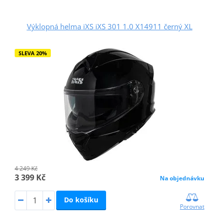
Výklopná helma iXS iXS 301 1.0 X14911 černý XL
SLEVA 20%
4 249 Kč
3 399 Kč
Na objednávku
Do košíku
Porovnat