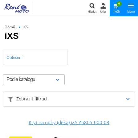
0
Hledat
Účet
Košík
Menu
Hledat
Domů
iXS
iXS
Oblečení
Zobrazit filtraci
Kryt na nohy (deka) iXS Z5805-000-03