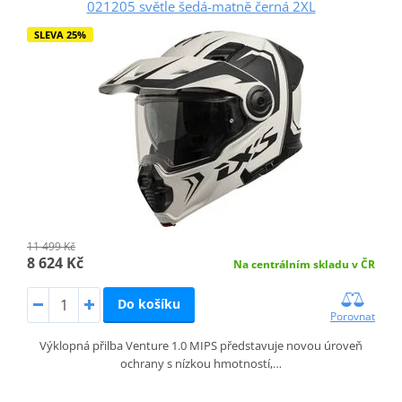
021205 světle šedá-matně černá 2XL
SLEVA 25%
11 499 Kč
8 624 Kč
Na centrálním skladu v ČR
Do košíku
Porovnat
Výklopná přilba Venture 1.0 MIPS představuje novou úroveň
ochrany s nízkou hmotností,…