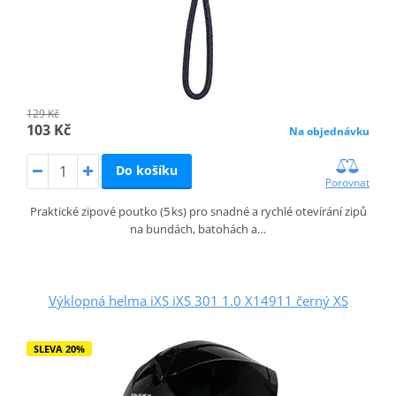
129 Kč
103 Kč
Na objednávku
Do košíku
Porovnat
Praktické zipové poutko (5 ks) pro snadné a rychlé otevírání zipů
na bundách, batohách a…
Výklopná helma iXS iXS 301 1.0 X14911 černý XS
SLEVA 20%