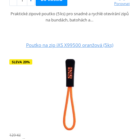
Porovnat
Praktické zipové poutko (5 ks) pro snadné a rychlé otevírání zipů
na bundách, batohách a…
Poutko na zip iXS X99500 oranžová (5ks)
SLEVA 20%
129 Kč