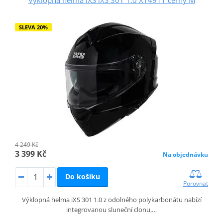
Výklopná helma iXS iXS 301 1.0 X14911 černý M
SLEVA 20%
4 249 Kč
3 399 Kč
Na objednávku
Do košíku
Porovnat
Výklopná helma iXS 301 1.0 z odolného polykarbonátu nabízí
integrovanou sluneční clonu,…