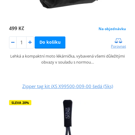
499 Kč
Na objednávku
Do košíku
Porovnat
Lehká a kompaktní moto lékárnička, vybavená všemi důležitými
obvazy v souladu s normou…
Zipper tag kit iXS X99500-009-00 šedá (5ks)
SLEVA 20%