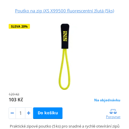
Poutko na zip iXS X99500 fluorescentní žlutá (5ks)
SLEVA 20%
129 Kč
103 Kč
Na objednávku
Do košíku
Porovnat
Praktické zipové poutko (5 ks) pro snadné a rychlé otevírání zipů