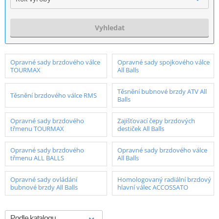
Vyhledat
Opravné sady brzdového válce
Opravné sady spojkového válce
TOURMAX
All Balls
Těsnění bubnové brzdy ATV All
Těsnění brzdového válce RMS
Balls
Opravné sady brzdového
Zajišťovací čepy brzdových
třmenu TOURMAX
destiček All Balls
Opravné sady brzdového
Opravné sady brzdového válce
třmenu ALL BALLS
All Balls
Opravné sady ovládání
Homologovaný radiální brzdový
bubnové brzdy All Balls
hlavní válec ACCOSSATO