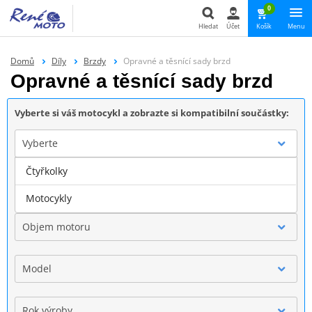
0
Hledat
Účet
Košík
Menu
Hledat
Domů
Díly
Brzdy
Opravné a těsnící sady brzd
Opravné a těsnící sady brzd
Vyberte si váš motocykl a zobrazte si kompatibilní součástky:
Vyberte
Čtyřkolky
Značka
Motocykly
Objem motoru
Model
Rok výroby