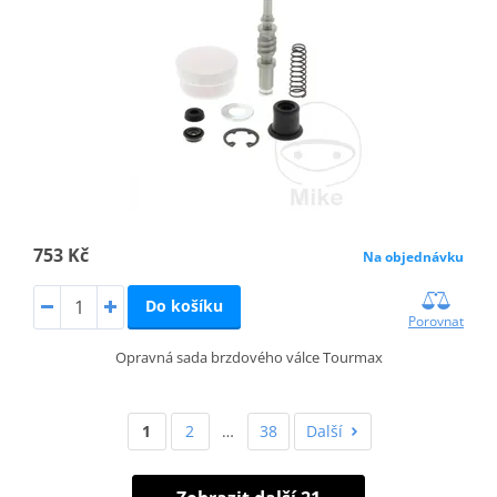
753 Kč
Na objednávku
Do košíku
Porovnat
Opravná sada brzdového válce Tourmax
1
2
…
38
Další