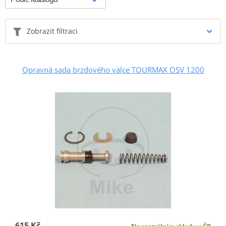
Zobrazit filtraci
Opravná sada brzdového válce TOURMAX OSV 1200
615 Kč