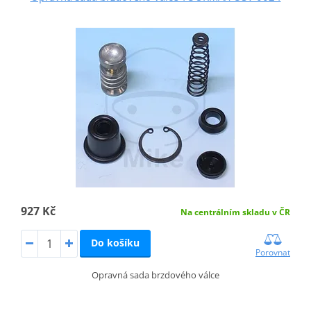
927 Kč
Na centrálním skladu v ČR
Do košíku
Porovnat
Opravná sada brzdového válce