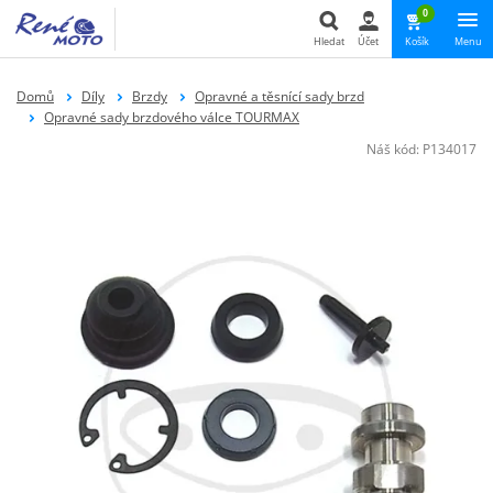
0
Hledat
Účet
Košík
Menu
Hledat
Domů
Díly
Brzdy
Opravné a těsnící sady brzd
Opravné sady brzdového válce TOURMAX
Náš kód:
P134017