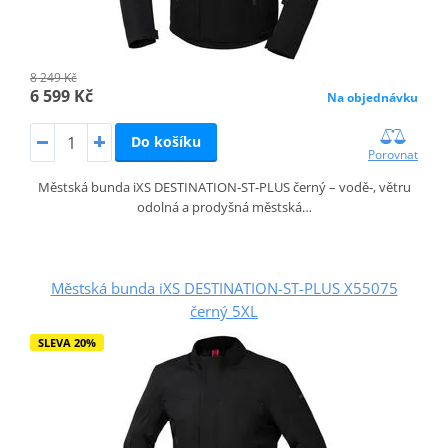
8 249 Kč
6 599 Kč
Na objednávku
Do košíku
Porovnat
Městská bunda iXS DESTINATION‑ST‑PLUS černý – vodě‑, větru
odolná a prodyšná městská…
Městská bunda iXS DESTINATION-ST-PLUS X55075
černý 5XL
SLEVA 20%