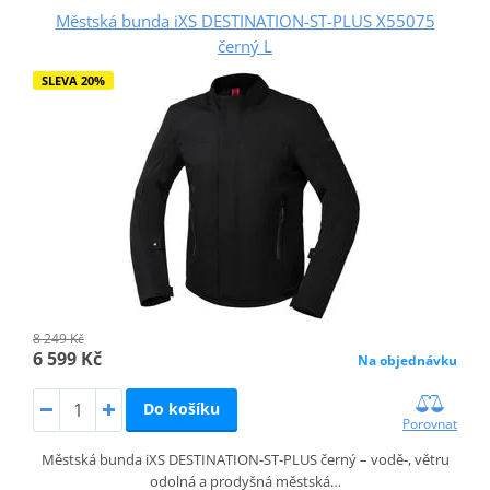
Městská bunda iXS DESTINATION-ST-PLUS X55075
černý L
SLEVA 20%
8 249 Kč
6 599 Kč
Na objednávku
Do košíku
Porovnat
Městská bunda iXS DESTINATION‑ST‑PLUS černý – vodě‑, větru
odolná a prodyšná městská…