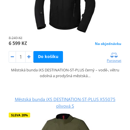
8 249 Kč
6 599 Kč
Na objednávku
Do košíku
Porovnat
Městská bunda iXS DESTINATION‑ST‑PLUS černý – vodě‑, větru
odolná a prodyšná městská…
Městská bunda iXS DESTINATION-ST-PLUS X55075
olivová S
SLEVA 20%