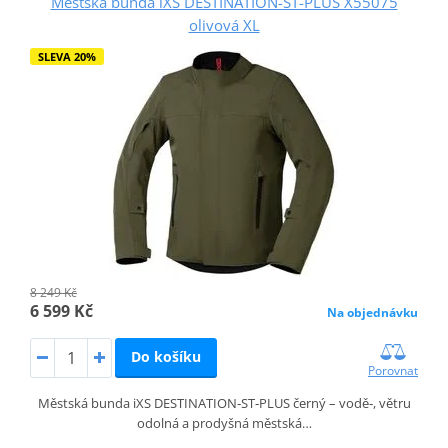
Městská bunda iXS DESTINATION-ST-PLUS X55075
olivová XL
SLEVA 20%
8 249 Kč
6 599 Kč
Na objednávku
Do košíku
Porovnat
Městská bunda iXS DESTINATION‑ST‑PLUS černý – vodě‑, větru
odolná a prodyšná městská…