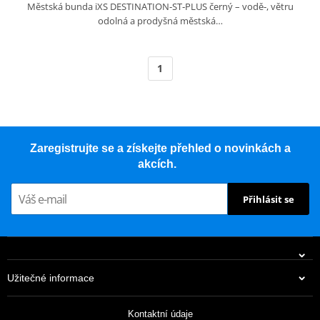
Městská bunda iXS DESTINATION‑ST‑PLUS černý – vodě‑, větru
odolná a prodyšná městská…
1
Zaregistrujte se a získejte přehled o novinkách a
akcích.
Přihlásit se
Užitečné informace
Kontaktní údaje