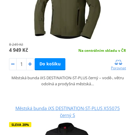
8 249 Kč
4 949 Kč
Na centrálním skladu v ČR
Do košíku
Porovnat
Městská bunda iXS DESTINATION‑ST‑PLUS černý – vodě‑, větru
odolná a prodyšná městská…
Městská bunda iXS DESTINATION-ST-PLUS X55075
černý S
SLEVA 20%