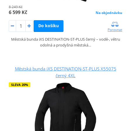
8 249 Kč
6 599 Kč
Na objednávku
Do košíku
Porovnat
Městská bunda iXS DESTINATION‑ST‑PLUS černý – vodě‑, větru
odolná a prodyšná městská…
Městská bunda iXS DESTINATION-ST-PLUS X55075
černý 4XL
SLEVA 20%