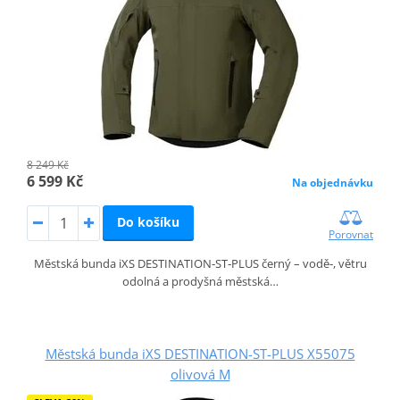
8 249 Kč
6 599 Kč
Na objednávku
Do košíku
Porovnat
Městská bunda iXS DESTINATION‑ST‑PLUS černý – vodě‑, větru
odolná a prodyšná městská…
Městská bunda iXS DESTINATION-ST-PLUS X55075
olivová M