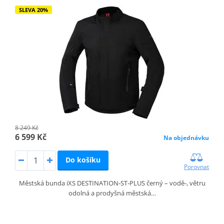
SLEVA 20%
8 249 Kč
6 599 Kč
Na objednávku
Do košíku
Porovnat
Městská bunda iXS DESTINATION‑ST‑PLUS černý – vodě‑, větru
odolná a prodyšná městská…