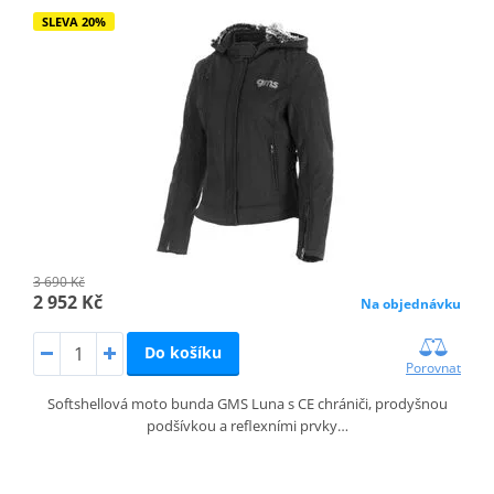
SLEVA 20%
3 690 Kč
2 952 Kč
Na objednávku
Do košíku
Porovnat
Softshellová moto bunda GMS Luna s CE chrániči, prodyšnou
podšívkou a reflexními prvky…