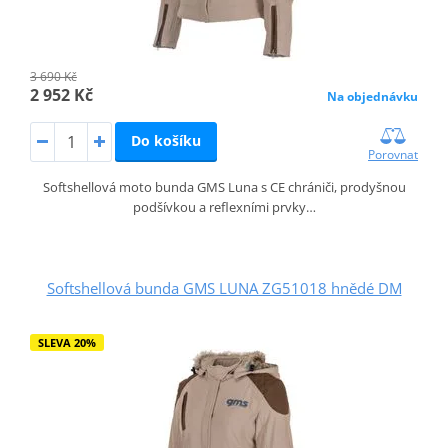
3 690 Kč
2 952 Kč
Na objednávku
Do košíku
Porovnat
Softshellová moto bunda GMS Luna s CE chrániči, prodyšnou
podšívkou a reflexními prvky…
Softshellová bunda GMS LUNA ZG51018 hnědé DM
SLEVA 20%