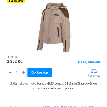
SLEVA 20%
3 690 Kč
2 952 Kč
Na objednávku
Do košíku
Porovnat
Softshellová moto bunda GMS Luna s CE chrániči, prodyšnou
podšívkou a reflexními prvky…