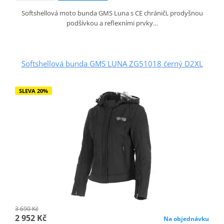
Softshellová moto bunda GMS Luna s CE chrániči, prodyšnou
podšívkou a reflexními prvky…
Softshellová bunda GMS LUNA ZG51018 černý D2XL
SLEVA 20%
3 690 Kč
2 952 Kč
Na objednávku