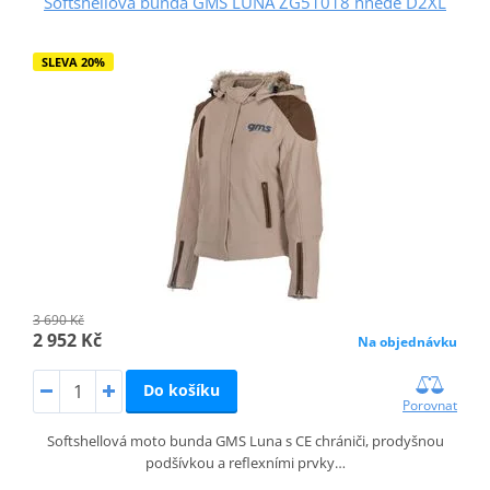
Softshellová bunda GMS LUNA ZG51018 hnědé D2XL
SLEVA 20%
3 690 Kč
2 952 Kč
Na objednávku
Do košíku
Porovnat
Softshellová moto bunda GMS Luna s CE chrániči, prodyšnou
podšívkou a reflexními prvky…