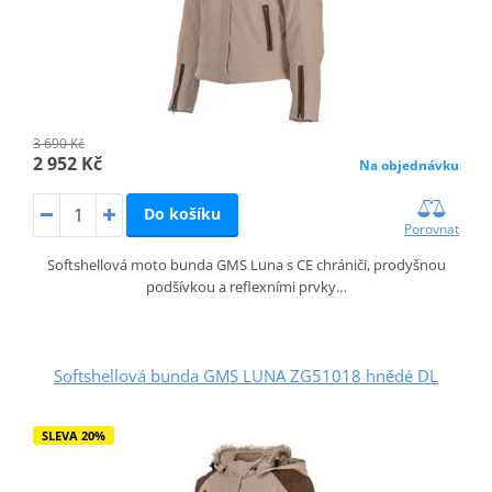
3 690 Kč
2 952 Kč
Na objednávku
Do košíku
Porovnat
Softshellová moto bunda GMS Luna s CE chrániči, prodyšnou
podšívkou a reflexními prvky…
Softshellová bunda GMS LUNA ZG51018 hnědé DL
SLEVA 20%