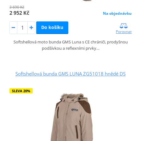
3 690 Kč
2 952 Kč
Na objednávku
Do košíku
Porovnat
Softshellová moto bunda GMS Luna s CE chrániči, prodyšnou
podšívkou a reflexními prvky…
Softshellová bunda GMS LUNA ZG51018 hnědé DS
SLEVA 20%