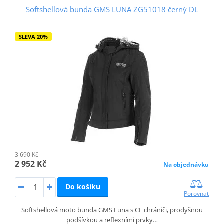
Softshellová bunda GMS LUNA ZG51018 černý DL
SLEVA 20%
3 690 Kč
2 952 Kč
Na objednávku
Do košíku
Porovnat
Softshellová moto bunda GMS Luna s CE chrániči, prodyšnou
podšívkou a reflexními prvky…