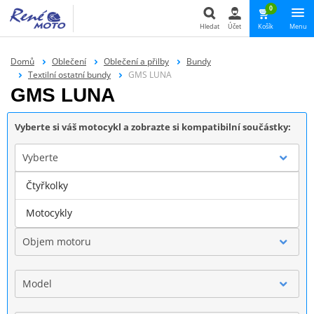
0
Hledat
Účet
Košík
Menu
Hledat
Domů
Oblečení
Oblečení a přilby
Bundy
Textilní ostatní bundy
GMS LUNA
GMS LUNA
Vyberte si váš motocykl a zobrazte si kompatibilní součástky:
Vyberte
Čtyřkolky
Značka
Motocykly
Objem motoru
Model