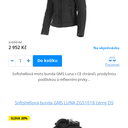
3 690 Kč
2 952 Kč
Na objednávku
Do košíku
Porovnat
Softshellová moto bunda GMS Luna s CE chrániči, prodyšnou
podšívkou a reflexními prvky…
Softshellová bunda GMS LUNA ZG51018 černý DS
SLEVA 20%