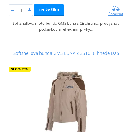
Do košíku
Porovnat
Softshellová moto bunda GMS Luna s CE chrániči, prodyšnou
podšívkou a reflexními prvky…
Softshellová bunda GMS LUNA ZG51018 hnědé DXS
SLEVA 20%