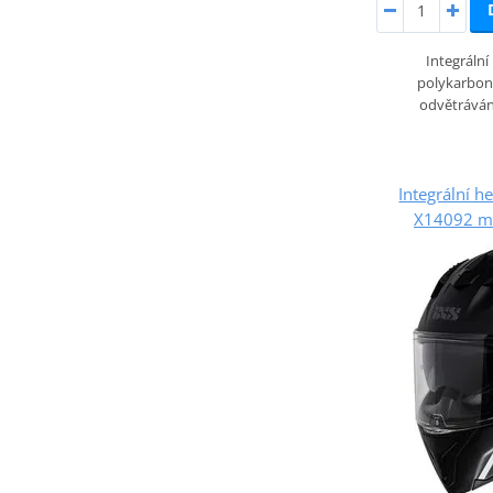
Integrální
polykarbon
odvětrává
Integrální h
X14092 ma