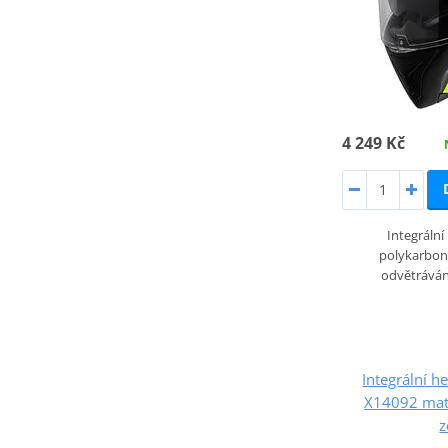
4 249 Kč
Integrální
polykarbon
odvětrává
Integrální h
X14092 mat
z