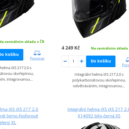
Na centrálním skladu v ČR
4 249 Kč
Na centrálním skladu
Do košíku
Porovnat
Do košíku
Por
 helma iXS 217 2.0 s
átovou skořepinou,
Integrální helma iXS 217 2.0 s
ním, integrovanou…
polykarbonátovou skořepinou,
odvětráváním, integrovanou…
elma iXS iXS 217 2.0
Integrální helma iXS iXS 217 2.
ně černo-fosforově
X14092 bílo-černá XS
elený XL