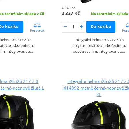
4 249 Kč
2 337 Kč
Na centrálním skladu v ČR
Na centrálním skladu
Do košíku
Do košíku
Porovnat
Por
 helma iXS 217 2.0 s
Integrální helma iXS 217 2.0 s
átovou skořepinou,
polykarbonátovou skořepinou,
ním, integrovanou…
odvětráváním, integrovanou…
elma iXS iXS 217 2.0
Integrální helma iXS iXS 217 2.
černá-neonově žlutá L
X14092 matně černá-neonově žl
XL