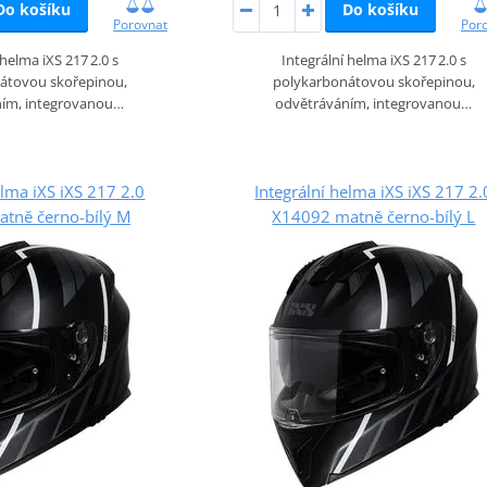
Do košíku
Do košíku
Porovnat
Por
 helma iXS 217 2.0 s
Integrální helma iXS 217 2.0 s
átovou skořepinou,
polykarbonátovou skořepinou,
ním, integrovanou…
odvětráváním, integrovanou…
elma iXS iXS 217 2.0
Integrální helma iXS iXS 217 2.
tně černo-bílý M
X14092 matně černo-bílý L