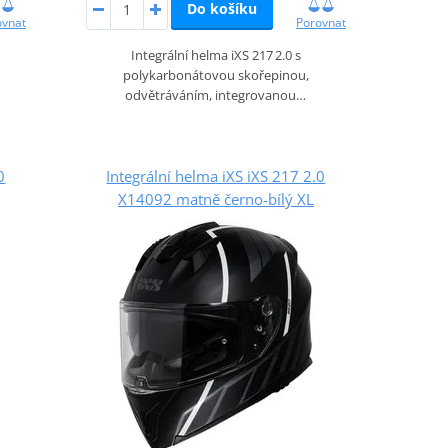
Do košíku
ovnat
Porovnat
Integrální helma iXS 217 2.0 s
polykarbonátovou skořepinou,
odvětráváním, integrovanou…
0
Integrální helma iXS iXS 217 2.0
X14092 matně černo-bílý XL