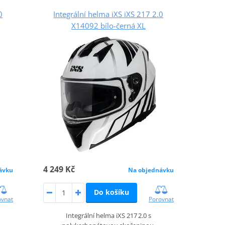
0
Integrální helma iXS iXS 217 2.0
X14092 bílo-černá XL
4 249 Kč
ávku
Na objednávku
Do košíku
ovnat
Porovnat
Integrální helma iXS 217 2.0 s