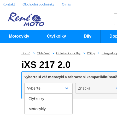
Kontakt
Obchodní podmínky
O nás
Motocykly
Čtyřkolky
Díly
Dop
Domů
Oblečení
Oblečení a přilby
Přilby
Integrální 
iXS 217 2.0
Vyberte si váš motocykl a zobrazte si kompatibilní sou
Vyberte
Značka
Čtyřkolky
Motocykly