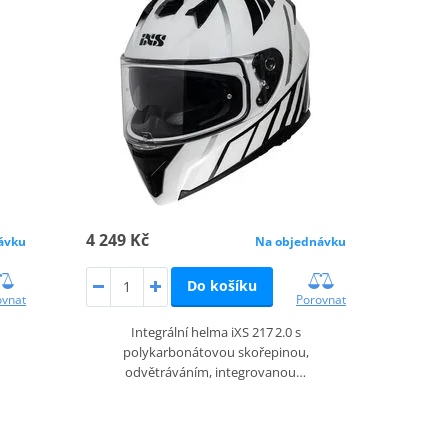
4 249 Kč
ávku
Na objednávku
Do košíku
ovnat
Porovnat
Integrální helma iXS 217 2.0 s
polykarbonátovou skořepinou,
odvětráváním, integrovanou…