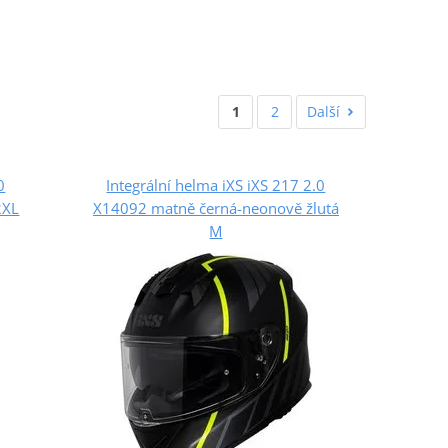
1
2
Další
0
Integrální helma iXS iXS 217 2.0
2XL
X14092 matně černá-neonově žlutá
M