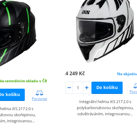
4 249 Kč
Na objedn
Na centrálním skladu v ČR
Do košíku
Por
Do košíku
Porovnat
Integrální helma iXS 217 2.0 s
polykarbonátovou skořepinou,
 helma iXS 217 2.0 s
odvětráváním, integrovanou…
átovou skořepinou,
ním, integrovanou…