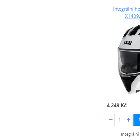
Integrální h
X14092
4 249 Kč
Integrální