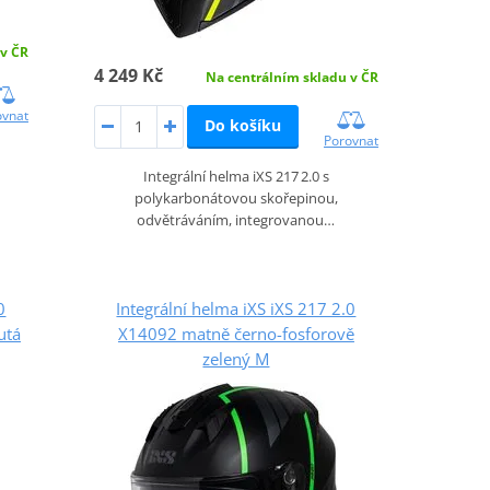
 v ČR
4 249 Kč
Na centrálním skladu v ČR
ovnat
Do košíku
Porovnat
Integrální helma iXS 217 2.0 s
polykarbonátovou skořepinou,
odvětráváním, integrovanou…
0
Integrální helma iXS iXS 217 2.0
utá
X14092 matně černo-fosforově
zelený M