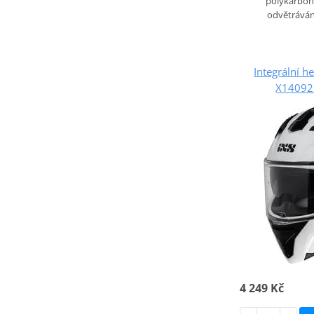
polykarbon
odvětrává
Integrální h
X14092 
4 249 Kč