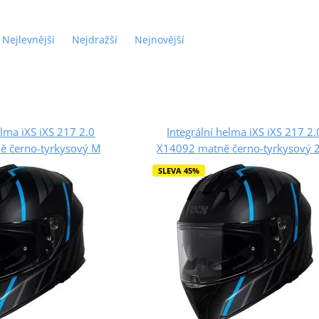
Nejlevnější
Nejdražší
Nejnovější
elma iXS iXS 217 2.0
Integrální helma iXS iXS 217 2.
ě černo-tyrkysový M
X14092 matně černo-tyrkysový 
SLEVA 45%