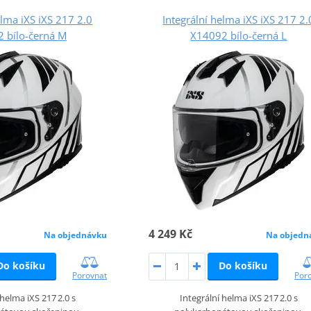
elma iXS iXS 217 2.0
Integrální helma iXS iXS 217 2.
 bílo-černá M
X14092 bílo-černá L
4 249 Kč
Na objednávku
Na objedn
Do košíku
Do košíku
Porovnat
Por
 helma iXS 217 2.0 s
Integrální helma iXS 217 2.0 s