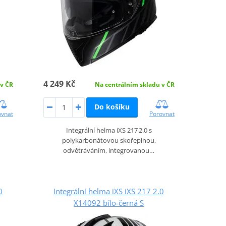
4 249 Kč
 v ČR
Na centrálním skladu v ČR
Do košíku
ovnat
Porovnat
Integrální helma iXS 217 2.0 s
polykarbonátovou skořepinou,
odvětráváním, integrovanou…
0
Integrální helma iXS iXS 217 2.0
X14092 bílo-černá S