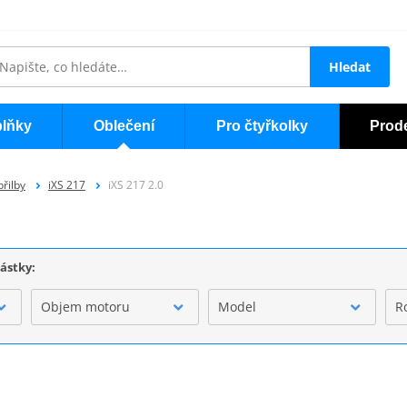
Hledat
lňky
Oblečení
Pro čtyřkolky
Prod
přilby
iXS 217
iXS 217 2.0
částky:
Objem motoru
Model
R