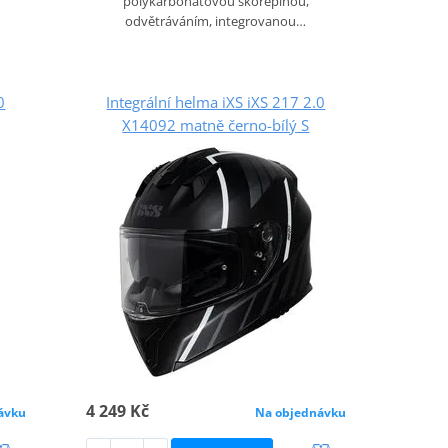
polykarbonátovou skořepinou,
odvětráváním, integrovanou…
0
Integrální helma iXS iXS 217 2.0
X14092 matně černo-bílý S
4 249 Kč
ávku
Na objednávku