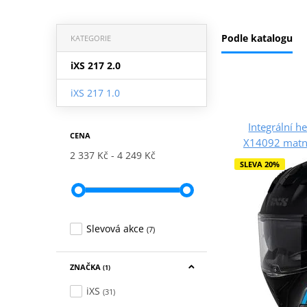
Podle katalogu
KATEGORIE
iXS 217 2.0
iXS 217 1.0
Integrální h
CENA
X14092 matn
2 337 Kč
4 249 Kč
SLEVA 20%
Slevová akce
(7)
ZNAČKA
(1)
iXS
(31)