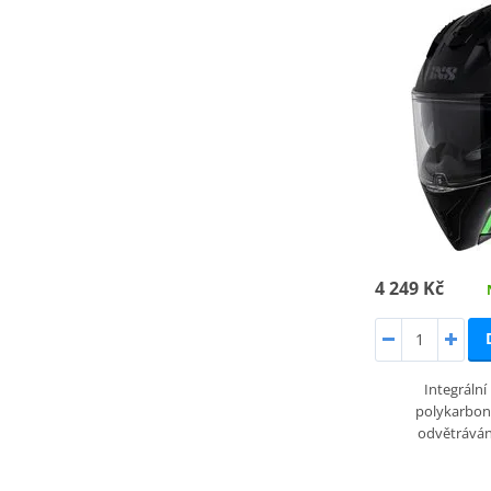
4 249 Kč
Integrální
polykarbon
odvětrává