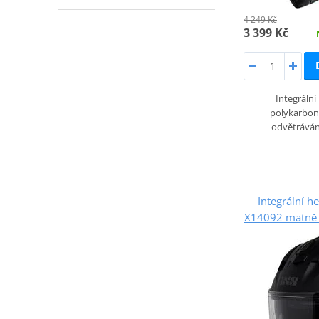
4 249 Kč
3 399 Kč
Integrální
polykarbon
odvětrává
Integrální h
X14092 matně 