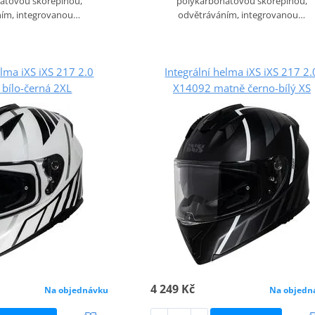
átovou skořepinou,
polykarbonátovou skořepinou,
ním, integrovanou…
odvětráváním, integrovanou…
elma iXS iXS 217 2.0
Integrální helma iXS iXS 217 2.
bílo-černá 2XL
X14092 matně černo-bílý XS
4 249 Kč
Na objednávku
Na objedn