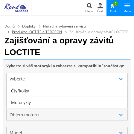
0
Hledat
Účet
Košík
Menu
Hledat
Domů
Doplňky
Nářadí a vybavení servisu
Produkty LOCTITE a TEROSON
Zajišťování a opravy závitů LOCTITE
Zajišťování a opravy závitů
LOCTITE
Vyberte si váš motocykl a zobrazte si kompatibilní součástky:
Vyberte
Čtyřkolky
Značka
Motocykly
Objem motoru
Model