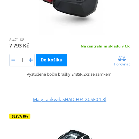
8 471 Kč
7 793 Kč
Na centrálním skladu v ČR
Do košíku
Porovnat
Vyztužené boční brašky E48SR 2ks se zámkem.
Malý tankvak SHAD E04 X0SE04 3l
SLEVA 8%