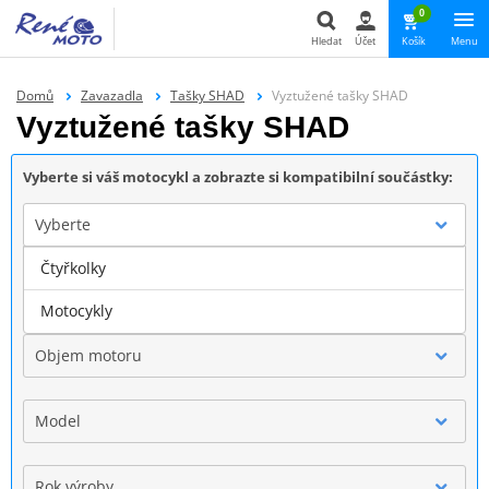
0
Hledat
Účet
Košík
Menu
Hledat
Domů
Zavazadla
Tašky SHAD
Vyztužené tašky SHAD
Vyztužené tašky SHAD
Vyberte si váš motocykl a zobrazte si kompatibilní součástky:
Vyberte
Čtyřkolky
Značka
Motocykly
Objem motoru
Model
Rok výroby