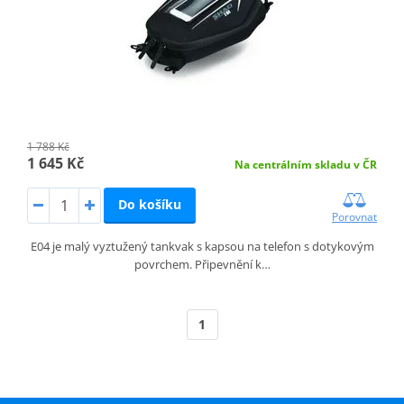
1 788 Kč
1 645 Kč
Na centrálním skladu v ČR
Do košíku
Porovnat
E04 je malý vyztužený tankvak s kapsou na telefon s dotykovým
povrchem. Připevnění k…
1