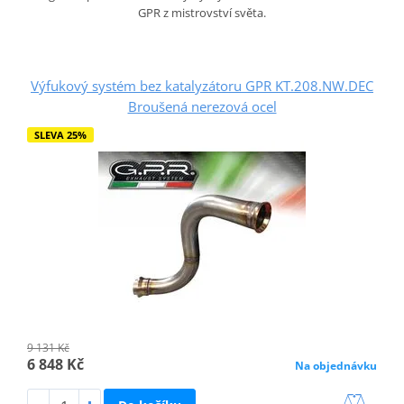
GPR z mistrovství světa.
Výfukový systém bez katalyzátoru GPR KT.208.NW.DEC
Broušená nerezová ocel
SLEVA 25%
9 131 Kč
6 848 Kč
Na objednávku