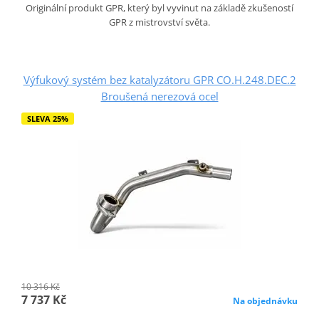
Originální produkt GPR, který byl vyvinut na základě zkušeností
GPR z mistrovství světa.
Výfukový systém bez katalyzátoru GPR CO.H.248.DEC.2
Broušená nerezová ocel
SLEVA 25%
10 316 Kč
7 737 Kč
Na objednávku