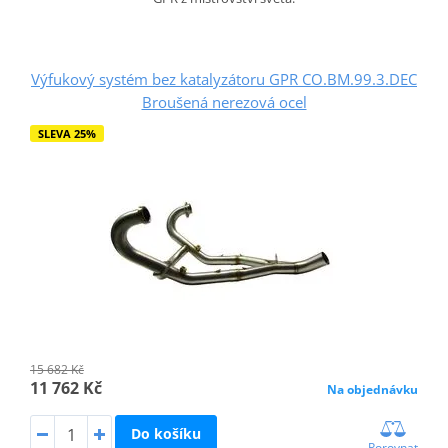
Výfukový systém bez katalyzátoru GPR CO.BM.99.3.DEC
Broušená nerezová ocel
SLEVA 25%
15 682 Kč
11 762 Kč
Na objednávku
Do košíku
Porovnat