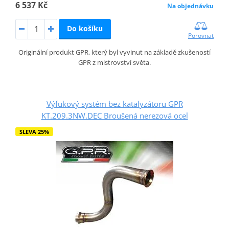
6 537 Kč
Na objednávku
Do košíku
Porovnat
Originální produkt GPR, který byl vyvinut na základě zkušeností
GPR z mistrovství světa.
Výfukový systém bez katalyzátoru GPR
KT.209.3NW.DEC Broušená nerezová ocel
SLEVA 25%