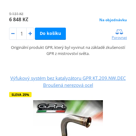
9 131 Kč
6 848 Kč
Na objednávku
Do košíku
Porovnat
Originální produkt GPR, který byl vyvinut na základě zkušeností
GPR z mistrovství světa.
Výfukový systém bez katalyzátoru GPR KT.209.NW.DEC
Broušená nerezová ocel
SLEVA 25%