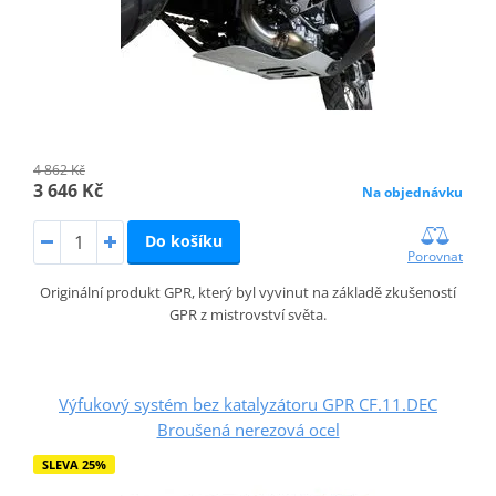
4 862 Kč
3 646 Kč
Na objednávku
Do košíku
Porovnat
Originální produkt GPR, který byl vyvinut na základě zkušeností
GPR z mistrovství světa.
Výfukový systém bez katalyzátoru GPR CF.11.DEC
Broušená nerezová ocel
SLEVA 25%