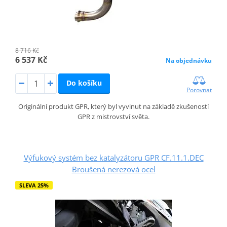
8 716 Kč
6 537 Kč
Na objednávku
Do košíku
Porovnat
Originální produkt GPR, který byl vyvinut na základě zkušeností
GPR z mistrovství světa.
Výfukový systém bez katalyzátoru GPR CF.11.1.DEC
Broušená nerezová ocel
SLEVA 25%