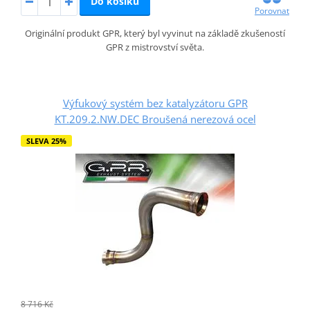
Do košíku
Porovnat
Originální produkt GPR, který byl vyvinut na základě zkušeností
GPR z mistrovství světa.
Výfukový systém bez katalyzátoru GPR
KT.209.2.NW.DEC Broušená nerezová ocel
SLEVA 25%
8 716 Kč