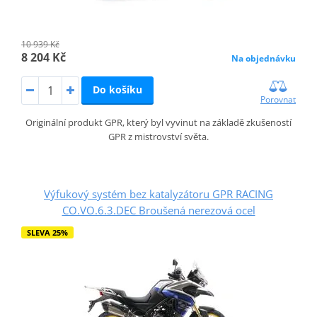
10 939 Kč
8 204 Kč
Na objednávku
Do košíku
Porovnat
Originální produkt GPR, který byl vyvinut na základě zkušeností
GPR z mistrovství světa.
Výfukový systém bez katalyzátoru GPR RACING
CO.VO.6.3.DEC Broušená nerezová ocel
SLEVA 25%