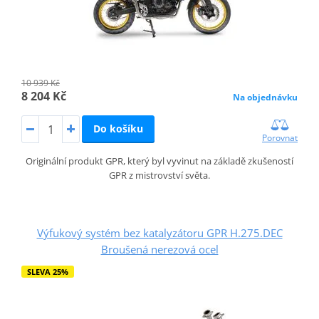
10 939 Kč
8 204 Kč
Na objednávku
Do košíku
Porovnat
Originální produkt GPR, který byl vyvinut na základě zkušeností
GPR z mistrovství světa.
Výfukový systém bez katalyzátoru GPR H.275.DEC
Broušená nerezová ocel
SLEVA 25%