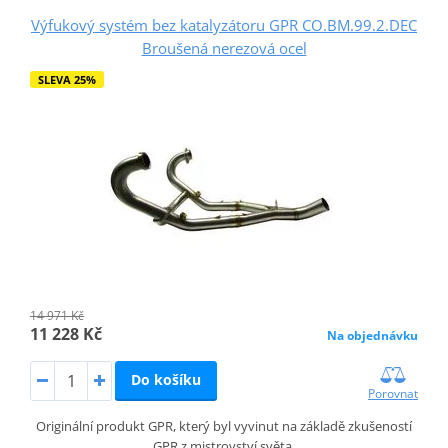
Výfukový systém bez katalyzátoru GPR CO.BM.99.2.DEC
Broušená nerezová ocel
SLEVA 25%
14 971 Kč
11 228 Kč
Na objednávku
Do košíku
Porovnat
Originální produkt GPR, který byl vyvinut na základě zkušeností
GPR z mistrovství světa.