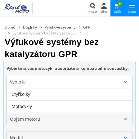
0
Hledat
Účet
Košík
Menu
Hledat
Domů
Doplňky
Výfukové systémy
GPR
Výfukové systémy bez katalyzátoru GPR
Výfukové systémy bez
katalyzátoru GPR
Vyberte si váš motocykl a zobrazte si kompatibilní součástky:
Vyberte
Čtyřkolky
Značka
Motocykly
Objem motoru
Model