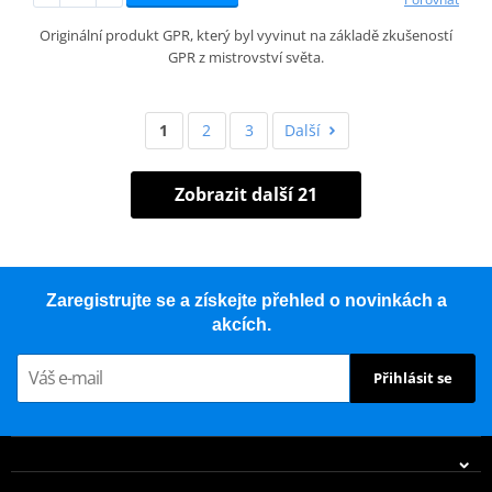
Originální produkt GPR, který byl vyvinut na základě zkušeností
GPR z mistrovství světa.
1
2
3
Další
Zobrazit další 21
Zaregistrujte se a získejte přehled o novinkách a
akcích.
Přihlásit se