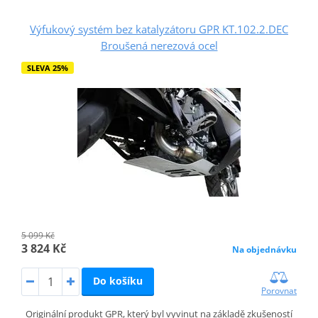
Výfukový systém bez katalyzátoru GPR KT.102.2.DEC
Broušená nerezová ocel
SLEVA 25%
5 099 Kč
3 824 Kč
Na objednávku
Do košíku
Porovnat
Originální produkt GPR, který byl vyvinut na základě zkušeností