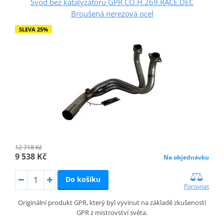
Svod bez katalyzátoru GPR CO.H.269.RACE.DEC
Broušená nerezová ocel
SLEVA 25%
12 718 Kč
9 538 Kč
Na objednávku
Do košíku
Porovnat
Originální produkt GPR, který byl vyvinut na základě zkušeností
GPR z mistrovství světa.