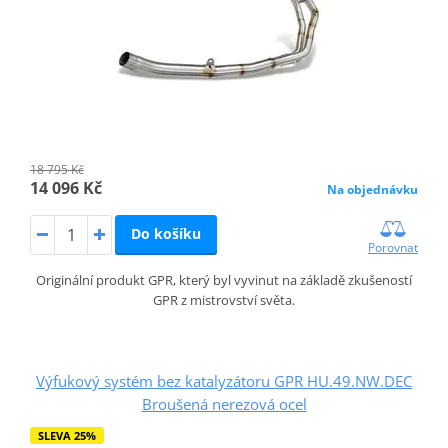
18 795 Kč
14 096 Kč
Na objednávku
Do košíku
Porovnat
Originální produkt GPR, který byl vyvinut na základě zkušeností
GPR z mistrovství světa.
Výfukový systém bez katalyzátoru GPR HU.49.NW.DEC
Broušená nerezová ocel
SLEVA 25%