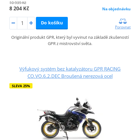
10 939 Kč
8 204 Kč
Na objednávku
Do košíku
Porovnat
Originální produkt GPR, který byl vyvinut na základě zkušeností
GPR z mistrovství světa.
Výfukový systém bez katalyzátoru GPR RACING
CO.VO.6.2.DEC Broušená nerezová ocel
SLEVA 25%