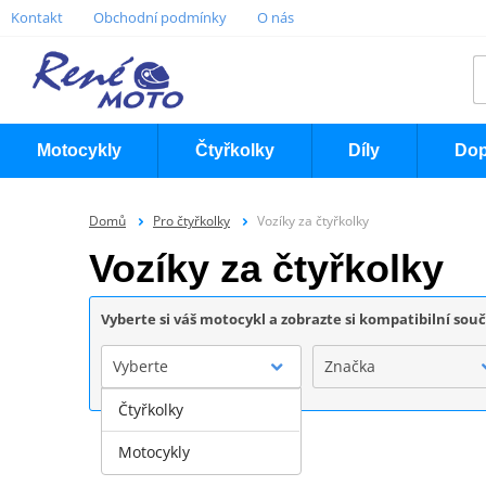
Kontakt
Obchodní podmínky
O nás
Motocykly
Čtyřkolky
Díly
Dop
Domů
Pro čtyřkolky
Vozíky za čtyřkolky
Vozíky za čtyřkolky
Vyberte si váš motocykl a zobrazte si kompatibilní sou
Vyberte
Značka
Čtyřkolky
Motocykly