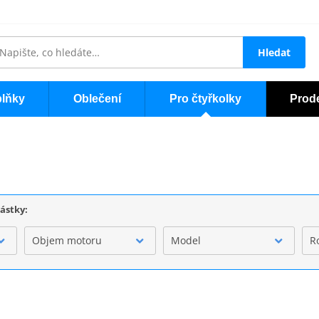
Hledat
lňky
Oblečení
Pro čtyřkolky
Prod
částky:
Objem motoru
Model
R