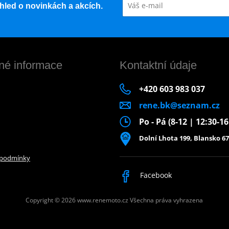
řehled o novinkách a akcích.
né informace
Kontaktní údaje
+420 603 983 037
rene.bk@seznam.cz
Po - Pá (8-12 | 12:30-1
Dolní Lhota 199, Blansko 67
 podmínky
Facebook
Copyright © 2026 www.renemoto.cz
Všechna práva vyhrazena