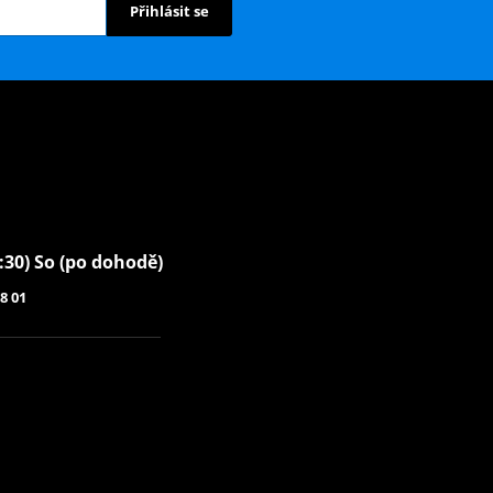
Přihlásit se
6:30) So (po dohodě)
8 01