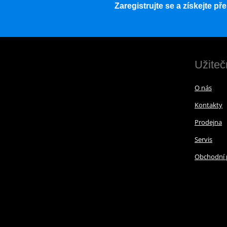
Zaregistrujte se a získejte p
Užiteč
O nás
Kontakty
Prodejna
Servis
Obchodní