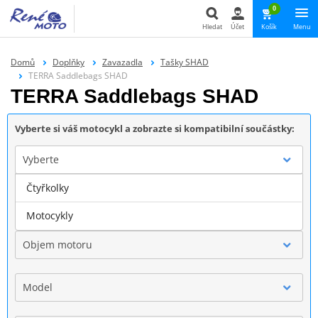
0
Hledat
Účet
Košík
Menu
Hledat
Domů
Doplňky
Zavazadla
Tašky SHAD
TERRA Saddlebags SHAD
TERRA Saddlebags SHAD
Vyberte si váš motocykl a zobrazte si kompatibilní součástky:
Vyberte
Čtyřkolky
Značka
Motocykly
Objem motoru
Model