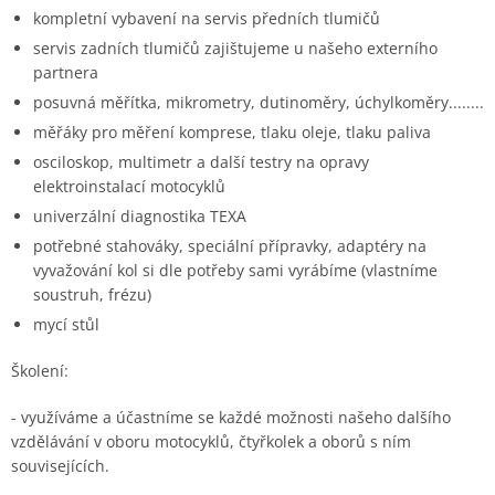
kompletní vybavení na servis předních tlumičů
servis zadních tlumičů zajištujeme u našeho externího
partnera
posuvná měřítka, mikrometry, dutinoměry, úchylkoměry........
měřáky pro měření komprese, tlaku oleje, tlaku paliva
osciloskop, multimetr a další testry na opravy
elektroinstalací motocyklů
univerzální diagnostika TEXA
potřebné stahováky, speciální přípravky, adaptéry na
vyvažování kol si dle potřeby sami vyrábíme (vlastníme
soustruh, frézu)
mycí stůl
Školení:
- využíváme a účastníme se každé možnosti našeho dalšího
vzdělávání v oboru motocyklů, čtyřkolek a oborů s ním
souvisejících.