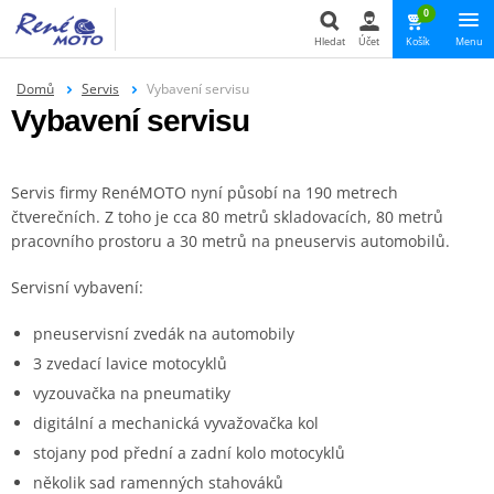
0
Hledat
Účet
Košík
Menu
Domů
Servis
Vybavení servisu
Hledat
Vybavení servisu
Servis firmy RenéMOTO nyní působí na 190 metrech
čtverečních. Z toho je cca 80 metrů skladovacích, 80 metrů
pracovního prostoru a 30 metrů na pneuservis automobilů.
Servisní vybavení:
pneuservisní zvedák na automobily
3 zvedací lavice motocyklů
vyzouvačka na pneumatiky
digitální a mechanická vyvažovačka kol
stojany pod přední a zadní kolo motocyklů
několik sad ramenných stahováků