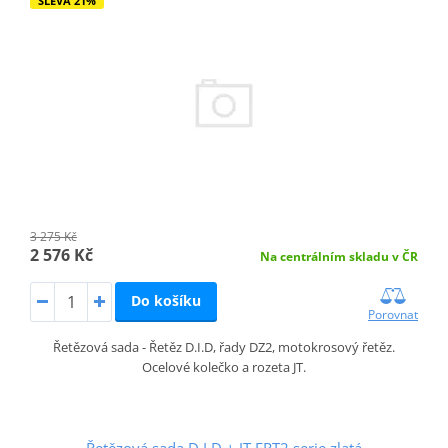
SLEVA 21%
3 275 Kč
2 576 Kč
Na centrálním skladu v ČR
Do košíku
Porovnat
Řetězová sada - Řetěz D.I.D, řady DZ2, motokrosový řetěz.
Ocelové kolečko a rozeta JT.
Řetězová sada D.I.D + JT ERT2 serie zlatá