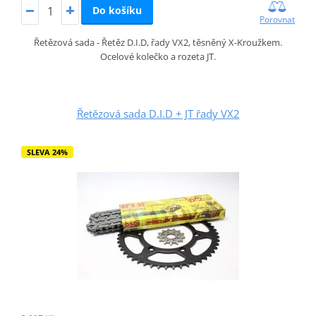
Do košíku
Porovnat
Řetězová sada - Řetěz D.I.D, řady VX2, těsněný X-Kroužkem.
Ocelové kolečko a rozeta JT.
Řetězová sada D.I.D + JT řady VX2
SLEVA 24%