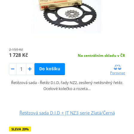
2 159 Kč
1 728 Kč
Na centrálním skladu v ČR
Do košíku
Porovnat
Řetězová sada - Řetěz D.I.D, řady NZ2, zesílený netěsněný řetěz.
Ocelové kolečko a rozeta…
Řetězová sada D.I.D + JT NZ3 serie Zlatá/Černá
SLEVA 20%