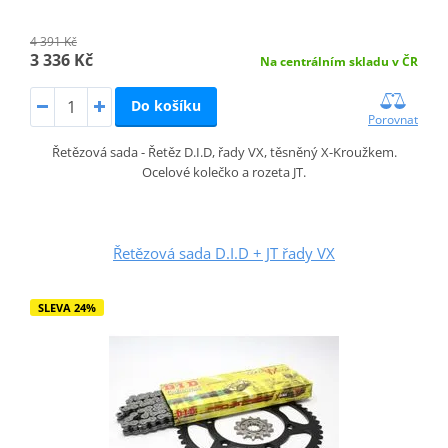
4 391 Kč
3 336 Kč
Na centrálním skladu v ČR
Do košíku
Porovnat
Řetězová sada - Řetěz D.I.D, řady VX, těsněný X-Kroužkem.
Ocelové kolečko a rozeta JT.
Řetězová sada D.I.D + JT řady VX
SLEVA 24%