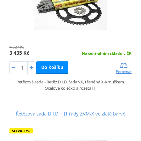
4 527 Kč
3 435 Kč
Na centrálním skladu v ČR
Do košíku
Porovnat
Řetězová sada - Řetěz D.I.D, řady VX, těsněný X-Kroužkem.
Ocelové kolečko a rozeta JT.
Řetězová sada D.I.D + JT řady ZVM-X ve zlaté barvě
SLEVA 27%