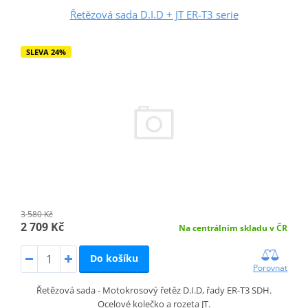
Řetězová sada D.I.D + JT ER-T3 serie
SLEVA 24%
3 580 Kč
2 709 Kč
Na centrálním skladu v ČR
Do košíku
Porovnat
Řetězová sada - Motokrosový řetěz D.I.D, řady ER-T3 SDH.
Ocelové kolečko a rozeta JT.