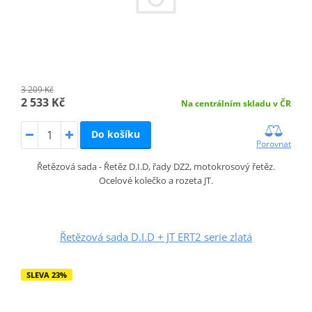
3 209 Kč
2 533 Kč
Na centrálním skladu v ČR
Do košíku
Porovnat
Řetězová sada - Řetěz D.I.D, řady DZ2, motokrosový řetěz.
Ocelové kolečko a rozeta JT.
Řetězová sada D.I.D + JT ERT2 serie zlatá
SLEVA 23%