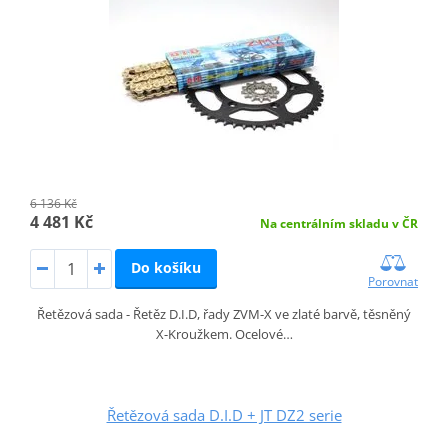
6 136 Kč
4 481 Kč
Na centrálním skladu v ČR
Do košíku
Porovnat
Řetězová sada - Řetěz D.I.D, řady ZVM-X ve zlaté barvě, těsněný
X-Kroužkem. Ocelové…
Řetězová sada D.I.D + JT DZ2 serie