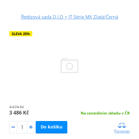
Řetězová sada D.I.D + JT Série MX Zlatá/Černá
SLEVA 25%
4 674 Kč
3 486 Kč
Na centrálním skladu v ČR
Do košíku
Porovnat