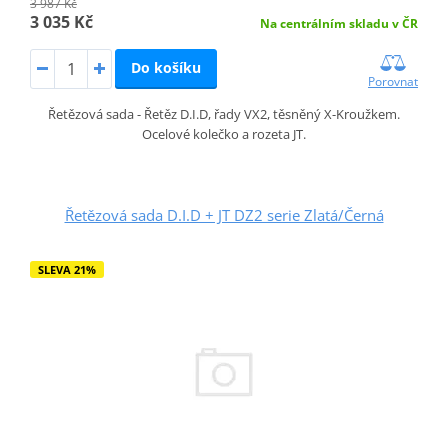
3 987 Kč
3 035 Kč
Na centrálním skladu v ČR
Do košíku
Porovnat
Řetězová sada - Řetěz D.I.D, řady VX2, těsněný X-Kroužkem.
Ocelové kolečko a rozeta JT.
Řetězová sada D.I.D + JT DZ2 serie Zlatá/Černá
SLEVA 21%