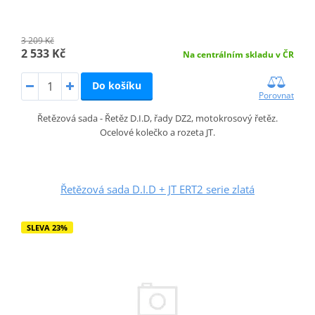
3 209 Kč
2 533 Kč
Na centrálním skladu v ČR
Do košíku
Porovnat
Řetězová sada - Řetěz D.I.D, řady DZ2, motokrosový řetěz.
Ocelové kolečko a rozeta JT.
Řetězová sada D.I.D + JT ERT2 serie zlatá
SLEVA 23%