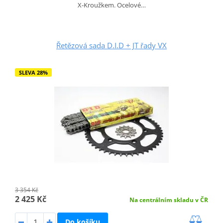
X-Kroužkem. Ocelové…
Řetězová sada D.I.D + JT řady VX
SLEVA 28%
3 354 Kč
2 425 Kč
Na centrálním skladu v ČR
Do košíku