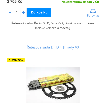
2 705 Kč
Na centrálním skladu v ČR
Do košíku
Porovnat
Řetězová sada - Řetěz D.I.D, řady VX2, těsněný X-Kroužkem.
Ocelové kolečko a rozeta JT.
Řetězová sada D.I.D + JT řady VX
SLEVA 24%