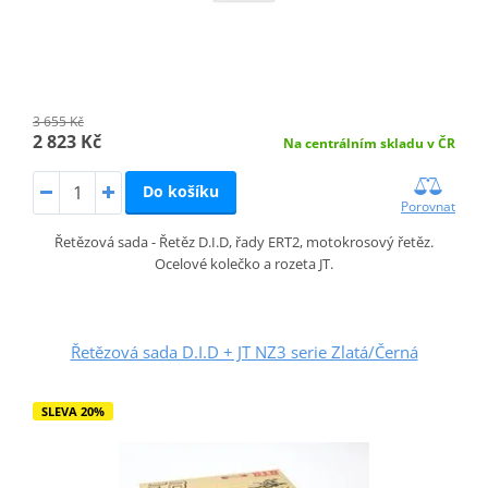
3 655 Kč
2 823 Kč
Na centrálním skladu v ČR
Do košíku
Porovnat
Řetězová sada - Řetěz D.I.D, řady ERT2, motokrosový řetěz.
Ocelové kolečko a rozeta JT.
Řetězová sada D.I.D + JT NZ3 serie Zlatá/Černá
SLEVA 20%