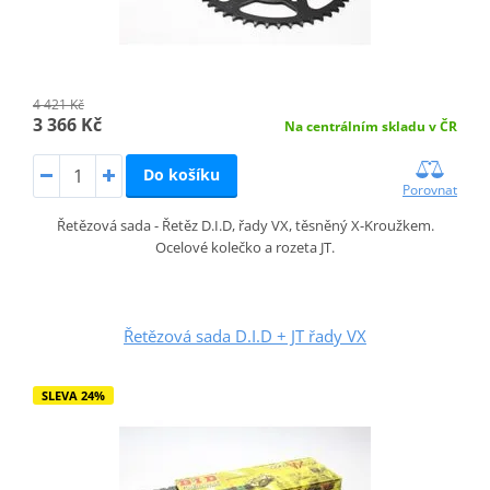
4 421 Kč
3 366 Kč
Na centrálním skladu v ČR
Do košíku
Porovnat
Řetězová sada - Řetěz D.I.D, řady VX, těsněný X-Kroužkem.
Ocelové kolečko a rozeta JT.
Řetězová sada D.I.D + JT řady VX
SLEVA 24%