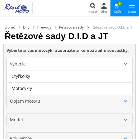
0
Hledat
Účet
Košík
Menu
Hledat
Domů
Díly
Převody
Řetězové sady
Řetězové sady D.I.D a JT
Řetězové sady D.I.D a JT
Vyberte si váš motocykl a zobrazte si kompatibilní součástky:
Vyberte
Čtyřkolky
Značka
Motocykly
Objem motoru
Model
Rok výroby