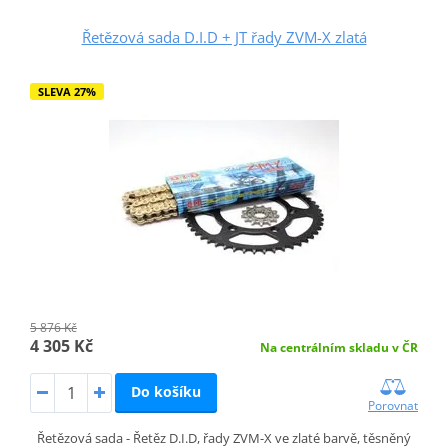
Řetězová sada D.I.D + JT řady ZVM-X zlatá
SLEVA 27%
5 876 Kč
4 305 Kč
Na centrálním skladu v ČR
Do košíku
Porovnat
Řetězová sada - Řetěz D.I.D, řady ZVM-X ve zlaté barvě, těsněný