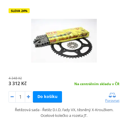
SLEVA 24%
4 348 Kč
3 312 Kč
Na centrálním skladu v ČR
Do košíku
Porovnat
Řetězová sada - Řetěz D.I.D, řady VX, těsněný X-Kroužkem.
Ocelové kolečko a rozeta JT.