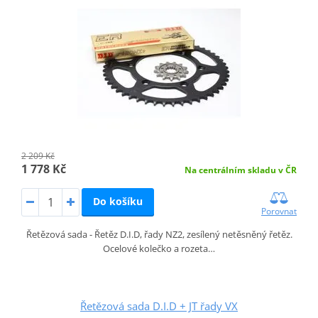
2 209 Kč
1 778 Kč
Na centrálním skladu v ČR
Do košíku
Porovnat
Řetězová sada - Řetěz D.I.D, řady NZ2, zesílený netěsněný řetěz.
Ocelové kolečko a rozeta…
Řetězová sada D.I.D + JT řady VX