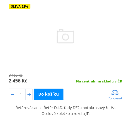
SLEVA 22%
3 165 Kč
2 456 Kč
Na centrálním skladu v ČR
Do košíku
Porovnat
Řetězová sada - Řetěz D.I.D, řady DZ2, motokrosový řetěz.
Ocelové kolečko a rozeta JT.