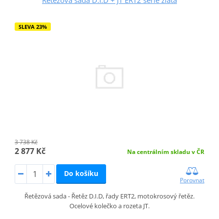
SLEVA 23%
3 738 Kč
2 877 Kč
Na centrálním skladu v ČR
Do košíku
Porovnat
Řetězová sada - Řetěz D.I.D, řady ERT2, motokrosový řetěz.
Ocelové kolečko a rozeta JT.