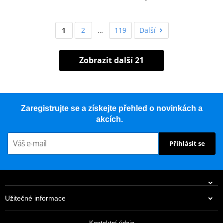
1
2
…
119
Další
Zobrazit další 21
Zaregistrujte se a získejte přehled o novinkách a
akcích.
Přihlásit se
Užitečné informace