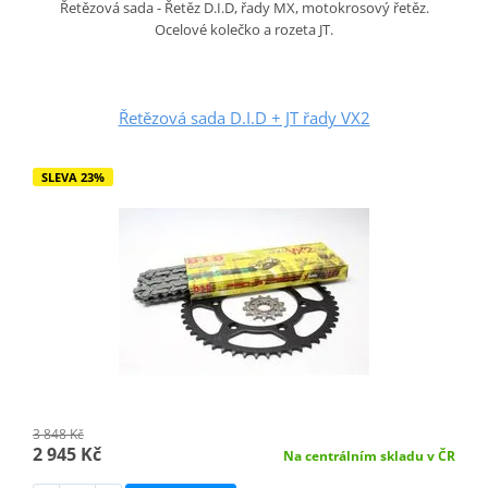
Řetězová sada - Řetěz D.I.D, řady MX, motokrosový řetěz.
Ocelové kolečko a rozeta JT.
Řetězová sada D.I.D + JT řady VX2
SLEVA 23%
3 848 Kč
2 945 Kč
Na centrálním skladu v ČR