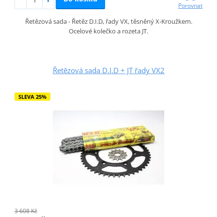
Porovnat
Řetězová sada - Řetěz D.I.D, řady VX, těsněný X-Kroužkem.
Ocelové kolečko a rozeta JT.
Řetězová sada D.I.D + JT řady VX2
SLEVA 25%
3 608 Kč