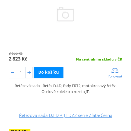
3 655 Kč
2 823 Kč
Na centrálním skladu v ČR
Do košíku
Porovnat
Řetězová sada - Řetěz D.I.D, řady ERT2, motokrosový řetěz.
Ocelové kolečko a rozeta JT.
Řetězová sada D.I.D + JT DZ2 serie Zlatá/Černá