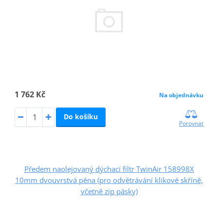
1 762 Kč
Na objednávku
Do košíku
Porovnat
Předem naolejovaný dýchací filtr TwinAir 158998X
10mm dvouvrstvá pěna (pro odvětrávání klikové skříně,
včetně zip pásky)