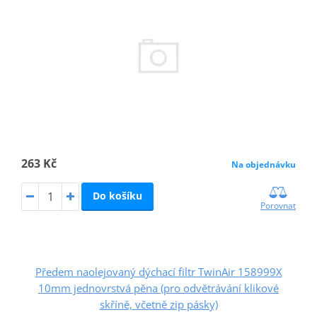
263 Kč
Na objednávku
Do košíku
Porovnat
Předem naolejovaný dýchací filtr TwinAir 158999X
10mm jednovrstvá pěna (pro odvětrávání klikové
skříně, včetně zip pásky)