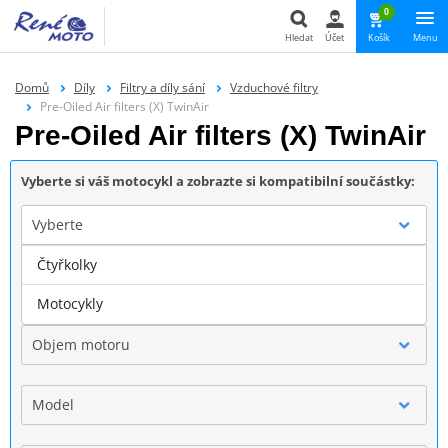
0
Hledat
Účet
Košík
Menu
Hledat
Domů
Díly
Filtry a díly sání
Vzduchové filtry
Pre-Oiled Air filters (X) TwinAir
Pre-Oiled Air filters (X) TwinAir
Vyberte si váš motocykl a zobrazte si kompatibilní součástky:
Vyberte
Čtyřkolky
Značka
Motocykly
Objem motoru
Model