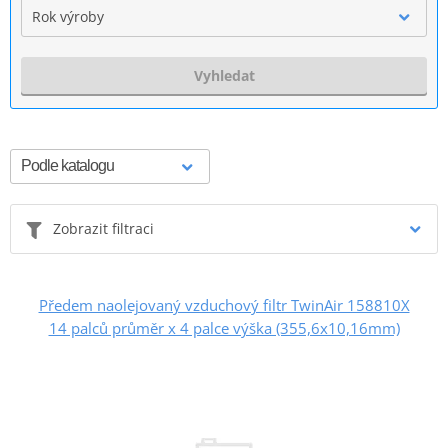
Rok výroby
Vyhledat
Zobrazit filtraci
Předem naolejovaný vzduchový filtr TwinAir 158810X
14 palců průměr x 4 palce výška (355,6x10,16mm)