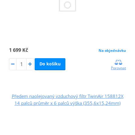
1 699 Kč
Na objednávku
Do košíku
Porovnat
Předem naolejovaný vzduchový filtr TwinAir 158812X
14 palců průměr x 6 palců výška (355,6x15,24mm)