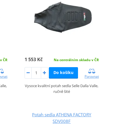
1 553 Kč
Na centrálním skladu v ČR
 v ČR
Do košíku
Porovnat
ovnat
Vysoce kvalitní potah sedla Selle Dalla Valle,
alle,
ručně šité
Potah sedla ATHENA FACTORY
SDV008F