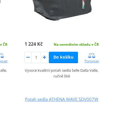
1 224 Kč
 v ČR
Na centrálním skladu v ČR
Do košíku
ovnat
Porovnat
alle,
Vysoce kvalitní potah sedla Selle Dalla Valle,
ručně šité
Potah sedla ATHENA WAVE SDV007W