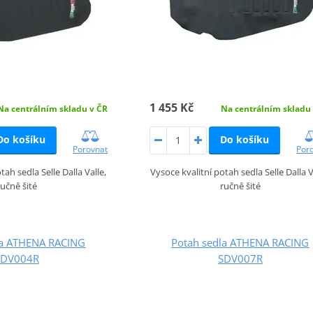
1 455 Kč
Na centrálním skladu
Na centrálním skladu v ČR
Do košíku
Do košíku
Por
Porovnat
Vysoce kvalitní potah sedla Selle Dalla V
tah sedla Selle Dalla Valle,
ručně šité
ručně šité
la ATHENA RACING
Potah sedla ATHENA RACING
SDV004R
SDV007R