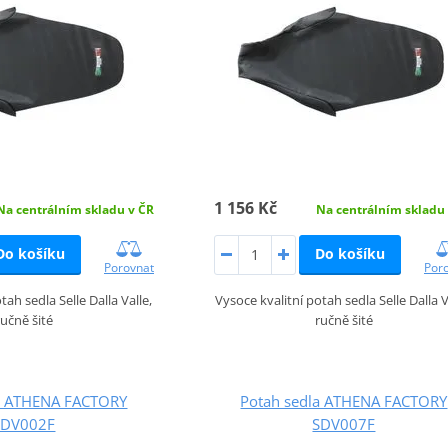
1 156 Kč
Na centrálním skladu v ČR
Na centrálním skladu
Do košíku
Do košíku
Porovnat
Por
tah sedla Selle Dalla Valle,
Vysoce kvalitní potah sedla Selle Dalla V
ručně šité
ručně šité
la ATHENA FACTORY
Potah sedla ATHENA FACTORY
SDV002F
SDV007F