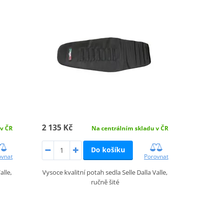
2 135 Kč
 v ČR
Na centrálním skladu v ČR
Do košíku
ovnat
Porovnat
alle,
Vysoce kvalitní potah sedla Selle Dalla Valle,
ručně šité