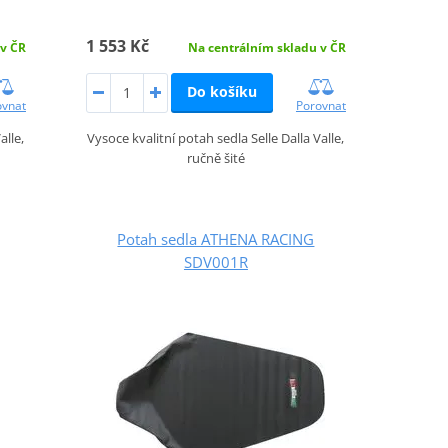
1 553 Kč
 v ČR
Na centrálním skladu v ČR
Do košíku
ovnat
Porovnat
alle,
Vysoce kvalitní potah sedla Selle Dalla Valle,
ručně šité
Potah sedla ATHENA RACING
SDV001R