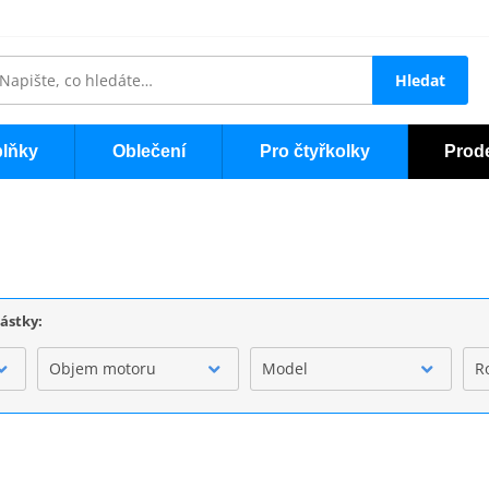
Hledat
lňky
Oblečení
Pro čtyřkolky
Prod
částky:
Objem motoru
Model
R