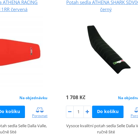
la ATHENA RACING
Potah sedla ATHENA SHARK SDV
1RR červená
černý
1 708 Kč
Na objednávku
Na objedn
Do košíku
Do košíku
Porovnat
Por
tah sedla Selle Dalla Valle,
Vysoce kvalitní potah sedla Selle Dalla V
ručně šité
ručně šité