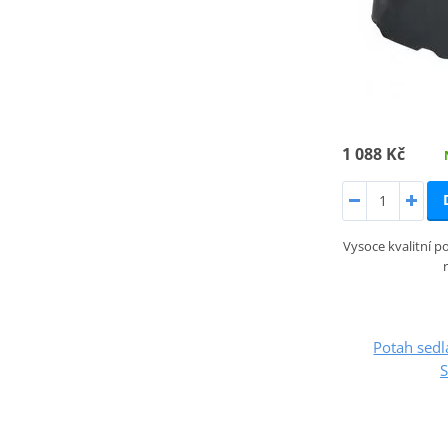
1 088 Kč
Vysoce kvalitní po
Potah sed