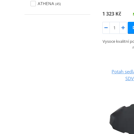
ATHENA
(45)
1 323 Kč
Vysoce kvalitní po
Potah sed
SDV