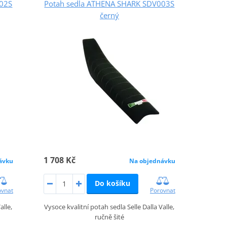
002S
Potah sedla ATHENA SHARK SDV003S
černý
1 708 Kč
ávku
Na objednávku
Do košíku
ovnat
Porovnat
alle,
Vysoce kvalitní potah sedla Selle Dalla Valle,
ručně šité