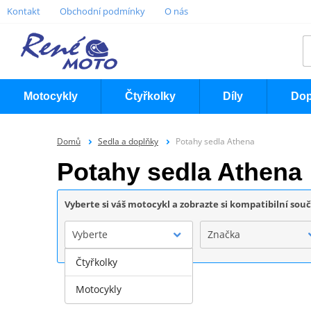
Kontakt
Obchodní podmínky
O nás
Motocykly
Čtyřkolky
Díly
Dop
Domů
Sedla a doplňky
Potahy sedla Athena
Potahy sedla Athena
Vyberte si váš motocykl a zobrazte si kompatibilní sou
Vyberte
Značka
Čtyřkolky
Motocykly