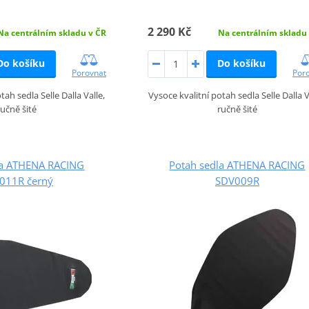
2 290 Kč
Na centrálním skladu v ČR
Na centrálním skladu
Do košíku
Do košíku
Porovnat
Por
tah sedla Selle Dalla Valle,
Vysoce kvalitní potah sedla Selle Dalla V
ručně šité
ručně šité
la ATHENA RACING
Potah sedla ATHENA RACING
011R černý
SDV009R