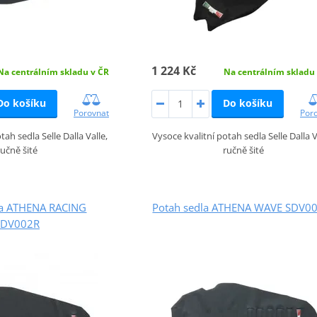
1 224 Kč
Na centrálním skladu v ČR
Na centrálním skladu
Do košíku
Do košíku
Porovnat
Por
tah sedla Selle Dalla Valle,
Vysoce kvalitní potah sedla Selle Dalla V
ručně šité
ručně šité
la ATHENA RACING
Potah sedla ATHENA WAVE SDV0
SDV002R