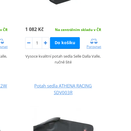
1 082 Kč
 v ČR
Na centrálním skladu v ČR
Do košíku
ovnat
Porovnat
alle,
Vysoce kvalitní potah sedla Selle Dalla Valle,
ručně šité
02W
Potah sedla ATHENA RACING
SDV003R