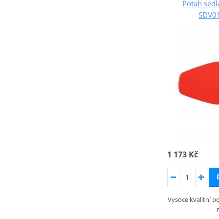
Potah sed
SDV01
1 173 Kč
Vysoce kvalitní po