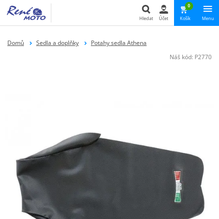
0
Hledat
Účet
Košík
Menu
Hledat
Domů
Sedla a doplňky
Potahy sedla Athena
Náš kód:
P2770