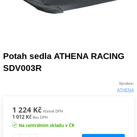
Potah sedla ATHENA RACING
SDV003R
:
Výrobce
ATHENA
1 224 Kč
Včetně DPH
1 012 Kč
Bez DPH
Na centrálním skladu v ČR