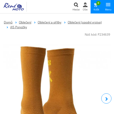
0
Hledat
Účet
Košík
Menu
Hledat
Domů
Oblečení
Oblečení a přilby
Oblečení (spodní vrstva)
iXS Ponožky
Náš kód:
P234639