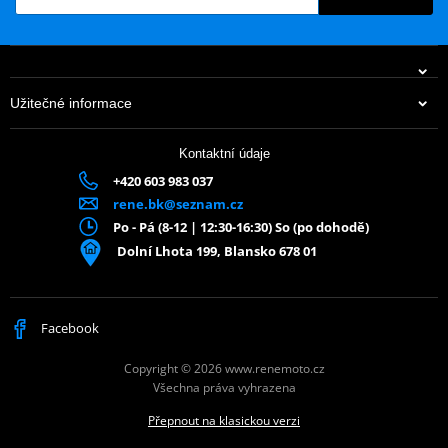
X-Stretch pružnost
Rychleschnoucí
Antibakteriální
Odolné proti zápachu
Užitečné informace
Bezešvá špička
Podpůrný pás klenby
Kontaktní údaje
Barvená příze
+420 603 983 037
Délka nad kotník
rene.bk@seznam.cz
Po - Pá (8-12 | 12:30-16:30) So (po dohodě)
Hlavní materiál:
50 % vlna (merino), 30 % akryl, 20 % polyester
Dolní Lhota 199, Blansko 678 01
Facebook
Copyright © 2026 www.renemoto.cz
Všechna práva vyhrazena
Přepnout na klasickou verzi