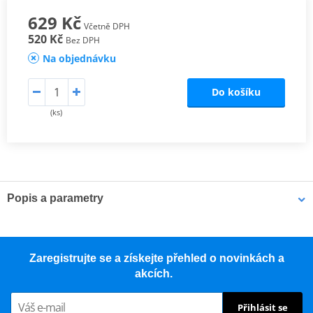
629 Kč
Včetně DPH
520 Kč
Bez DPH
Na objednávku
Do košíku
(ks)
Popis a parametry
CARVE 1.0 PONOŽKY INCKÉ ZLATO
Ponožky připravené na jízdu, z merino vlny
Zaregistrujte se a získejte přehled o novinkách a
akcích.
Prodyšné
Regulace teploty
Přihlásit se