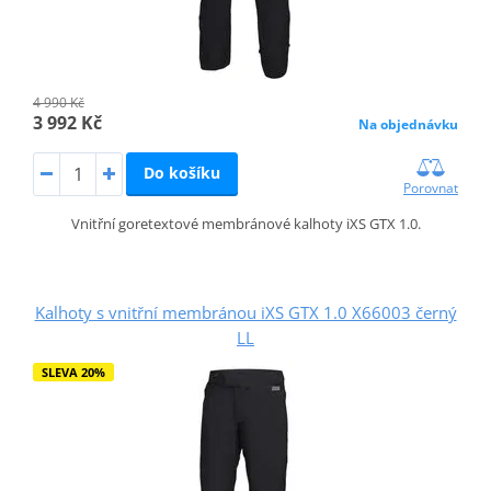
4 990 Kč
3 992 Kč
Na objednávku
Do košíku
Porovnat
Vnitřní goretextové membránové kalhoty iXS GTX 1.0.
Kalhoty s vnitřní membránou iXS GTX 1.0 X66003 černý
LL
SLEVA 20%