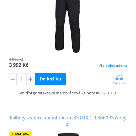
4 990 Kč
3 992 Kč
Na objednávku
Do košíku
Porovnat
Vnitřní goretextové membránové kalhoty iXS GTX 1.0.
Kalhoty s vnitřní membránou iXS GTX 1.0 X66003 černý
XL
SLEVA 20%