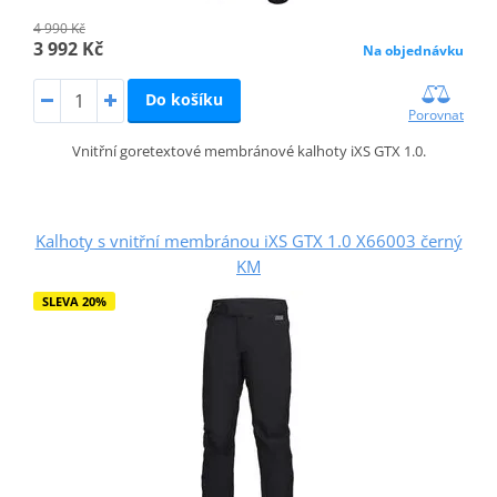
4 990 Kč
3 992 Kč
Na objednávku
Do košíku
Porovnat
Vnitřní goretextové membránové kalhoty iXS GTX 1.0.
Kalhoty s vnitřní membránou iXS GTX 1.0 X66003 černý
KM
SLEVA 20%