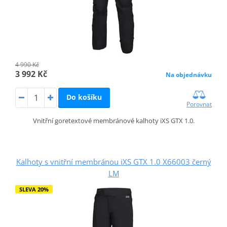
4 990 Kč
3 992 Kč
Na objednávku
Do košíku
Porovnat
Vnitřní goretextové membránové kalhoty iXS GTX 1.0.
Kalhoty s vnitřní membránou iXS GTX 1.0 X66003 černý
LM
SLEVA 20%