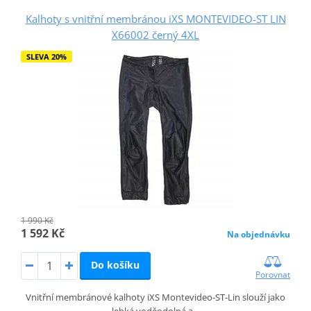
Kalhoty s vnitřní membránou iXS MONTEVIDEO-ST LIN
X66002 černý 4XL
SLEVA 20%
1 990 Kč
1 592 Kč
Na objednávku
Do košíku
Porovnat
Vnitřní membránové kalhoty iXS Montevideo‑ST‑Lin slouží jako
lehká voděodolná a…