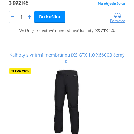
3 992 Kč
Na objednávku
Do košíku
Porovnat
Vnitřní goretextové membránové kalhoty iXS GTX 1.0.
Kalhoty s vnitřní membránou iXS GTX 1.0 X66003 černý
KL
SLEVA 20%