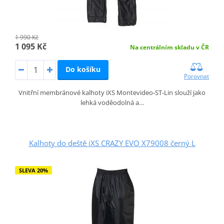
1 990 Kč
1 095 Kč
Na centrálním skladu v ČR
Do košíku
Porovnat
Vnitřní membránové kalhoty iXS Montevideo‑ST‑Lin slouží jako
lehká voděodolná a…
Kalhoty do deště iXS CRAZY EVO X79008 černý L
SLEVA 20%