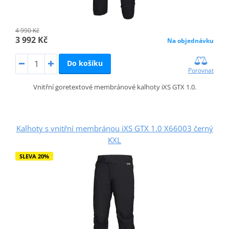
4 990 Kč
3 992 Kč
Na objednávku
Do košíku
Porovnat
Vnitřní goretextové membránové kalhoty iXS GTX 1.0.
Kalhoty s vnitřní membránou iXS GTX 1.0 X66003 černý
KXL
SLEVA 20%