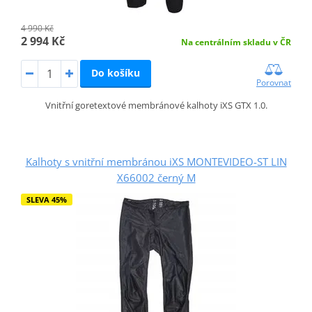
4 990 Kč
2 994 Kč
Na centrálním skladu v ČR
Do košíku
Porovnat
Vnitřní goretextové membránové kalhoty iXS GTX 1.0.
Kalhoty s vnitřní membránou iXS MONTEVIDEO-ST LIN
X66002 černý M
SLEVA 45%