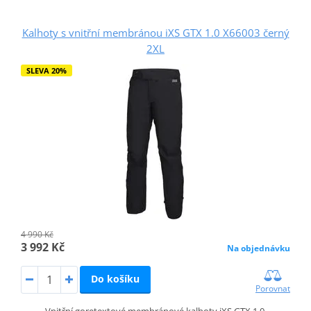
Kalhoty s vnitřní membránou iXS GTX 1.0 X66003 černý
2XL
SLEVA 20%
4 990 Kč
3 992 Kč
Na objednávku
Do košíku
Porovnat