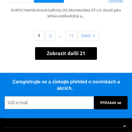
Porovnat
Vnitřní membránové kalhoty iXS Montevideo‑ST‑Lin slouží jako
lehká voděodolná a…
1
2
…
11
Další
Zobrazit další 21
Zaregistrujte se a získejte přehled o novinkách a
akcích.
Přihlásit se