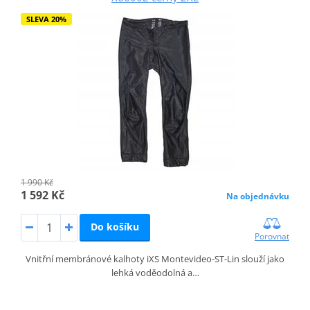
SLEVA 20%
1 990 Kč
1 592 Kč
Na objednávku
Do košíku
Porovnat
Vnitřní membránové kalhoty iXS Montevideo‑ST‑Lin slouží jako
lehká voděodolná a…