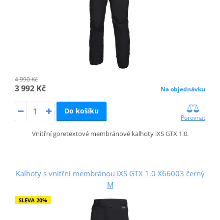
4 990 Kč
3 992 Kč
Na objednávku
Do košíku
Porovnat
Vnitřní goretextové membránové kalhoty iXS GTX 1.0.
Kalhoty s vnitřní membránou iXS GTX 1.0 X66003 černý
M
SLEVA 20%