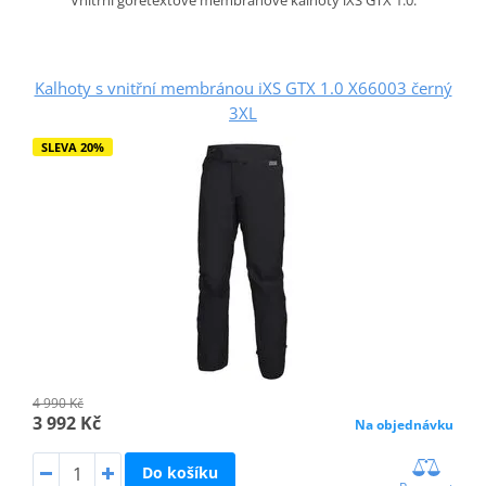
Vnitřní goretextové membránové kalhoty iXS GTX 1.0.
Kalhoty s vnitřní membránou iXS GTX 1.0 X66003 černý
3XL
SLEVA 20%
4 990 Kč
3 992 Kč
Na objednávku
Do košíku