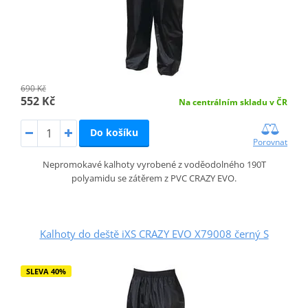
690 Kč
552 Kč
Na centrálním skladu v ČR
Do košíku
Porovnat
Nepromokavé kalhoty vyrobené z voděodolného 190T
polyamidu se zátěrem z PVC CRAZY EVO.
Kalhoty do deště iXS CRAZY EVO X79008 černý S
SLEVA 40%