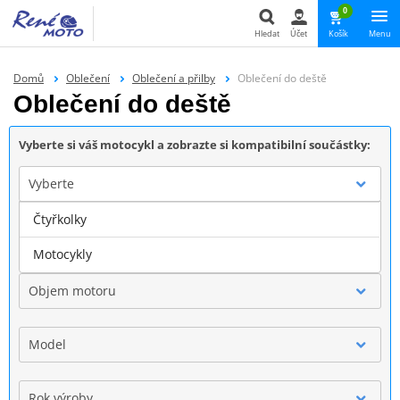
0
Hledat
Účet
Košík
Menu
Hledat
Domů
Oblečení
Oblečení a přilby
Oblečení do deště
Oblečení do deště
Vyberte si váš motocykl a zobrazte si kompatibilní součástky:
Vyberte
Čtyřkolky
Značka
Motocykly
Objem motoru
Model
Rok výroby