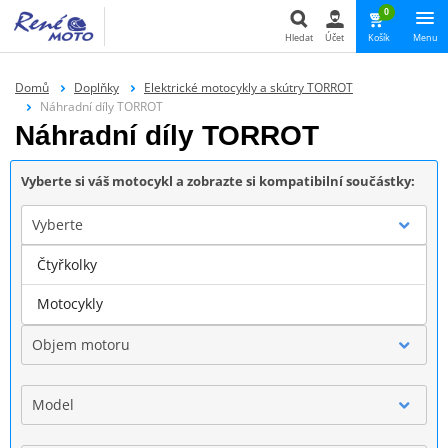
0
Hledat
Účet
Košík
Menu
Hledat
Domů
Doplňky
Elektrické motocykly a skútry TORROT
Náhradní díly TORROT
Náhradní díly TORROT
Vyberte si váš motocykl a zobrazte si kompatibilní součástky:
Vyberte
Čtyřkolky
Značka
Motocykly
Objem motoru
Model