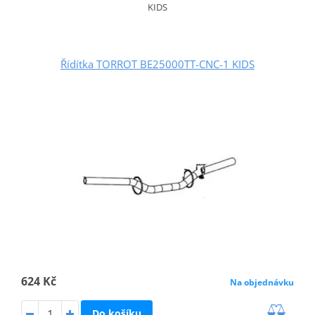
KIDS
Řídítka TORROT BE25000TT-CNC-1 KIDS
624 Kč
Na objednávku
Do košíku