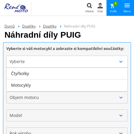
0
Hledat
Účet
Košík
Menu
Hledat
Domů
Doplňky
Doplňky
Náhradní díly PUIG
Náhradní díly PUIG
Vyberte si váš motocykl a zobrazte si kompatibilní součástky:
Vyberte
Čtyřkolky
Značka
Motocykly
Objem motoru
Model
Rok výroby