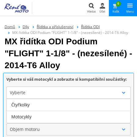
0
Hledat
Účet
Košík
Menu
Hledat
Domů
Díly
Řídítka a příslušenství
Řidítka ODI
MX řidítka ODI Podium "FLIGHT" 1-1/8" - (nezesílené) - 2014-T6 Alloy
MX řidítka ODI Podium
"FLIGHT" 1-1/8" - (nezesílené) -
2014-T6 Alloy
Vyberte si váš motocykl a zobrazte si kompatibilní součástky:
Vyberte
Čtyřkolky
Značka
Motocykly
Objem motoru