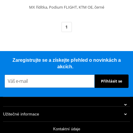
MX řídítka, Podium FLIGHT, KTM OE, černé
1
Zaregistrujte se a získejte přehled o novinkách a
akcích.
Přihlásit se
Užitečné informace
Kontaktní údaje