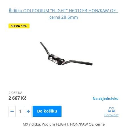
Řídítka ODI PODIUM "FLIGHT" H601CFB HON/KAW OE -
černá 28,6mm
SLEVA 10%
2 963 Kč
2 667 Kč
Na objednávku
Do košíku
Porovnat
MX řídítka, Podium FLIGHT, HON/KAW OE, černé