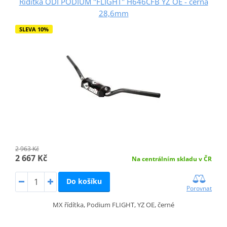
Řídítka ODI PODIUM "FLIGHT" H646CFB YZ OE - černá
28,6mm
SLEVA 10%
2 963 Kč
2 667 Kč
Na centrálním skladu v ČR
Do košíku
Porovnat
MX řídítka, Podium FLIGHT, YZ OE, černé