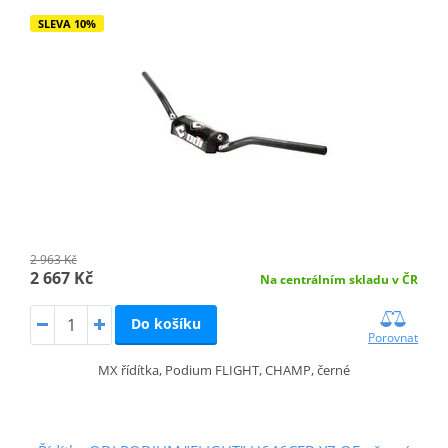
SLEVA 10%
2 963 Kč
2 667 Kč
Na centrálním skladu v ČR
Do košíku
Porovnat
MX řídítka, Podium FLIGHT, CHAMP, černé