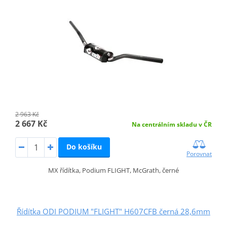
2 963 Kč
2 667 Kč
Na centrálním skladu v ČR
Do košíku
Porovnat
MX řídítka, Podium FLIGHT, McGrath, černé
Řídítka ODI PODIUM "FLIGHT" H607CFB černá 28,6mm