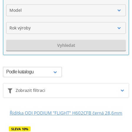
Model
Rok výroby
Vyhledat
Zobrazit filtraci
Řídítka ODI PODIUM "FLIGHT" H602CFB černá 28,6mm
SLEVA 10%