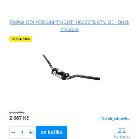
Řídítka ODI PODIUM "FLIGHT" H626CFB KTM OE - Black
28,6mm
SLEVA 10%
2 963 Kč
2 667 Kč
Na objednávku
Do košíku
Porovnat