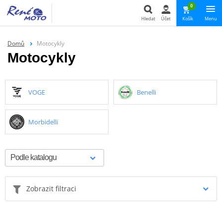
0
Hledat
Účet
Košík
Menu
Hledat
Domů
Motocykly
Motocykly
VOGE
Benelli
Morbidelli
Zobrazit filtraci