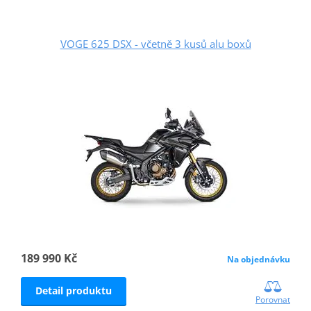
VOGE 625 DSX - včetně 3 kusů alu boxů
189 990 Kč
Na objednávku
Detail produktu
Porovnat