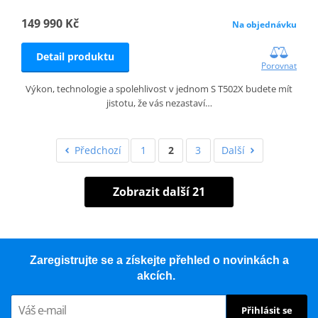
149 990 Kč
Na objednávku
Detail produktu
Porovnat
Výkon, technologie a spolehlivost v jednom S T502X budete mít
jistotu, že vás nezastaví…
Předchozí
1
2
3
Další
Zobrazit další 21
Zaregistrujte se a získejte přehled o novinkách a
akcích.
Přihlásit se