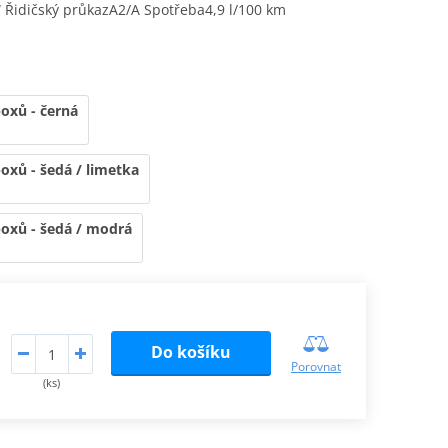
W
Řidičský průkazA2/A
Spotřeba4,9 l/100 km
oxů - černá
oxů - šedá / limetka
boxů - šedá / modrá
Do košíku
Porovnat
(ks)