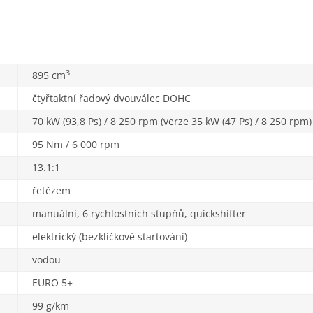
3
895 cm
čtyřtaktní řadový dvouválec DOHC
70 kW (93,8 Ps) / 8 250 rpm (verze 35 kW (47 Ps) / 8 250 rpm)
95 Nm / 6 000 rpm
13.1:1
řetězem
manuální, 6 rychlostních stupňů, quickshifter
elektrický (bezklíčkové startování)
vodou
EURO 5+
99 g/km