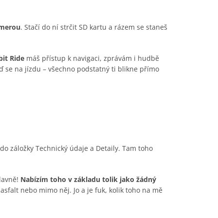
amerou
. Stačí do ní strčit SD kartu a rázem se staneš
bit Ride
máš přístup k navigaci, zprávám i hudbě
 se na jízdu – všechno podstatný ti blikne přímo
do záložky Technický údaje a Detaily. Tam toho
lavně!
Nabízím toho v základu tolik jako žádný
falt nebo mimo něj. Jo a je fuk, kolik toho na mě