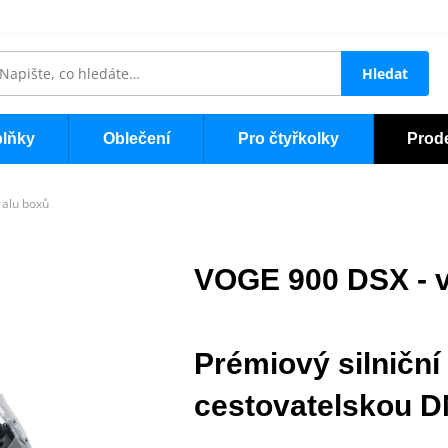
Hledat
lňky
Oblečení
Pro čtyřkolky
Prod
 alu boxů
VOGE 900 DSX - v
Prémiový silniční
cestovatelskou 