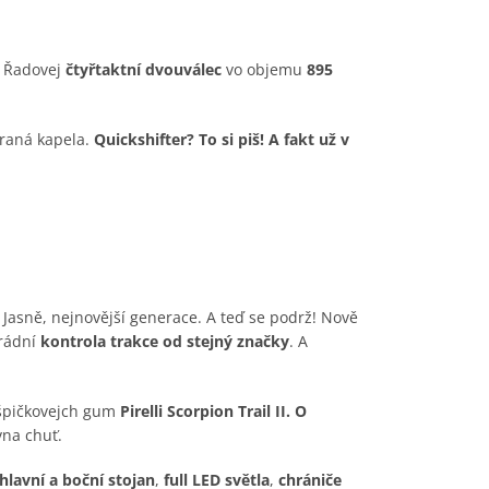
. Řadovej
čtyřtaktní dvouválec
vo objemu
895
hraná kapela.
Quickshifter? To si piš! A fakt už v
?
Jasně, nejnovější generace. A teď se podrž! Nově
arádní
kontrola trakce od stejný značky
. A
 špičkovejch gum
Pirelli Scorpion Trail II.
O
vna chuť.
hlavní a boční stojan
,
full LED světla
,
chrániče