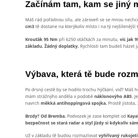
Začínám tam, kam se jiný 
Máš rád pořádnou sílu, ale zároveň se se mnou nechce
cm3
tě dostane na kterýkoliv místo i na tý nejšílenější 
Krouťák 95 Nm
při 6250 otáčkách za minutu,
víc jak 
základu. Žádný doplatky.
Rychlosti tam budeš házet ja
Výbava, která tě bude rozm
Po drsný cestě by se hodilo trochu hýčkání, viď? Máš 
mám strážnýho anděla v podobě
náklonovýho ABS
. J
navrch
měkká antihoppingová spojka.
Prostě jistota,
Brzdy? Od Bremba.
Podvozek je zase komplet od
Kay
bezpečnost se stará radar a styl jízdy si kdykoliv sá
Už v základu tě budou rozmazlovat
vyhřívaný rukojeti