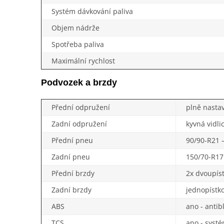
Systém dávkování paliva
Objem nádrže
Spotřeba paliva
Maximální rychlost
Podvozek a brzdy
Přední odpružení
plně nasta
Zadní odpružení
kyvná vidli
Přední pneu
90/90-R21 –
Zadní pneu
150/70-R17 
Přední brzdy
2x dvoupís
Zadní brzdy
jednopístk
ABS
ano - antib
TCS
ano - systé