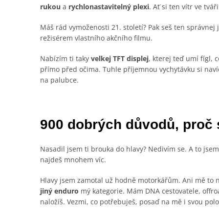
rukou
a
rychlonastavitelný plexi
. Ať si ten vítr ve tv
Máš rád vymoženosti 21. století? Pak seš ten správnej
režisérem vlastního akčního filmu.
Nabízím ti taky
velkej TFT displej
, kterej teď umí fígl, 
přímo před očima. Tuhle příjemnou vychytávku si navíc
na palubce.
900 dobrých důvodů, proč 
Nasadil jsem ti brouka do hlavy? Nedivím se. A to jse
najdeš mnohem víc.
Hlavy jsem zamotal už hodně motorkářům. Ani mě to ne
jiný enduro
mý kategorie. Mám DNA cestovatele, offroa
naložíš. Vezmi, co potřebuješ, posaď na mě i svou polo