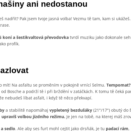
mašiny ani nedostanou
š nadřít? Pak jsem tvoje jasná volba! Vezmu tě tam, kam si ukážeš
trase.
95 koní a šestikvaltová převodovka
tvrdí muziku jako dokonale se
ko profík.
azlovat
ho mít! Na asfaltu se proměním v pokojně vrnící šelmu.
Tempomat
e od Bosche a podrží tě i při brždění v zatáčkách. K tomu tě čeká p
 že nebudeš líbat asfalt, i když tě něco překvapí.
aby
a stabilitě napomáhaj
vypletený bezdušáky
(21"/17") obutý do
m upravíš volbou jízdního režimu.
Je jen na tobě, na kterej máš zro
 a sedlo
. Ale aby ses furt mohl cejtit jako drsňák, je tu
padací rám
,