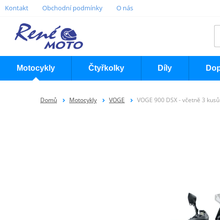
Kontakt
Obchodní podmínky
O nás
Motocykly
Čtyřkolky
Díly
Dop
Domů
Motocykly
VOGE
VOGE 900 DSX - včetně 3 kusů