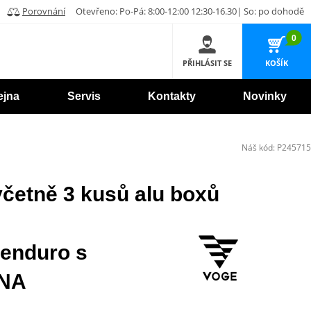
Porovnání
Otevřeno: Po-Pá: 8:00-12:00 12:30-16.30| So: po dohodě
0
PŘIHLÁSIT SE
KOŠÍK
ejna
Servis
Kontakty
Novinky
Náš kód:
P245715
četně 3 kusů alu boxů
 enduro s
DNA