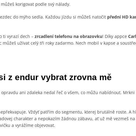
áři můžeš korigovat podle svý nálady.
 jezdec do mýho sedla. Každou jízdu si můžeš natočit
přední HD k
co ti vyrazí dech –
zrcadlení telefonu na obrazovku
! Díky appce
Car
 můžeš užívat celý tři roky zadarmo. Nech mobil v kapse a soustřeď
si z endur vybrat zrovna mě
m opravdu ani zdaleka nedal řeč o všem, co můžu nabídnout. Mrkni 
překvapuje. Vždyť patřím do segmentu, kterej brutálně roste. A h
dovej charakter a nepokazím žádnou zábavu, ať už mě vezmeš na as
vičku a vyrážíme objevovat.