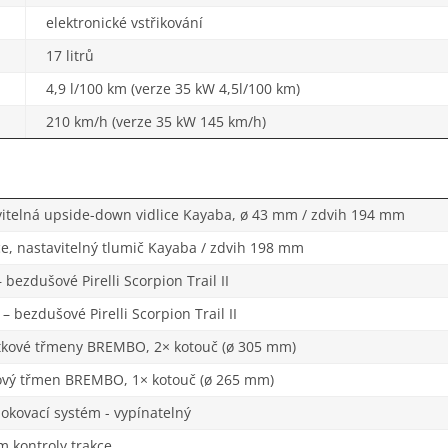
elektronické vstřikování
17 litrů
4,9 l/100 km (verze 35 kW 4,5l/100 km)
210 km/h (verze 35 kW 145 km/h)
vitelná upside-down vidlice Kayaba, ø 43 mm / zdvih 194 mm
ce, nastavitelný tlumič Kayaba / zdvih 198 mm
 bezdušové Pirelli Scorpion Trail II
– bezdušové Pirelli Scorpion Trail II
tkové třmeny BREMBO, 2× kotouč (ø 305 mm)
ový třmen BREMBO, 1× kotouč (ø 265 mm)
lokovací systém - vypínatelný
m kontroly trakce