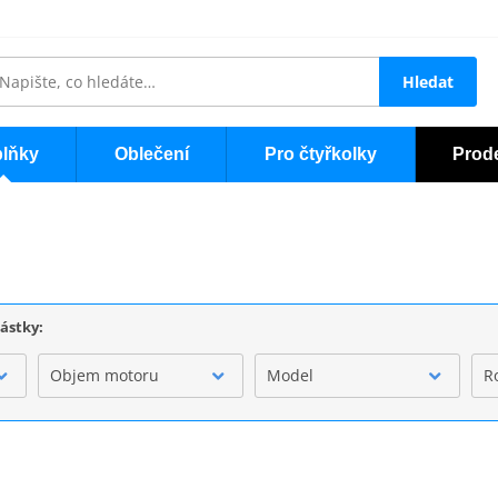
Hledat
lňky
Oblečení
Pro čtyřkolky
Prod
částky:
Objem motoru
Model
R