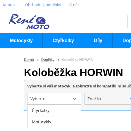
Kontakt
Obchodní podmínky
O nás
Motocykly
Čtyřkolky
Díly
Dop
Domů
Doplňky
Koloběžka HORWIN
Koloběžka HORWIN
Vyberte si váš motocykl a zobrazte si kompatibilní sou
Vyberte
Značka
Čtyřkolky
Motocykly