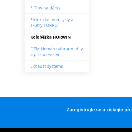
* Tipy na dárky
Elektrické motocykly a
skútry TORROT
Koloběžka HORWIN
OEM Horwin náhradní díly
a příslušenství
Exhaust systems
Zaregistrujte se a získejte p