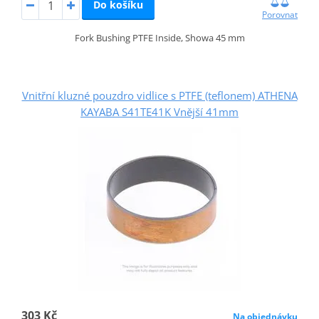
Do košíku
Porovnat
Fork Bushing PTFE Inside, Showa 45 mm
Vnitřní kluzné pouzdro vidlice s PTFE (teflonem) ATHENA
KAYABA S41TE41K Vnější 41mm
303 Kč
Na objednávku