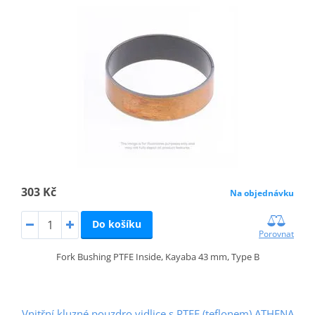
303 Kč
Na objednávku
Do košíku
Porovnat
Fork Bushing PTFE Inside, Kayaba 43 mm, Type B
Vnitřní kluzné pouzdro vidlice s PTFE (teflonem) ATHENA