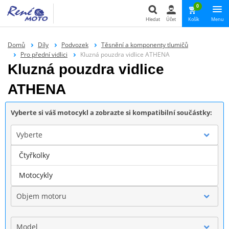
0
Hledat
Účet
Košík
Menu
Hledat
Domů
Díly
Podvozek
Těsnění a komponenty tlumičů
Pro přední vidlici
Kluzná pouzdra vidlice ATHENA
Kluzná pouzdra vidlice
ATHENA
Vyberte si váš motocykl a zobrazte si kompatibilní součástky:
Vyberte
Čtyřkolky
Značka
Motocykly
Objem motoru
Model