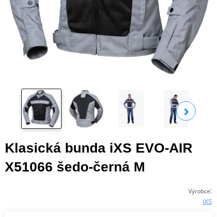
Zobra
Klasická bunda iXS EVO-AIR
X51066 šedo-černá M
:
Výrobce
iXS