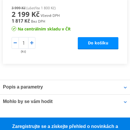
3 999 Kč
(ušetříte 1 800 Kč)
2 199 Kč
Včetně DPH
1 817 Kč
Bez DPH
Na centrálním skladu v ČR
Do košíku
(ks)
Popis a parametry
KLASICKÁ TEXTILNÍ LETNÍ BUNDA iXS EVO-AIR
Mohlo by se vám hodit
Tato klasická motorkářská textilní bunda skvěle padne a hodí se na
jakýkoli motocykl nebo skútr. Díky velkým větracím panelům z
Kevlarové džíny GMS VIPER MAN ZG75905 tmavě modrá 40/34
pevné síťoviny pomáhá udržet příjemné klima i v parných letních
Zaregistrujte se a získejte přehled o novinkách a
dnech, aniž byste museli dělat ústupky z bezpečnosti.