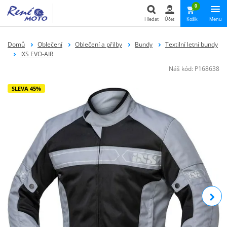
0
Hledat
Účet
Košík
Menu
Hledat
Domů
Oblečení
Oblečení a přilby
Bundy
Textilní letní bundy
iXS EVO-AIR
Náš kód:
P168638
SLEVA 45%