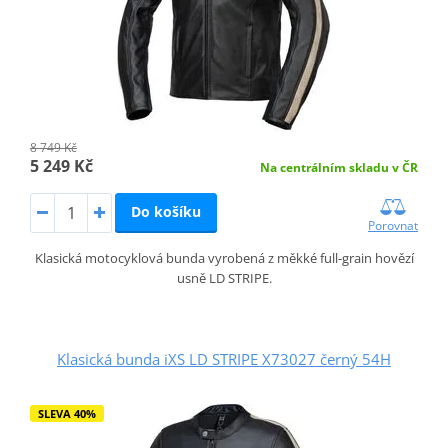
8 749 Kč
5 249 Kč
Na centrálním skladu v ČR
Do košíku
Porovnat
Klasická motocyklová bunda vyrobená z měkké full-grain hovězí
usně LD STRIPE.
Klasická bunda iXS LD STRIPE X73027 černý 54H
SLEVA 40%