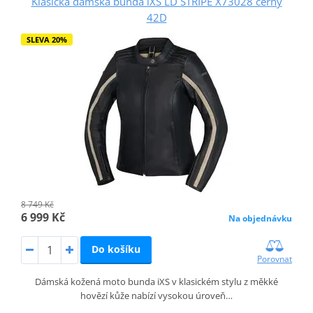
Klasická dámská bunda iXS LD STRIPE X73028 černý
42D
SLEVA 20%
8 749 Kč
6 999 Kč
Na objednávku
Do košíku
Porovnat
Dámská kožená moto bunda iXS v klasickém stylu z měkké
hovězí kůže nabízí vysokou úroveň…