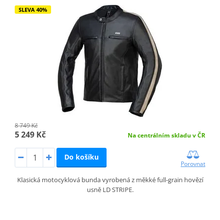
SLEVA 40%
8 749 Kč
5 249 Kč
Na centrálním skladu v ČR
Do košíku
Porovnat
Klasická motocyklová bunda vyrobená z měkké full-grain hovězí
usně LD STRIPE.