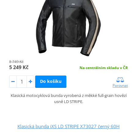
8 749 Kč
5 249 Kč
Na centrálním skladu v ČR
Do košíku
Porovnat
Klasická motocyklová bunda vyrobená z měkké full-grain hovězí
usně LD STRIPE.
Klasická bunda iXS LD STRIPE X73027 černý 60H