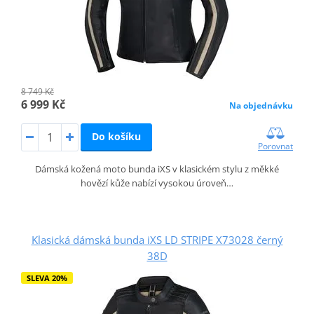
8 749 Kč
6 999 Kč
Na objednávku
Do košíku
Porovnat
Dámská kožená moto bunda iXS v klasickém stylu z měkké
hovězí kůže nabízí vysokou úroveň…
Klasická dámská bunda iXS LD STRIPE X73028 černý
38D
SLEVA 20%