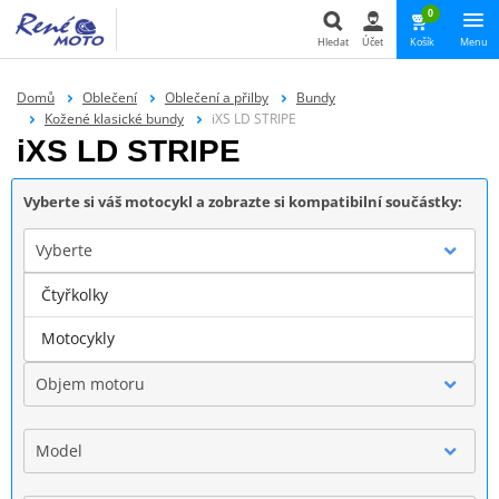
0
Hledat
Účet
Košík
Menu
Hledat
Domů
Oblečení
Oblečení a přilby
Bundy
Kožené klasické bundy
iXS LD STRIPE
iXS LD STRIPE
Vyberte si váš motocykl a zobrazte si kompatibilní součástky:
Vyberte
Čtyřkolky
Značka
Motocykly
Objem motoru
Model