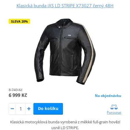
Klasická bunda iXS LD STRIPE X73027 černý 48H
SLEVA 20%
8 749 Kč
6 999 Kč
Na objednávku
Do košíku
Porovnat
Klasická motocyklová bunda vyrobená z měkké full-grain hovězí
usně LD STRIPE.