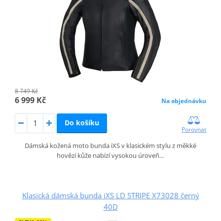
8 749 Kč
6 999 Kč
Na objednávku
Do košíku
Porovnat
Dámská kožená moto bunda iXS v klasickém stylu z měkké
hovězí kůže nabízí vysokou úroveň…
Klasická dámská bunda iXS LD STRIPE X73028 černý
40D