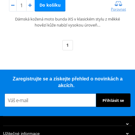
Do košíku
Porovnat
Dámská kožená moto bunda iXS v klasickém stylu z měkké
hovězí kůže nabízí vysokou úroveň…
1
Zaregistrujte se a získejte přehled o novinkách a
akcích.
Přihlásit se
Užitečné informace