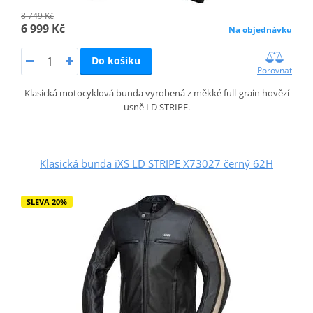
8 749 Kč
6 999 Kč
Na objednávku
Do košíku
Porovnat
Klasická motocyklová bunda vyrobená z měkké full-grain hovězí
usně LD STRIPE.
Klasická bunda iXS LD STRIPE X73027 černý 62H
SLEVA 20%