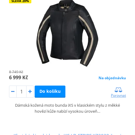
SLEVA 20%
8 749 Kč
6 999 Kč
Na objednávku
Do košíku
Porovnat
Dámská kožená moto bunda iXS v klasickém stylu z měkké
hovězí kůže nabízí vysokou úroveň…