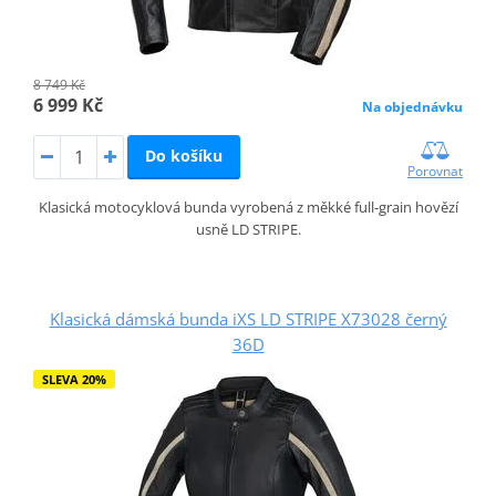
8 749 Kč
6 999 Kč
Na objednávku
Do košíku
Porovnat
Klasická motocyklová bunda vyrobená z měkké full-grain hovězí
usně LD STRIPE.
Klasická dámská bunda iXS LD STRIPE X73028 černý
36D
SLEVA 20%