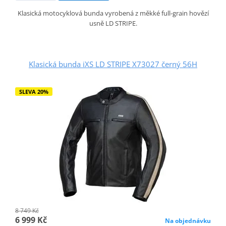
Klasická motocyklová bunda vyrobená z měkké full-grain hovězí
usně LD STRIPE.
Klasická bunda iXS LD STRIPE X73027 černý 56H
SLEVA 20%
8 749 Kč
6 999 Kč
Na objednávku