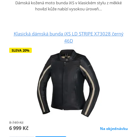
Dámská kožená moto bunda iXS v klasickém stylu z měkké
hovězí kůže nabízí vysokou úroveň…
Klasická dámská bunda iXS LD STRIPE X73028 černý
46D
SLEVA 20%
8 749 Kč
6 999 Kč
Na objednávku