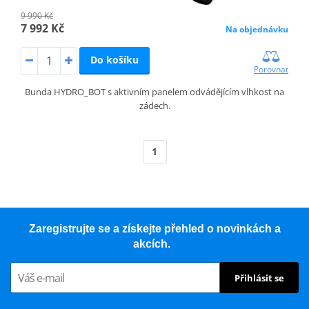
9 990 Kč
7 992 Kč
Na objednávku
Do košíku
Porovnat
Bunda HYDRO_BOT s aktivním panelem odvádějícím vlhkost na
zádech.
1
Zaregistrujte se a získejte přehled o novinkách a
akcích.
Přihlásit se