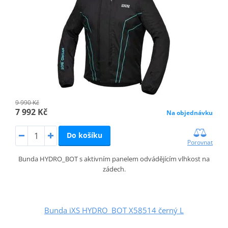
9 990 Kč
7 992 Kč
Na objednávku
Do košíku
Porovnat
Bunda HYDRO_BOT s aktivním panelem odvádějícím vlhkost na
zádech.
Bunda iXS HYDRO_BOT X58514 černý L