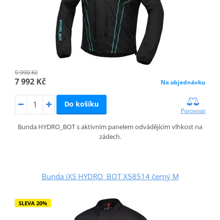
9 990 Kč
7 992 Kč
Na objednávku
Do košíku
Porovnat
Bunda HYDRO_BOT s aktivním panelem odvádějícím vlhkost na
zádech.
Bunda iXS HYDRO_BOT X58514 černý M
SLEVA 20%