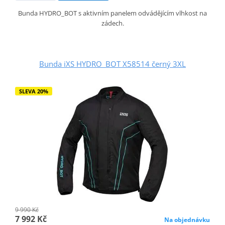
Bunda HYDRO_BOT s aktivním panelem odvádějícím vlhkost na
zádech.
Bunda iXS HYDRO_BOT X58514 černý 3XL
SLEVA 20%
9 990 Kč
7 992 Kč
Na objednávku