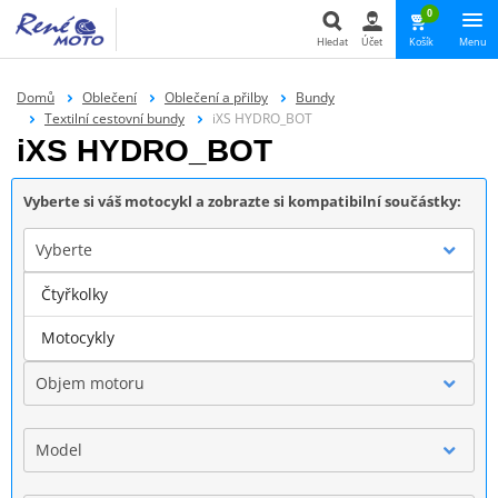
0
Hledat
Účet
Košík
Menu
Hledat
Domů
Oblečení
Oblečení a přilby
Bundy
Textilní cestovní bundy
iXS HYDRO_BOT
iXS HYDRO_BOT
Vyberte si váš motocykl a zobrazte si kompatibilní součástky:
Vyberte
Čtyřkolky
Značka
Motocykly
Objem motoru
Model