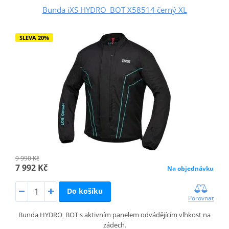
Bunda iXS HYDRO_BOT X58514 černý XL
SLEVA 20%
9 990 Kč
7 992 Kč
Na objednávku
Do košíku
Porovnat
Bunda HYDRO_BOT s aktivním panelem odvádějícím vlhkost na
zádech.