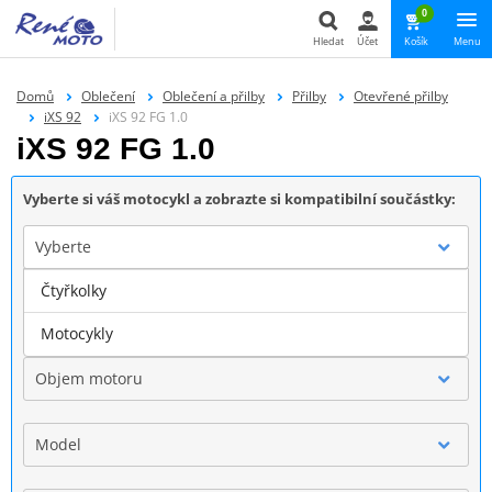
0
Hledat
Účet
Košík
Menu
Hledat
Domů
Oblečení
Oblečení a přilby
Přilby
Otevřené přilby
iXS 92
iXS 92 FG 1.0
iXS 92 FG 1.0
Vyberte si váš motocykl a zobrazte si kompatibilní součástky:
Vyberte
Čtyřkolky
Značka
Motocykly
Objem motoru
Model