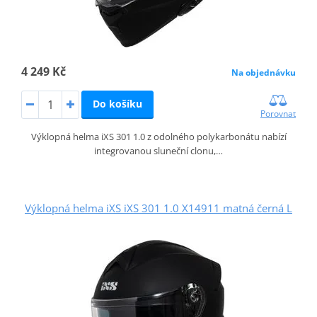
4 249 Kč
Na objednávku
Do košíku
Porovnat
Výklopná helma iXS 301 1.0 z odolného polykarbonátu nabízí
integrovanou sluneční clonu,…
Výklopná helma iXS iXS 301 1.0 X14911 matná černá L