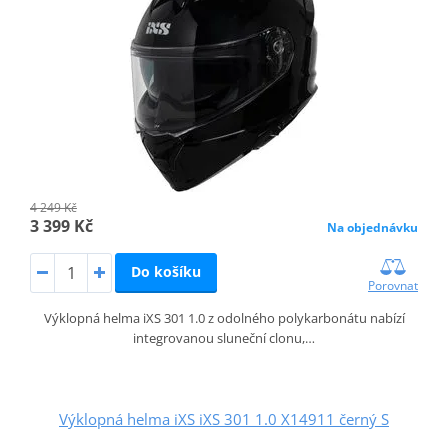
4 249 Kč
3 399 Kč
Na objednávku
Do košíku
Porovnat
Výklopná helma iXS 301 1.0 z odolného polykarbonátu nabízí
integrovanou sluneční clonu,…
Výklopná helma iXS iXS 301 1.0 X14911 černý S