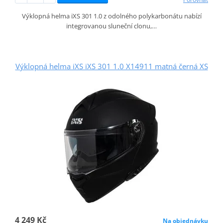
Výklopná helma iXS 301 1.0 z odolného polykarbonátu nabízí
integrovanou sluneční clonu,…
Výklopná helma iXS iXS 301 1.0 X14911 matná černá XS
4 249 Kč
Na objednávku