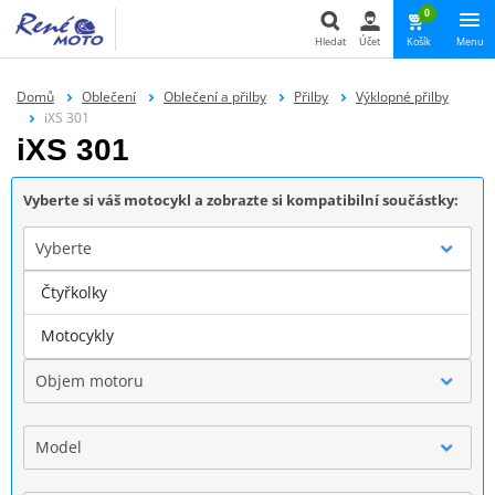
0
Hledat
Účet
Košík
Menu
Hledat
Domů
Oblečení
Oblečení a přilby
Přilby
Výklopné přilby
iXS 301
iXS 301
Vyberte si váš motocykl a zobrazte si kompatibilní součástky:
Vyberte
Čtyřkolky
Značka
Motocykly
Objem motoru
Model