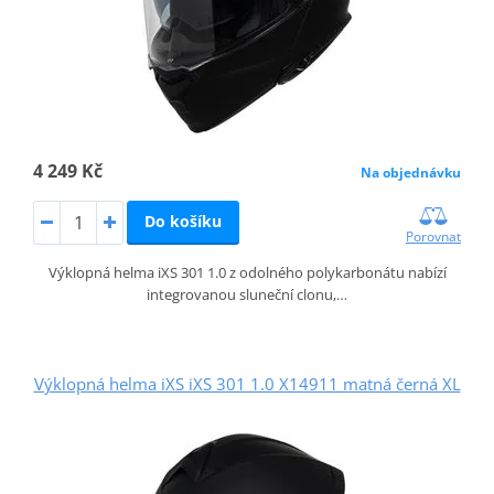
4 249 Kč
Na objednávku
Do košíku
Porovnat
Výklopná helma iXS 301 1.0 z odolného polykarbonátu nabízí
integrovanou sluneční clonu,…
Výklopná helma iXS iXS 301 1.0 X14911 matná černá XL