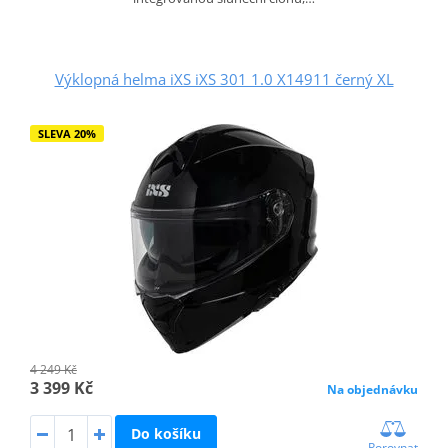
Výklopná helma iXS iXS 301 1.0 X14911 černý XL
SLEVA 20%
4 249 Kč
3 399 Kč
Na objednávku
Do košíku
Porovnat