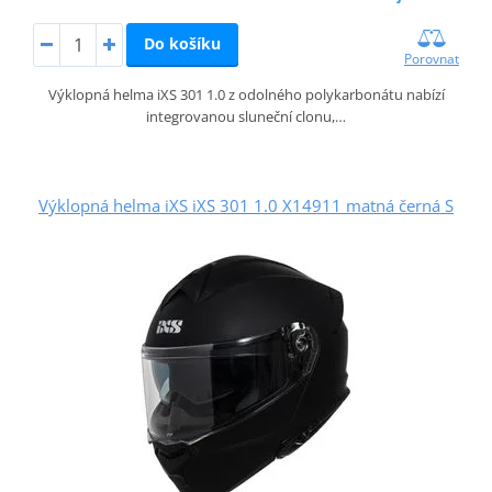
Do košíku
Porovnat
Výklopná helma iXS 301 1.0 z odolného polykarbonátu nabízí
integrovanou sluneční clonu,…
Výklopná helma iXS iXS 301 1.0 X14911 matná černá S