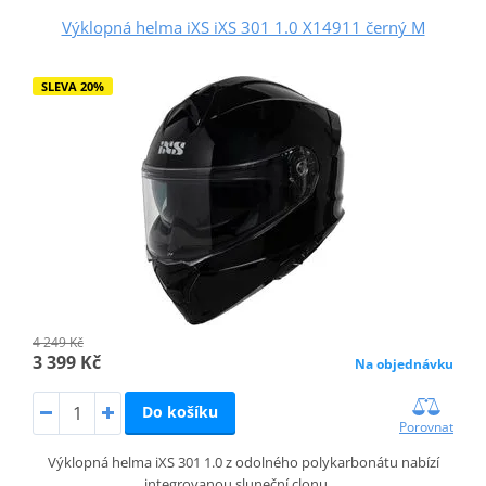
Výklopná helma iXS iXS 301 1.0 X14911 černý M
SLEVA 20%
4 249 Kč
3 399 Kč
Na objednávku
Do košíku
Porovnat
Výklopná helma iXS 301 1.0 z odolného polykarbonátu nabízí
integrovanou sluneční clonu,…