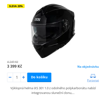
SLEVA 20%
4 249 Kč
3 399 Kč
Na objednávku
Do košíku
Porovnat
Výklopná helma iXS 301 1.0 z odolného polykarbonátu nabízí
integrovanou sluneční clonu,…