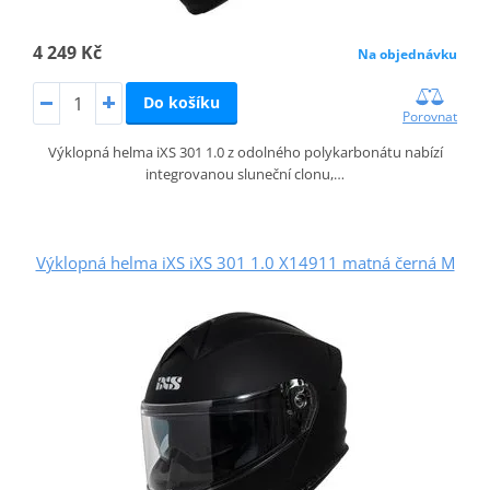
4 249 Kč
Na objednávku
Do košíku
Porovnat
Výklopná helma iXS 301 1.0 z odolného polykarbonátu nabízí
integrovanou sluneční clonu,…
Výklopná helma iXS iXS 301 1.0 X14911 matná černá M