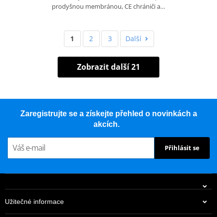
prodyšnou membránou, CE chrániči a…
1
2
3
Další
Zobrazit další 21
Zaregistrujte se a získejte přehled o novinkách a
akcích.
Přihlásit se
Užitečné informace