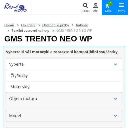
0
Hledat
Účet
Košík
Menu
Hledat
Domů
Oblečení
Oblečení a přilby
Kalhoty
Textilní cestovní kalhoty
GMS TRENTO NEO WP
GMS TRENTO NEO WP
Vyberte si váš motocykl a zobrazte si kompatibilní součástky:
Vyberte
Čtyřkolky
Značka
Motocykly
Objem motoru
Model