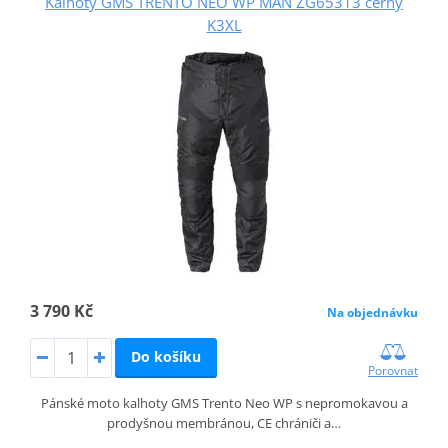
Kalhoty GMS TRENTO NEO WP MAN ZG65313 černý
K3XL
3 790 Kč
Na objednávku
Do košíku
Porovnat
Pánské moto kalhoty GMS Trento Neo WP s nepromokavou a
prodyšnou membránou, CE chrániči a…