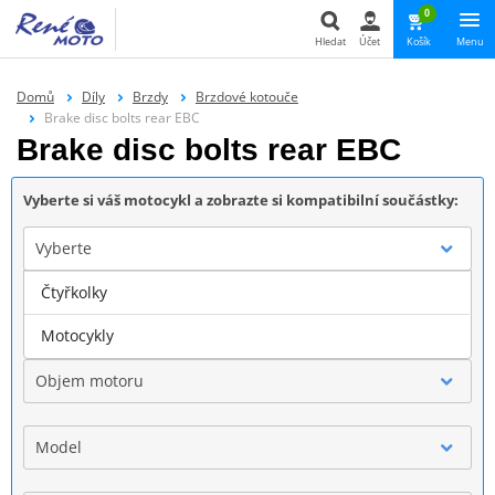
0
Hledat
Účet
Košík
Menu
Hledat
Domů
Díly
Brzdy
Brzdové kotouče
Brake disc bolts rear EBC
Brake disc bolts rear EBC
Vyberte si váš motocykl a zobrazte si kompatibilní součástky:
Vyberte
Čtyřkolky
Značka
Motocykly
Objem motoru
Model