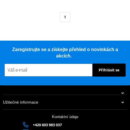
1
Zaregistrujte se a získejte přehled o novinkách a
akcích.
Přihlásit se
Užitečné informace
Kontaktní údaje
+420 603 983 037