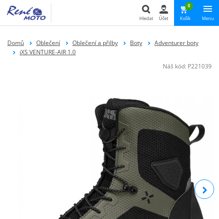
0
Hledat
Účet
Košík
Menu
Hledat
Domů
Oblečení
Oblečení a přilby
Boty
Adventurer boty
iXS VENTURE-AIR 1.0
Náš kód:
P221039