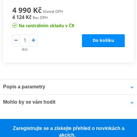
4 990 Kč
Včetně DPH
4 124 Kč
Bez DPH
Na centrálním skladu v ČR
Do košíku
(ks)
Popis a parametry
BOTY VENTURE-AIR 1.0
Mohlo by se vám hodit
Dobrodružné motocyklové boty pro jízdu v horkých
podmínkách.
Aktivní pěna pro čištění vnitřku přilby MUC-OFF 199 400ml
Zaregistrujte se a získejte přehled o novinkách a
Funkčnost, univerzálnost a pocit téměř neznatelné obuvi jsou
akcích.
hlavními prvky bot Venture-Air 1.0, které jsou pohodlné při chůzi