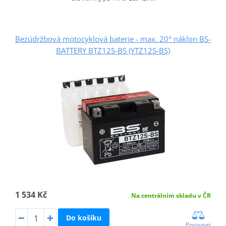
Bezúdržbová motocyklová baterie - max. 20° náklon BS-
BATTERY BTZ12S-BS (YTZ12S-BS)
1 534 Kč
Na centrálním skladu v ČR
Do košíku
Porovnat