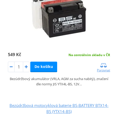
549 Kč
Na centrálním skladu v ČR
Do košíku
Porovnat
Bezúdržbový akumulátor (VRLA, AGM za sucha nabitý), značení
dle normy JIS YTX4L-BS, 12V…
Bezúdržbová motocyklová baterie BS-BATTERY BTX14-
BS (YTX14-BS)