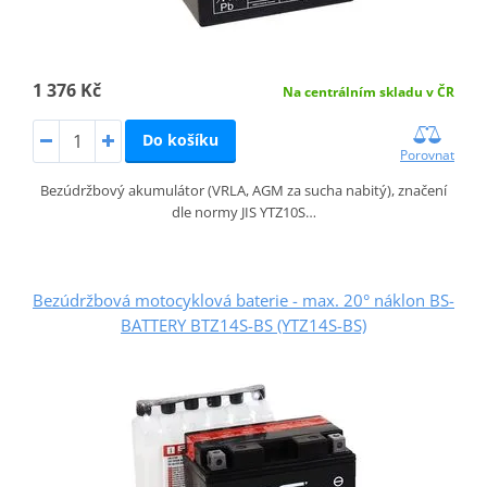
1 376 Kč
Na centrálním skladu v ČR
Do košíku
Porovnat
Bezúdržbový akumulátor (VRLA, AGM za sucha nabitý), značení
dle normy JIS YTZ10S…
Bezúdržbová motocyklová baterie - max. 20° náklon BS-
BATTERY BTZ14S-BS (YTZ14S-BS)