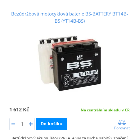
Bezúdržbová motocyklová baterie BS-BATTERY BT14B-
BS (YT14B-BS)
1 612 Kč
Na centrálním skladu v ČR
Do košíku
Porovnat
Bezúdržbový akumulátor (VRLA, AGM za sucha nabitý), značení