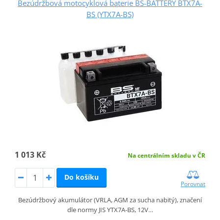
Bezúdržbová motocyklová baterie BS-BATTERY BTX7A-
BS (YTX7A-BS)
1 013 Kč
Na centrálním skladu v ČR
Do košíku
Porovnat
Bezúdržbový akumulátor (VRLA, AGM za sucha nabitý), značení
dle normy JIS YTX7A-BS, 12V…