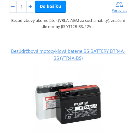
Do košíku
Porovnat
Bezúdržbový akumulátor (VRLA, AGM za sucha nabitý), značení
dle normy JIS YT12B-BS, 12V…
Bezúdržbová motocyklová baterie BS-BATTERY BTR4A-
BS (YTR4A-BS)