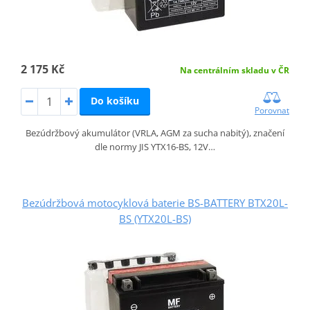
2 175 Kč
Na centrálním skladu v ČR
Do košíku
Porovnat
Bezúdržbový akumulátor (VRLA, AGM za sucha nabitý), značení
dle normy JIS YTX16-BS, 12V…
Bezúdržbová motocyklová baterie BS-BATTERY BTX20L-
BS (YTX20L-BS)