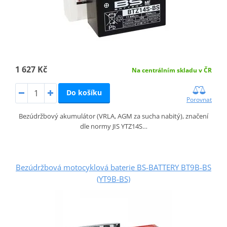
1 627 Kč
Na centrálním skladu v ČR
Do košíku
Porovnat
Bezúdržbový akumulátor (VRLA, AGM za sucha nabitý), značení
dle normy JIS YTZ14S…
Bezúdržbová motocyklová baterie BS-BATTERY BT9B-BS
(YT9B-BS)