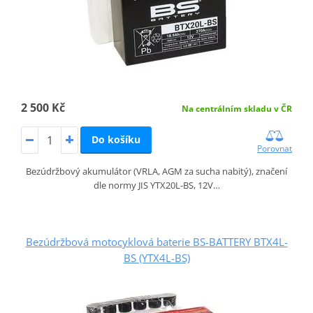
2 500 Kč
Na centrálním skladu v ČR
Do košíku
Porovnat
Bezúdržbový akumulátor (VRLA, AGM za sucha nabitý), značení
dle normy JIS YTX20L-BS, 12V…
Bezúdržbová motocyklová baterie BS-BATTERY BTX4L-
BS (YTX4L-BS)