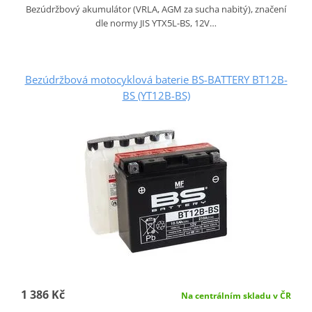
Bezúdržbový akumulátor (VRLA, AGM za sucha nabitý), značení
dle normy JIS YTX5L-BS, 12V…
Bezúdržbová motocyklová baterie BS-BATTERY BT12B-
BS (YT12B-BS)
1 386 Kč
Na centrálním skladu v ČR