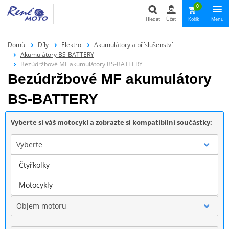
0
Hledat
Účet
Košík
Menu
Hledat
Domů
Díly
Elektro
Akumulátory a příslušenství
Akumulátory BS-BATTERY
Bezúdržbové MF akumulátory BS-BATTERY
Bezúdržbové MF akumulátory
BS-BATTERY
Vyberte si váš motocykl a zobrazte si kompatibilní součástky:
Vyberte
Čtyřkolky
Značka
Motocykly
Objem motoru