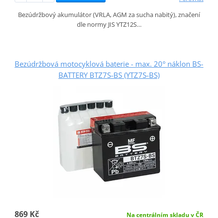
Bezúdržbový akumulátor (VRLA, AGM za sucha nabitý), značení
dle normy JIS YTZ12S…
Bezúdržbová motocyklová baterie - max. 20° náklon BS-
BATTERY BTZ7S-BS (YTZ7S-BS)
869 Kč
Na centrálním skladu v ČR