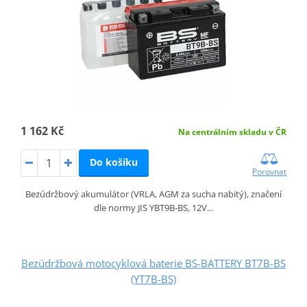
1 162 Kč
Na centrálním skladu v ČR
Do košíku
Porovnat
Bezúdržbový akumulátor (VRLA, AGM za sucha nabitý), značení
dle normy JIS YBT9B-BS, 12V…
Bezúdržbová motocyklová baterie BS-BATTERY BT7B-BS
(YT7B-BS)