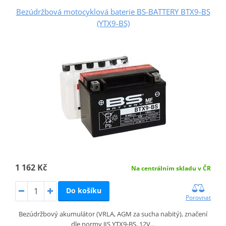
Bezúdržbová motocyklová baterie BS-BATTERY BTX9-BS
(YTX9-BS)
1 162 Kč
Na centrálním skladu v ČR
Do košíku
Porovnat
Bezúdržbový akumulátor (VRLA, AGM za sucha nabitý), značení
dle normy JIS YTX9-BS, 12V…