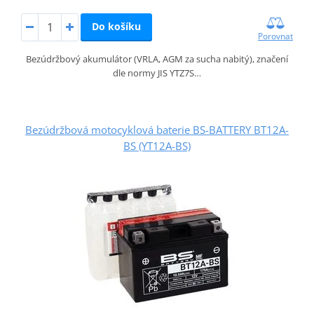
Do košíku
Porovnat
Bezúdržbový akumulátor (VRLA, AGM za sucha nabitý), značení
dle normy JIS YTZ7S…
Bezúdržbová motocyklová baterie BS-BATTERY BT12A-
BS (YT12A-BS)