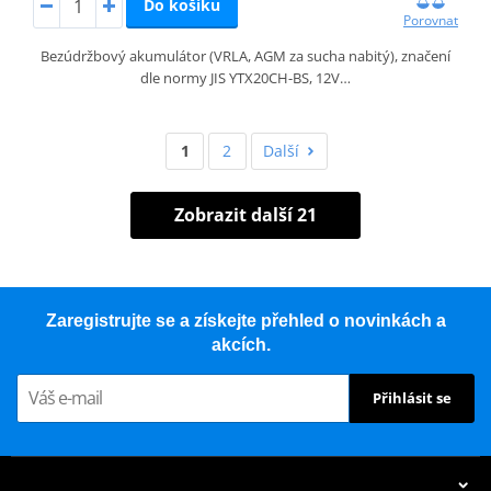
Do košíku
Porovnat
Bezúdržbový akumulátor (VRLA, AGM za sucha nabitý), značení
dle normy JIS YTX20CH-BS, 12V…
1
2
Další
Zobrazit další 21
Zaregistrujte se a získejte přehled o novinkách a
akcích.
Přihlásit se