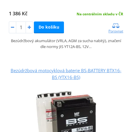
1 386 Kč
Na centrálním skladu v ČR
Do košíku
Porovnat
Bezúdržbový akumulátor (VRLA, AGM za sucha nabitý), značení
dle normy JIS YT12A-BS, 12V…
Bezúdržbová motocyklová baterie BS-BATTERY BTX16-
BS (YTX16-BS)