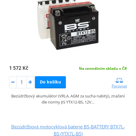
1 572 Kč
Na centrálním skladu v ČR
Do košíku
Porovnat
Bezúdržbový akumulátor (VRLA, AGM za sucha nabitý), značení
dle normy JIS YTX12-BS, 12V…
Bezúdržbová motocyklová baterie BS-BATTERY BTX7L-
BS (YTX7L-BS)