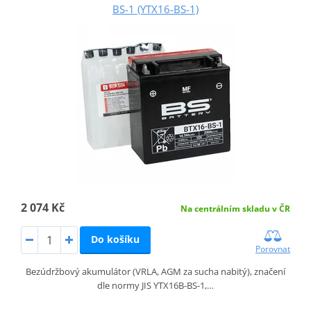
BS-1 (YTX16-BS-1)
2 074 Kč
Na centrálním skladu v ČR
Do košíku
Porovnat
Bezúdržbový akumulátor (VRLA, AGM za sucha nabitý), značení
dle normy JIS YTX16B-BS-1,…