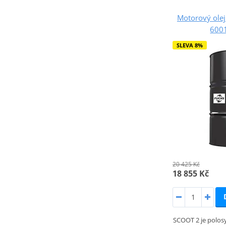
Motorový ole
600
SLEVA 8%
20 425 Kč
18 855 Kč
SCOOT 2 je polosy