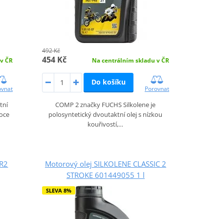
492 Kč
454 Kč
 v ČR
Na centrálním skladu v ČR
Do košíku
ovnat
Porovnat
tní
COMP 2 značky FUCHS Silkolene je
soce
polosyntetický dvoutaktní olej s nízkou
kouřivostí,…
KR2
Motorový olej SILKOLENE CLASSIC 2
STROKE 601449055 1 l
SLEVA 8%