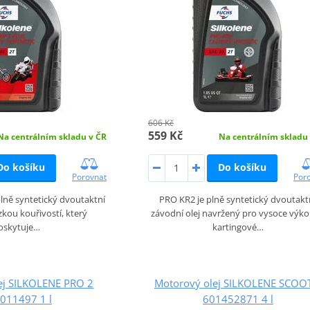
606 Kč
559 Kč
Na centrálním skladu v ČR
Na centrálním skladu
Do košíku
Do košíku
Porovnat
Por
lně syntetický dvoutaktní
PRO KR2 je plně syntetický dvoutakt
ízkou kouřivostí, který
závodní olej navržený pro vysoce výk
oskytuje…
kartingové…
ej SILKOLENE PRO 2
Motorový olej SILKOLENE SCOO
011497 1 l
601452871 4 l