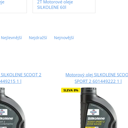
eje
2T Motorové oleje
SILKOLENE 60l
Nejlevnější
Nejdražší
Nejnovější
j SILKOLENE SCOOT 2
Motorový olej SILKOLENE SCO
449215 1 l
SPORT 2 601449222 1 l
SLEVA 8%