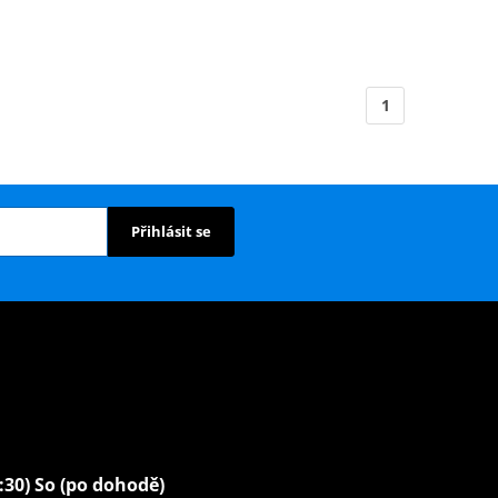
1
Přihlásit se
6:30) So (po dohodě)