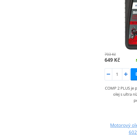
703 Kč
649 Kč
COMP 2 PLUS je p
olej s ultra n
p
Motorový ol
602