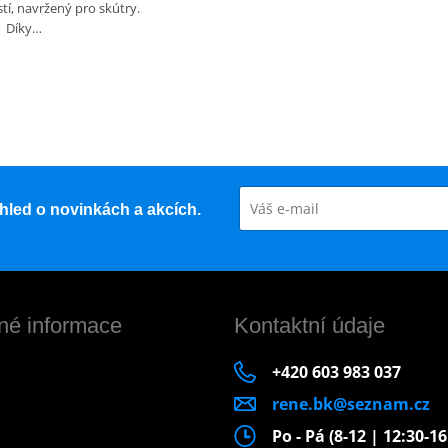
tí, navržený pro skútry.
Díky…
řehled o novinkách a akcích.
né informace
Kontaktní údaje
+420 603 983 037
rene.bk@seznam.cz
Po - Pá (8-12 | 12:30-1