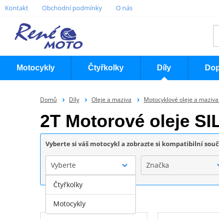
Kontakt
Obchodní podmínky
O nás
Motocykly
Čtyřkolky
Díly
Dop
Domů
Díly
Oleje a maziva
Motocyklové oleje a maziv
2T Motorové oleje 
Vyberte si váš motocykl a zobrazte si kompatibilní sou
Vyberte
Značka
Čtyřkolky
Motocykly