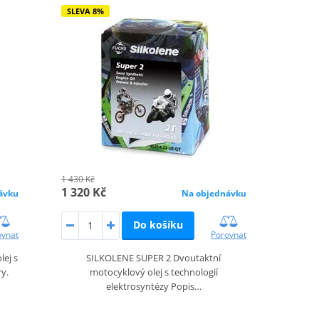
SLEVA 8%
1 430 Kč
1 320 Kč
ávku
Na objednávku
Do košíku
ovnat
Porovnat
lej s
SILKOLENE SUPER 2 Dvoutaktní
ry.
motocyklový olej s technologií
elektrosyntézy Popis…