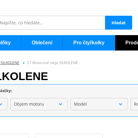
Hledat
lňky
Oblečení
Pro čtyřkolky
Prod
a SILKOLENE
2T Motorové oleje SILKOLENE
SILKOLENE
částky:
Objem motoru
Model
R