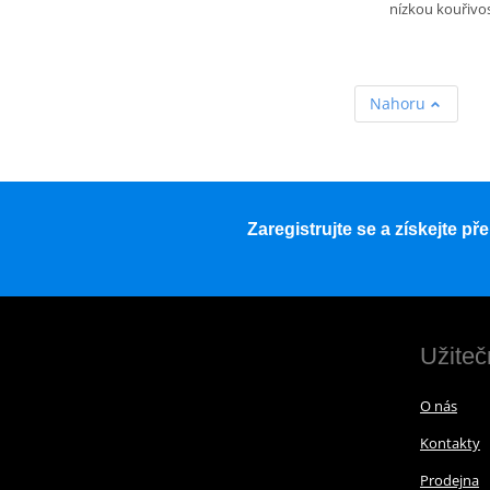
nízkou kouřivos
Nahoru
Zaregistrujte se a získejte p
Užiteč
O nás
Kontakty
Prodejna