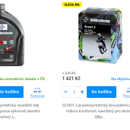
SLEVA 8%
1 539 Kč
1 421 Kč
Na centrálním skladu v ČR
Na objedn
Do košíku
Do košíku
Porovnat
Por
syntetický soutěžní olej
SCOOT 2 je polosyntetický dvoutaktní o
vysoce výkonné závodní
nízkou kouřivostí, navržený pro skút
otory s…
Díky…