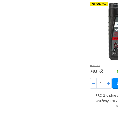
SLEVA 8%
848 Kč
783 Kč
PRO 2 je plně 
navržený pro 
m