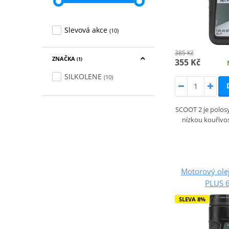
Slevová akce
(10)
385 Kč
ZNAČKA
(1)
355 Kč
SILKOLENE
(10)
SCOOT 2 je polosy
nízkou kouřivos
Motorový ol
PLUS 
SLEVA 8%