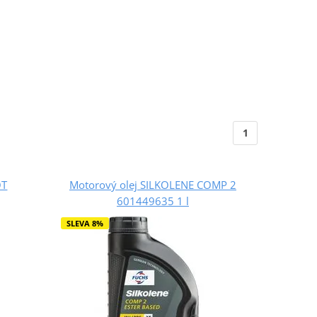
1
OT
Motorový olej SILKOLENE COMP 2
601449635 1 l
SLEVA 8%