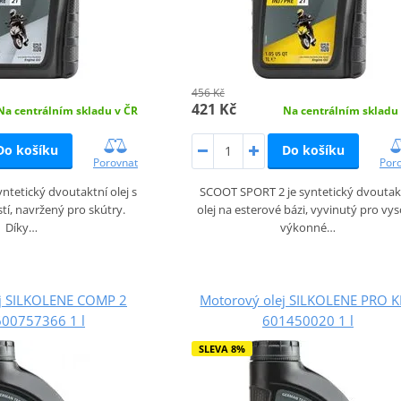
456 Kč
421 Kč
Na centrálním skladu v ČR
Na centrálním skladu
Do košíku
Do košíku
Porovnat
Por
ntetický dvoutaktní olej s
SCOOT SPORT 2 je syntetický dvoutak
tí, navržený pro skútry.
olej na esterové bázi, vyvinutý pro vy
Díky…
výkonné…
ej SILKOLENE COMP 2
Motorový olej SILKOLENE PRO 
600757366 1 l
601450020 1 l
SLEVA 8%