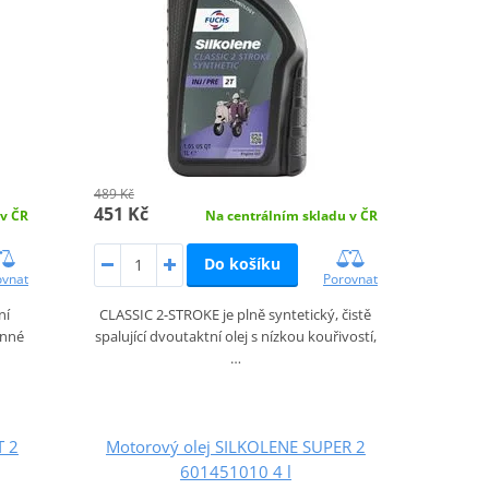
489 Kč
451 Kč
 v ČR
Na centrálním skladu v ČR
Do košíku
ovnat
Porovnat
ní
CLASSIC 2-STROKE je plně syntetický, čistě
onné
spalující dvoutaktní olej s nízkou kouřivostí,
…
T 2
Motorový olej SILKOLENE SUPER 2
601451010 4 l