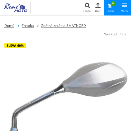
0
Hledat
Účet
Košík
Menu
Hledat
Domů
Zrcátka
Zpětná zrcátka SMATNORD
Náš kód:
P609
SLEVA 60%